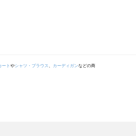
カート
や
シャツ・ブラウス
、
カーディガン
などの商