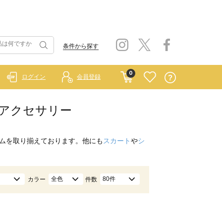
条件から探す
0
ログイン
会員登録
）/アクセサリー
ムを取り揃えております。他にも
スカート
や
シ
全色
80件
カラー
件数