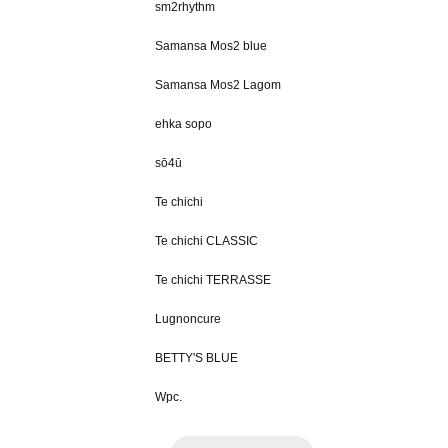
sm2rhythm
Samansa Mos2 blue
Samansa Mos2 Lagom
ehka sopo
sō4ū
Te chichi
Te chichi CLASSIC
Te chichi TERRASSE
Lugnoncure
BETTY'S BLUE
Wpc.