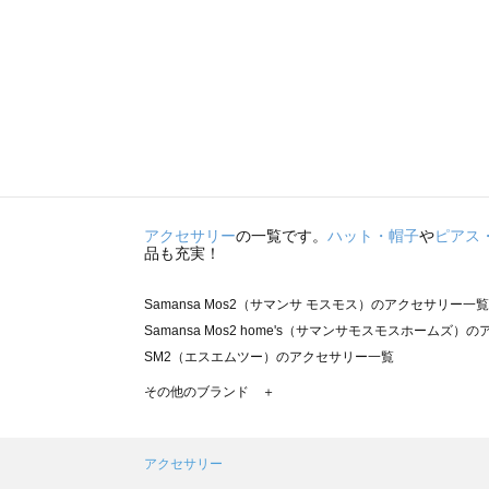
アクセサリー
の一覧です。
ハット・帽子
や
ピアス
品も充実！
Samansa Mos2（サマンサ モスモス）のアクセサリー一覧
Samansa Mos2 home's（サマンサモスモスホームズ
SM2（エスエムツー）のアクセサリー一覧
TSUHARU by Samansa Mos2（ツハルバイサマン
その他のブランド ＋
sm2rhythm（サマンサモスモス リズム）のアクセサリー
Samansa Mos2 blue（サマンサモスモス ブルー）のア
Samansa Mos2 Lagom（サマンサモスモス ラーゴム
アクセサリー
ehka sopo（エヘカソポ）のアクセサリー一覧