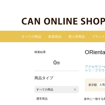
すべての商品
新着商品
再入荷商品
ブランド
ORie
検索結果
0
件
アクセサリー
ャツ・ブラウ
商品タイプ
人気
表示順
すべての商品
通常商品
条件に一致する