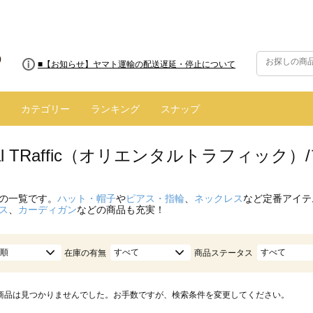
■8/13(木)AM2:00～サイトメンテナンス実施のお知らせ
■【お知らせ】ヤマト運輸の配送遅延・停止について
カテゴリー
ランキング
スナップ
ntal TRaffic（オリエンタルトラフィック
の一覧です。
ハット・帽子
や
ピアス・指輪
、
ネックレス
など定番アイテ
ス
、
カーディガン
などの商品も充実！
順
すべて
すべて
在庫の有無
商品ステータス
商品は見つかりませんでした。お手数ですが、検索条件を変更してください。