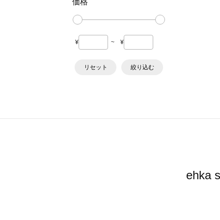
価格
¥
~
¥
リセット
絞り込む
ehk