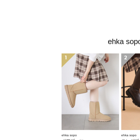
ehka
1
2
ehka sopo
ehka sopo