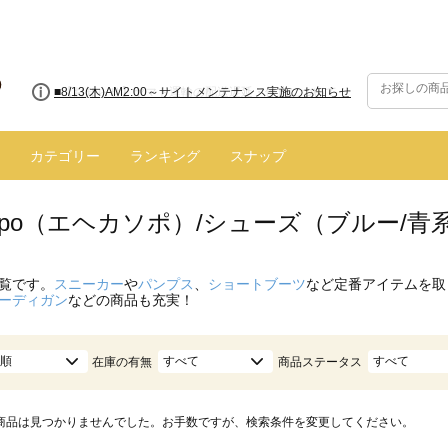
■8/13(木)AM2:00～サイトメンテナンス実施のお知らせ
カテゴリー
ランキング
スナップ
 sopo（エヘカソポ）/シューズ（ブルー/青
覧です。
スニーカー
や
パンプス
、
ショートブーツ
など定番アイテムを取
ーディガン
などの商品も充実！
順
すべて
すべて
在庫の有無
商品ステータス
商品は見つかりませんでした。お手数ですが、検索条件を変更してください。