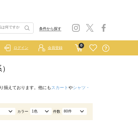
条件から探す
0
ログイン
会員登録
系）
り揃えております。他にも
スカート
や
シャツ・
1色
80件
カラー
件数