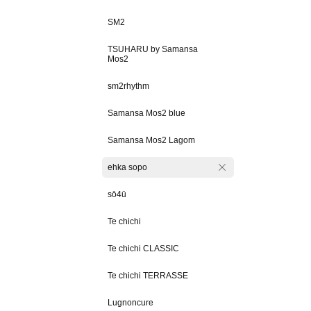
SM2
TSUHARU by Samansa
Mos2
sm2rhythm
Samansa Mos2 blue
Samansa Mos2 Lagom
ehka sopo
sō4ū
Te chichi
Te chichi CLASSIC
Te chichi TERRASSE
Lugnoncure