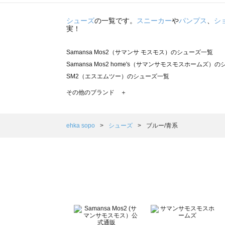
シューズ
の一覧です。
スニーカー
や
パンプス
、
シ
実！
Samansa Mos2（サマンサ モスモス）のシューズ一覧
Samansa Mos2 home's（サマンサモスモスホームズ）
SM2（エスエムツー）のシューズ一覧
TSUHARU by Samansa Mos2（ツハルバイサマンサ
その他のブランド ＋
sm2rhythm（サマンサモスモス リズム）のシューズ一覧
Samansa Mos2 blue（サマンサモスモス ブルー）のシ
Samansa Mos2 Lagom（サマンサモスモス ラーゴム）
ehka sopo
シューズ
ブルー/青系
ehka sopo（エヘカソポ）のシューズ一覧
sō4ū（ソウフォーユー）のシューズ一覧
Te chichi（テチチ）のシューズ一覧
Te chichi CLASSIC（テチチ クラシック）のシューズ一覧
Te chichi TERRASSE（テチチ テラス）のシューズ一覧
Lugnoncure（ルノンキュール）のシューズ一覧
BETTY'S BLUE（べティーズブルー）のシューズ一覧
Wpc.（ワールドパーティー）のシューズ一覧