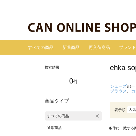
すべての商品
新着商品
再入荷商品
ブランド
ehka
検索結果
0
件
シューズ
の一
ブラウス
、
カ
商品タイプ
人気
表示順
すべての商品
通常商品
条件に一致する