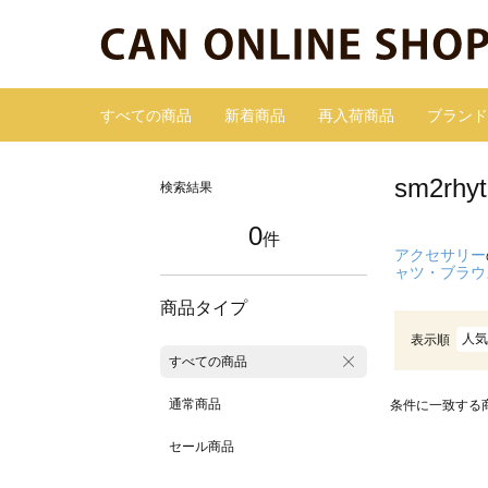
すべての商品
新着商品
再入荷商品
ブランド
sm2r
検索結果
0
件
アクセサリー
ャツ・ブラウ
商品タイプ
人気
表示順
すべての商品
通常商品
条件に一致する
セール商品