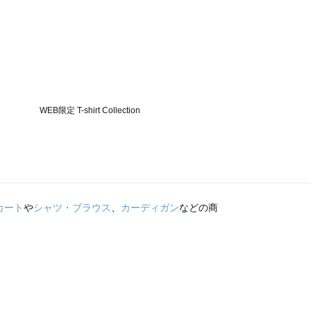
カート
や
シャツ・ブラウス
、
カーディガン
などの商