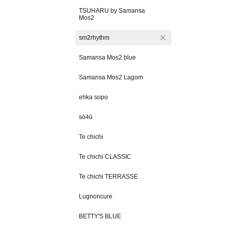
TSUHARU by Samansa
Mos2
sm2rhythm
Samansa Mos2 blue
Samansa Mos2 Lagom
ehka sopo
sō4ū
Te chichi
Te chichi CLASSIC
Te chichi TERRASSE
Lugnoncure
BETTY'S BLUE