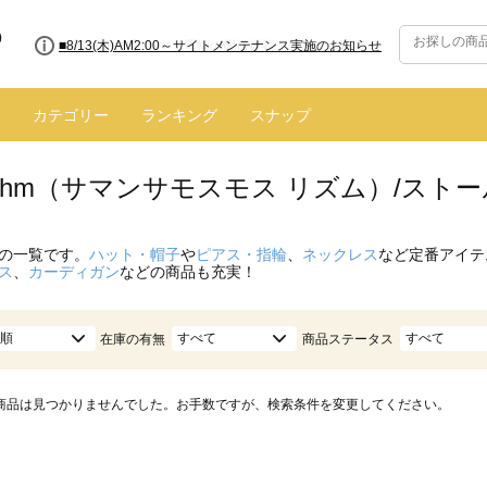
■8/13(木)AM2:00～サイトメンテナンス実施のお知らせ
カテゴリー
ランキング
スナップ
hythm（サマンサモスモス リズム）/スト
の一覧です。
ハット・帽子
や
ピアス・指輪
、
ネックレス
など定番アイテ
ス
、
カーディガン
などの商品も充実！
順
すべて
すべて
在庫の有無
商品ステータス
商品は見つかりませんでした。お手数ですが、検索条件を変更してください。