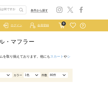
条件から探す
0
ログイン
会員登録
ール・マフラー
ムを取り揃えております。他にも
スカート
や
シ
1色
80件
カラー
件数