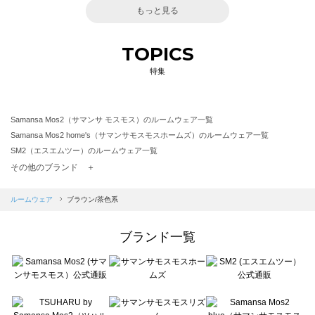
もっと見る
TOPICS
特集
Samansa Mos2（サマンサ モスモス）のルームウェア一覧
Samansa Mos2 home's（サマンサモスモスホームズ）のルームウェア一覧
SM2（エスエムツー）のルームウェア一覧
TSUHARU by Samansa Mos2（ツハルバイサマンサモスモス）のルームウェア一覧
その他のブランド ＋
sm2rhythm（サマンサモスモス リズム）のルームウェア一覧
Samansa Mos2 blue（サマンサモスモス ブルー）のルームウェア一覧
ルームウェア
ブラウン/茶色系
Samansa Mos2 Lagom（サマンサモスモス ラーゴム）のルームウェア一覧
ehka sopo（エヘカソポ）のルームウェア一覧
ブランド一覧
sō4ū（ソウフォーユー）のルームウェア一覧
Te chichi（テチチ）のルームウェア一覧
Te chichi CLASSIC（テチチ クラシック）のルームウェア一覧
Te chichi TERRASSE（テチチ テラス）のルームウェア一覧
Lugnoncure（ルノンキュール）のルームウェア一覧