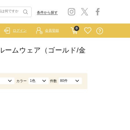
条件から探す
0
ログイン
会員登録
ン）/ルームウェア（ゴールド/金
1色
80件
カラー
件数