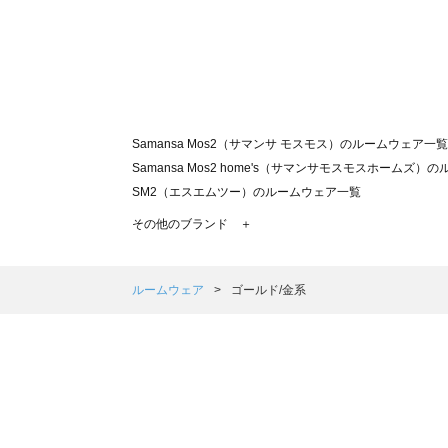
Samansa Mos2（サマンサ モスモス）のルームウェア一覧
Samansa Mos2 home's（サマンサモスモスホームズ
SM2（エスエムツー）のルームウェア一覧
TSUHARU by Samansa Mos2（ツハルバイサマン
その他のブランド ＋
sm2rhythm（サマンサモスモス リズム）のルームウェア
Samansa Mos2 blue（サマンサモスモス ブルー）のル
Samansa Mos2 Lagom（サマンサモスモス ラーゴム
ルームウェア
ゴールド/金系
ehka sopo（エヘカソポ）のルームウェア一覧
sō4ū（ソウフォーユー）のルームウェア一覧
Te chichi（テチチ）のルームウェア一覧
Te chichi CLASSIC（テチチ クラシック）のルームウェア
Te chichi TERRASSE（テチチ テラス）のルームウェア一
Lugnoncure（ルノンキュール）のルームウェア一覧