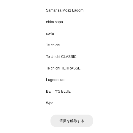
Samansa Mos2 Lagom
ehka sopo
sō4ū
Te chichi
Te chichi CLASSIC
Te chichi TERRASSE
Lugnoncure
BETTY'S BLUE
Wpc.
選択を解除する