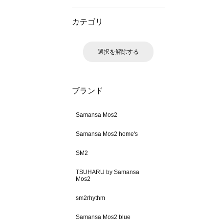
カテゴリ
選択を解除する
ブランド
Samansa Mos2
Samansa Mos2 home's
SM2
TSUHARU by Samansa
Mos2
sm2rhythm
Samansa Mos2 blue