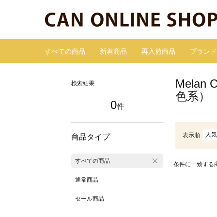
すべての商品
新着商品
再入荷商品
ブランド
Mela
検索結果
色系）
0
件
人気
表示順
商品タイプ
すべての商品
条件に一致する
通常商品
セール商品