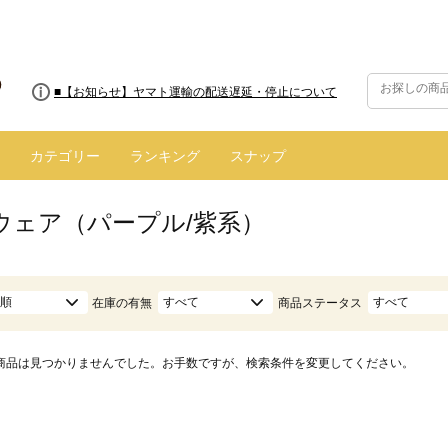
■8/13(木)AM2:00～サイトメンテナンス実施のお知らせ
■【お知らせ】ヤマト運輸の配送遅延・停止について
カテゴリー
ランキング
スナップ
ウェア（パープル/紫系）
順
すべて
すべて
在庫の有無
商品ステータス
商品は見つかりませんでした。お手数ですが、検索条件を変更してください。