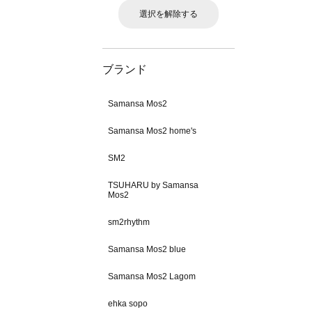
選択を解除する
ブランド
Samansa Mos2
Samansa Mos2 home's
SM2
TSUHARU by Samansa
Mos2
sm2rhythm
Samansa Mos2 blue
Samansa Mos2 Lagom
ehka sopo