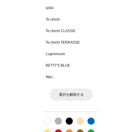
sō4ū
Te chichi
Te chichi CLASSIC
Te chichi TERRASSE
Lugnoncure
BETTY'S BLUE
Wpc.
選択を解除する