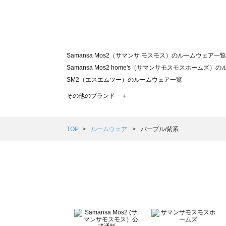
Samansa Mos2（サマンサ モスモス）のルームウェア一覧
Samansa Mos2 home's（サマンサモスモスホームズ
SM2（エスエムツー）のルームウェア一覧
TSUHARU by Samansa Mos2（ツハルバイサマン
その他のブランド ＋
sm2rhythm（サマンサモスモス リズム）のルームウェア
Samansa Mos2 blue（サマンサモスモス ブルー）のル
Samansa Mos2 Lagom（サマンサモスモス ラーゴム
TOP
ルームウェア
パープル/紫系
ehka sopo（エヘカソポ）のルームウェア一覧
sō4ū（ソウフォーユー）のルームウェア一覧
Te chichi（テチチ）のルームウェア一覧
Te chichi CLASSIC（テチチ クラシック）のルームウェア
Te chichi TERRASSE（テチチ テラス）のルームウェア一
Lugnoncure（ルノンキュール）のルームウェア一覧
BETTY'S BLUE（べティーズブルー）のルームウェア一覧
Wpc.（ワールドパーティー）のルームウェア一覧