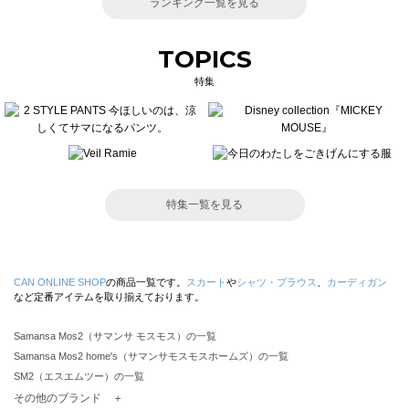
ランキング一覧を見る
TOPICS
特集
特集一覧を見る
CAN ONLINE SHOP
の商品一覧です。
スカート
や
シャツ・ブラウス
、
カーディガン
など定番アイテムを取り揃えております。
Samansa Mos2（サマンサ モスモス）の一覧
Samansa Mos2 home's（サマンサモスモスホームズ）の一覧
SM2（エスエムツー）の一覧
TSUHARU by Samansa Mos2（ツハルバイサマンサモスモス）の一覧
その他のブランド ＋