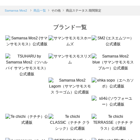
sm2rhythm（サマンサモスモス リズム）の一覧
Samansa Mos2 blue（サマンサモスモス ブルー）の一覧
Samansa Mos2
商品一覧
その他
商品ステータス:期間限定
Samansa Mos2 Lagom（サマンサモスモス ラーゴム）の一覧
ehka sopo（エヘカソポ）の一覧
ブランド一覧
sō4ū（ソウフォーユー）の一覧
Te chichi（テチチ）の一覧
Te chichi CLASSIC（テチチ クラシック）の一覧
Te chichi TERRASSE（テチチ テラス）の一覧
Lugnoncure（ルノンキュール）の一覧
BETTY'S BLUE（べティーズブルー）の一覧
Wpc.（ワールドパーティー）の一覧