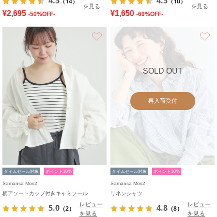
4.5
4.5
（14）
（10）
を見る
を見る
¥2,695
¥1,650
-50%OFF-
-69%OFF-
お気に入り
SOLD OUT
再入荷受付
タイムセール対象
ポイント10%
タイムセール対象
ポイント10%
Samansa Mos2
Samansa Mos2
柄アソートカップ付きキャミソール
リネンシャツ
レビュー
レビュー
5.0
4.8
（2）
（8）
を見る
を見る