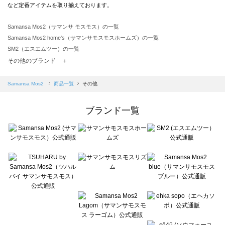
など定番アイテムを取り揃えております。
Samansa Mos2（サマンサ モスモス）の一覧
Samansa Mos2 home's（サマンサモスモスホームズ）の一覧
SM2（エスエムツー）の一覧
TSUHARU by Samansa Mos2（ツハルバイサマンサモスモス）の一覧
その他のブランド ＋
sm2rhythm（サマンサモスモス リズム）の一覧
Samansa Mos2 blue（サマンサモスモス ブルー）の一覧
Samansa Mos2
商品一覧
その他
Samansa Mos2 Lagom（サマンサモスモス ラーゴム）の一覧
ehka sopo（エヘカソポ）の一覧
ブランド一覧
sō4ū（ソウフォーユー）の一覧
Te chichi（テチチ）の一覧
Te chichi CLASSIC（テチチ クラシック）の一覧
Te chichi TERRASSE（テチチ テラス）の一覧
Lugnoncure（ルノンキュール）の一覧
BETTY'S BLUE（べティーズブルー）の一覧
Wpc.（ワールドパーティー）の一覧