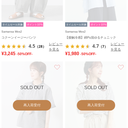
タイムセール対象
ポイント10%
タイムセール対象
ポイント10%
Samansa Mos2
Samansa Mos2
コクーンイージーパンツ
【接触冷感】綿Pu混ゆるチュニック
レビュー
レビュー
4.5
4.7
（28）
（7）
を見る
を見る
¥3,245
¥1,980
-50%OFF-
-50%OFF-
お気に入り
SOLD OUT
SOLD OUT
再入荷受付
再入荷受付