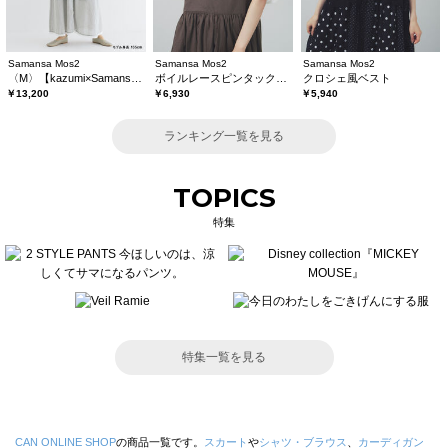
Samansa Mos2
Samansa Mos2
Samansa Mos2
〈M〉【kazumi×Samansa Mos2】キャミワンピース《WEB限定カラーあり》
ボイルレースピンタックブラウス
クロシェ風ベスト
￥13,200
￥6,930
￥5,940
ランキング一覧を見る
TOPICS
特集
特集一覧を見る
CAN ONLINE SHOP
の商品一覧です。
スカート
や
シャツ・ブラウス
、
カーディガン