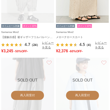
タイムセール対象
ポイント10%
タイムセール対象
ポイント10%
Samansa Mos2
Samansa Mos2
【接触冷感】裾ギャザーフリルバルーンパンツ
メローナロースカート
レビュー
レビュー
4.7
4.5
（24）
（4）
を見る
を見る
¥3,245
¥2,376
-50%OFF-
-60%OFF-
お気に入り
SOLD OUT
SOLD OUT
再入荷受付
再入荷受付