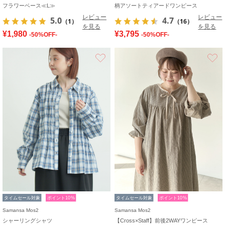
フラワーベース≪L≫
柄アソートティアードワンピース
レビュー
レビュー
5.0
4.7
（1）
（16）
を見る
を見る
¥1,980
¥3,795
-50%OFF-
-50%OFF-
お気に入り
タイムセール対象
ポイント10%
タイムセール対象
ポイント10%
Samansa Mos2
Samansa Mos2
シャーリングシャツ
【Cross×Staff】前後2WAYワンピース