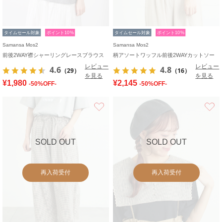
タイムセール対象
ポイント10%
タイムセール対象
ポイント10%
Samansa Mos2
Samansa Mos2
前後2WAY襟シャーリングレースブラウス
柄アソートワッフル前後2WAYカットソー
レビュー
レビュー
4.6
4.8
（29）
（16）
を見る
を見る
¥1,980
¥2,145
-50%OFF-
-50%OFF-
お気に入り
SOLD OUT
SOLD OUT
再入荷受付
再入荷受付