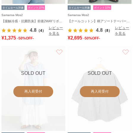
タイムセール対象
ポイント10%
タイムセール対象
ポイント10%
Samansa Mos2
Samansa Mos2
【接触冷感・抗菌防臭】前後2WAYリボン付きタンク
【クールコットン】柄アソートテーパードパンツ
レビュー
レビュー
4.8
4.8
（4）
（8）
を見る
を見る
¥1,375
¥2,695
-50%OFF-
-50%OFF-
お気に入り
SOLD OUT
SOLD OUT
再入荷受付
再入荷受付