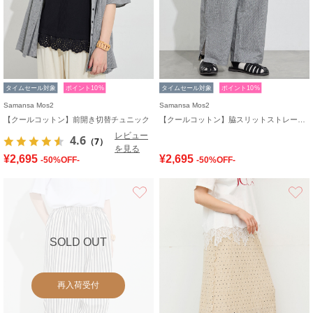
タイムセール対象
ポイント10%
タイムセール対象
ポイント10%
Samansa Mos2
Samansa Mos2
【クールコットン】前開き切替チュニック
【クールコットン】脇スリットストレートパンツ
レビュー
4.6
（7）
を見る
¥2,695
¥2,695
-50%OFF-
-50%OFF-
お気に入り
SOLD OUT
再入荷受付