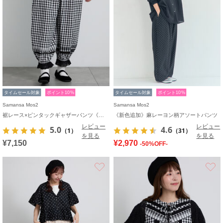
タイムセール対象
ポイント10%
タイムセール対象
ポイント10%
Samansa Mos2
Samansa Mos2
裾レース×ピンタックギャザーパンツ《限定カラーあり》
《新色追加》麻レーヨン柄アソートパンツ
レビュー
レビュー
5.0
4.6
（1）
（31）
を見る
を見る
¥7,150
¥2,970
-50%OFF-
お気に入り