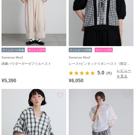
タイムセール対象
ポイント10%
タイムセール対象
ポイント10%
Samansa Mos2
Samansa Mos2
綿麻パウダーガーゼフリルベスト
レース×ピンタックリボンベスト《限定カラーあり》
レビュー
5.0
（1）
を見る
¥5,390
¥6,050
お気に入り