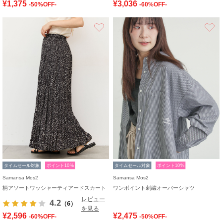
¥1,375
¥3,036
-50%OFF-
-60%OFF-
お気に入り
タイムセール対象
ポイント10%
タイムセール対象
ポイント10%
Samansa Mos2
Samansa Mos2
柄アソートワッシャーティアードスカート
ワンポイント刺繍オーバーシャツ
レビュー
4.2
（6）
を見る
¥2,596
¥2,475
-60%OFF-
-50%OFF-