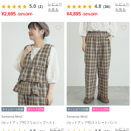
レビュー
レビュー
5.0
4.8
（2）
（34）
を見る
を見る
¥2,695
¥4,895
-50%OFF-
-50%OFF-
お気に入り
タイムセール対象
ポイント10%
タイムセール対象
ポイント10%
Samansa Mos2
Samansa Mos2
(セットアップ可)フリルジップベスト
(セットアップ可)ストレートパンツ
レビュー
レビュー