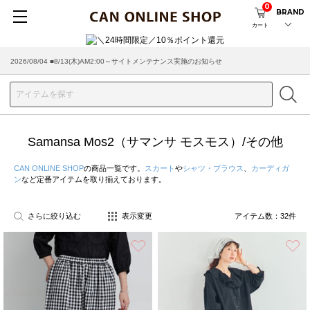
0
BRAND
カート
2026/08/04 ■8/13(木)AM2:00～サイトメンテナンス実施のお知らせ
2026/03/18 ■店舗受け取りサービスのご案内
Samansa Mos2（サマンサ モスモス）/その他
CAN ONLINE SHOP
の商品一覧です。
スカート
や
シャツ・ブラウス
、
カーディガ
ン
など定番アイテムを取り揃えております。
さらに絞り込む
表示変更
アイテム数：
32
件
お気に入り