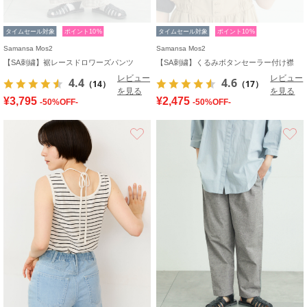
タイムセール対象
ポイント10%
タイムセール対象
ポイント10%
Samansa Mos2
Samansa Mos2
【SA刺繍】裾レースドロワーズパンツ
【SA刺繍】くるみボタンセーラー付け襟
レビュー
レビュー
4.4
4.6
（14）
（17）
を見る
を見る
¥3,795
¥2,475
-50%OFF-
-50%OFF-
お気に入り