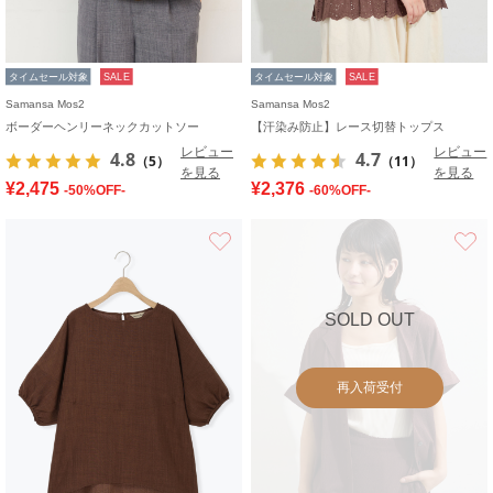
タイムセール対象
SALE
タイムセール対象
SALE
Samansa Mos2
Samansa Mos2
ボーダーヘンリーネックカットソー
【汗染み防止】レース切替トップス
レビュー
レビュー
4.8
4.7
（5）
（11）
を見る
を見る
¥2,475
¥2,376
-50%OFF-
-60%OFF-
お気に入り
SOLD OUT
再入荷受付