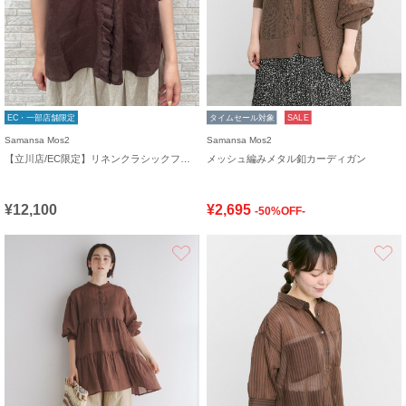
EC・一部店舗限定
タイムセール対象
SALE
Samansa Mos2
Samansa Mos2
【立川店/EC限定】リネンクラシックフリルブラウス
メッシュ編みメタル釦カーディガン
¥12,100
¥2,695
-50%OFF-
お気に入り