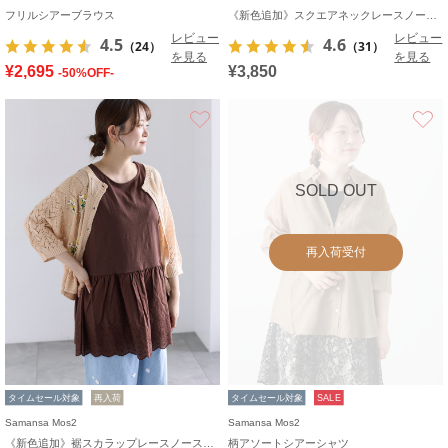
フリルシアーブラウス
《新色追加》スクエアネックレースノースリーブ【接触冷感】
レビュー
レビュー
4.5
4.6
（24）
（31）
を見る
を見る
¥2,695
¥3,850
-50%OFF-
お気に入り
SOLD OUT
再入荷受付
タイムセール対象
再入荷
タイムセール対象
SALE
Samansa Mos2
Samansa Mos2
《新色追加》裾スカラップレースノースリーブインナー
柄アソートシアーシャツ