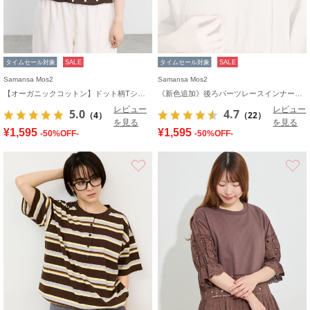
タイムセール対象
SALE
タイムセール対象
SALE
Samansa Mos2
Samansa Mos2
【オーガニックコットン】ドット柄Tシャツ
《新色追加》後ろパーツレースインナー【接触冷感】
レビュー
レビュー
5.0
4.7
（4）
（22）
を見る
を見る
¥1,595
¥1,595
-50%OFF-
-50%OFF-
お気に入り