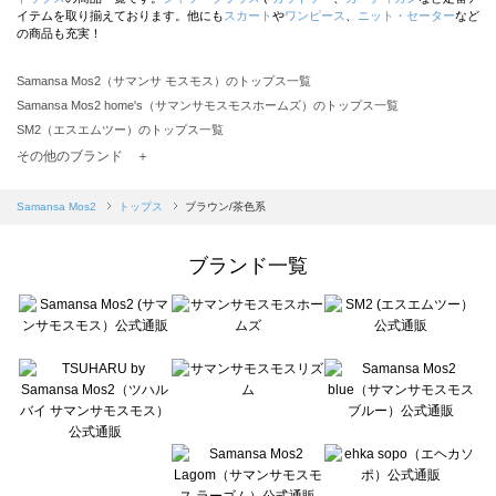
イテムを取り揃えております。他にも
スカート
や
ワンピース
、
ニット・セーター
など
の商品も充実！
Samansa Mos2（サマンサ モスモス）のトップス一覧
Samansa Mos2 home's（サマンサモスモスホームズ）のトップス一覧
SM2（エスエムツー）のトップス一覧
TSUHARU by Samansa Mos2（ツハルバイサマンサモスモス）のトップス一覧
その他のブランド ＋
sm2rhythm（サマンサモスモス リズム）のトップス一覧
Samansa Mos2 blue（サマンサモスモス ブルー）のトップス一覧
Samansa Mos2
トップス
ブラウン/茶色系
Samansa Mos2 Lagom（サマンサモスモス ラーゴム）のトップス一覧
ehka sopo（エヘカソポ）のトップス一覧
ブランド一覧
sō4ū（ソウフォーユー）のトップス一覧
Te chichi（テチチ）のトップス一覧
Te chichi CLASSIC（テチチ クラシック）のトップス一覧
Te chichi TERRASSE（テチチ テラス）のトップス一覧
Lugnoncure（ルノンキュール）のトップス一覧
BETTY'S BLUE（べティーズブルー）のトップス一覧
Wpc.（ワールドパーティー）のトップス一覧