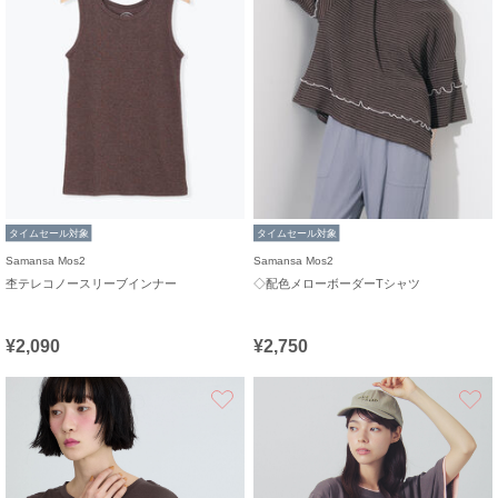
タイムセール対象
タイムセール対象
Samansa Mos2
Samansa Mos2
杢テレコノースリーブインナー
◇配色メローボーダーTシャツ
¥2,090
¥2,750
お気に入り