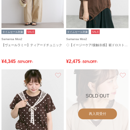
タイムセール対象
SALE
タイムセール対象
SALE
Samansa Mos2
Samansa Mos2
【ヴェールラミー】ティアードチュニック
◇【イージーケア/接触冷感】裾ドロストシャツ
¥4,345
¥2,475
-50%OFF-
-50%OFF-
お気に入り
SOLD OUT
再入荷受付