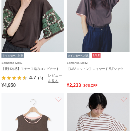
タイムセール対象
タイムセール対象
SALE
Samansa Mos2
Samansa Mos2
【接触冷感】モチーフ編みコンビカットソー
【USAコットン】レイヤード風Tシャツ
レビュー
4.7
（3）
を見る
¥4,950
¥2,233
-30%OFF-
お気に入り