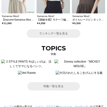
Samansa Mos2
Samansa Mos2
Samansa Mos2
【kazumi×Samansa Mos2】レースフリルブラウス
【接触冷感】モチーフ編みコンビカットソー
ボイルレースピンタックブラウス
￥11,000
￥4,950
￥6,930
ランキング一覧を見る
TOPICS
特集
特集一覧を見る
トップス
の商品一覧です。
シャツ・ブラウス
や
カットソー
、
カーディガン
など定番ア