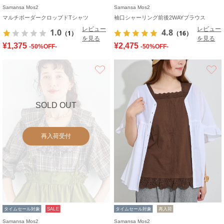
Samansa Mos2
Samansa Mos2
マルチボーダークロップドTシャツ
袖口シャーリング前後2WAYブラウス
レビュー
レビュー
1.0
4.8
（1）
（16）
を見る
を見る
¥1,375
¥2,475
-50%OFF-
-50%OFF-
お気に入り
SOLD OUT
再入荷受付
タイムセール対象
SALE
タイムセール対象
再入荷
Samansa Mos2
Samansa Mos2