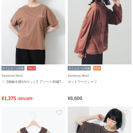
タイムセール対象
SALE
タイムセール対象
NEW
Samansa Mos2
Samansa Mos2
◇【接触冷感/UVカット】アソート刺繍Tシャツ
カットワークシャツ
¥1,375
¥6,600
-50%OFF-
お気に入り