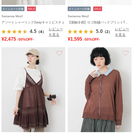
タイムセール対象
SALE
タイムセール対象
SALE
Samansa Mos2
Samansa Mos2
アソートシャーリング2wayキャミビスチェ
【接触冷感】ロゴ刺繍バックプリントTシャツ
レビュー
レビュー
4.5
5.0
（4）
（2）
を見る
を見る
¥2,475
¥1,595
-50%OFF-
-50%OFF-
お気に入り