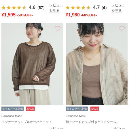
レビュー
レビュー
4.6
4.7
（57）
（6）
を見る
を見る
¥1,595
¥1,980
-50%OFF-
-60%OFF-
お気に入り
タイムセール対象
SALE
タイムセール対象
SALE
Samansa Mos2
Samansa Mos2
インナーセットプルオーバーニット
柄アソートカップ付きキャミソール
レビュー
レビュー