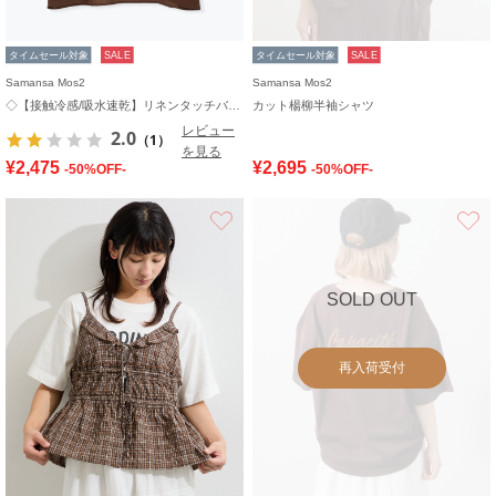
タイムセール対象
SALE
タイムセール対象
SALE
Samansa Mos2
Samansa Mos2
◇【接触冷感/吸水速乾】リネンタッチバルーン袖ブラウス
カット楊柳半袖シャツ
レビュー
2.0
（1）
を見る
¥2,475
¥2,695
-50%OFF-
-50%OFF-
お気に入り
SOLD OUT
再入荷受付