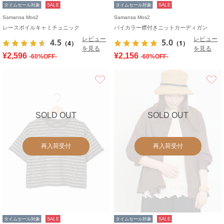
タイムセール対象
SALE
タイムセール対象
SALE
Samansa Mos2
Samansa Mos2
レースボイルキャミチュニック
バイカラー襟付きニットカーディガン
レビュー
レビュー
4.5
5.0
（4）
（1）
を見る
を見る
¥2,596
¥2,156
-60%OFF-
-60%OFF-
お気に入り
SOLD OUT
SOLD OUT
再入荷受付
再入荷受付
タイムセール対象
SALE
タイムセール対象
SALE