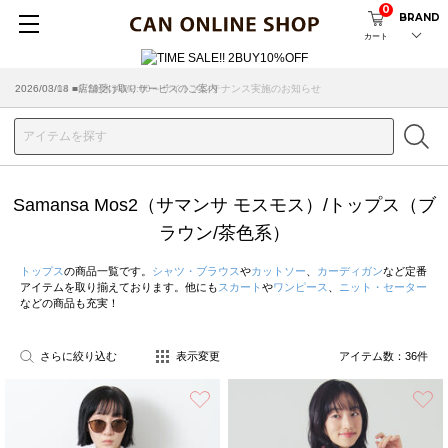
0
BRAND
カート
2026/08/04 ■8/13(木)AM2:00～サイトメンテナンス実施のお知らせ
Samansa Mos2（サマンサ モスモス）/トップス（ブ
ラウン/茶色系）
トップス
の商品一覧です。
シャツ・ブラウス
や
カットソー
、
カーディガン
など定番
アイテムを取り揃えております。他にも
スカート
や
ワンピース
、
ニット・セーター
などの商品も充実！
さらに絞り込む
表示変更
アイテム数：
36
件
お気に入り