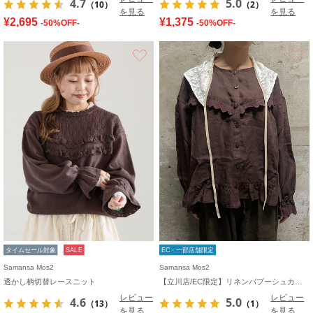
4.7
5.0
（10）
（2）
を見る
を見る
¥2,695
¥1,375
-50%OFF-
-50%OFF-
お気に入り
タイムセール対象
SALE
EC・一部店舗限定
Samansa Mos2
Samansa Mos2
透かし柄切替レースニット
【立川店/EC限定】リネンバブーシュカ付エトワールブラウス
レビュー
レビュー
4.6
5.0
（13）
（1）
を見る
を見る