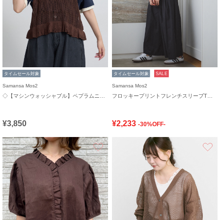
タイムセール対象
タイムセール対象
SALE
Samansa Mos2
Samansa Mos2
◇【マシンウォッシャブル】ペプラムニットビスチェ
フロッキープリントフレンチスリーブTシャツ
¥3,850
¥2,233
-30%OFF-
お気に入り