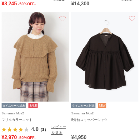
¥3,245
¥14,300
-50%OFF-
お気に入り
タイムセール対象
SALE
タイムセール対象
NEW
Samansa Mos2
Samansa Mos2
フリルカラーニット
5分袖スキッパーシャツ
レビュー
4.0
（3）
を見る
¥2,970
¥4,950
-50%OFF-