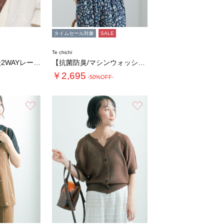
タイムセール対象
SALE
Te chichi
【接触冷感】前後2WAYレーストリムタンクト…
【抗菌防臭/マシンウォッシャブル】Vネックド…
￥2,695
-50%OFF-
お気に入り
お気に入り