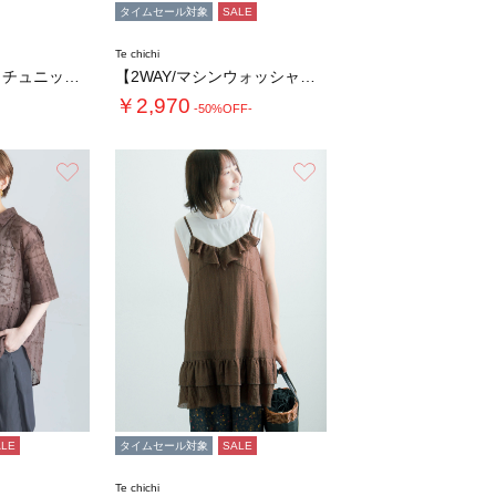
タイムセール対象
SALE
Te chichi
小花柄刺繍キャミチュニック(セットアップ可)…
【2WAY/マシンウォッシャブル】ペーパータ…
￥2,970
-50%OFF-
お気に入り
お気に入り
ALE
タイムセール対象
SALE
Te chichi