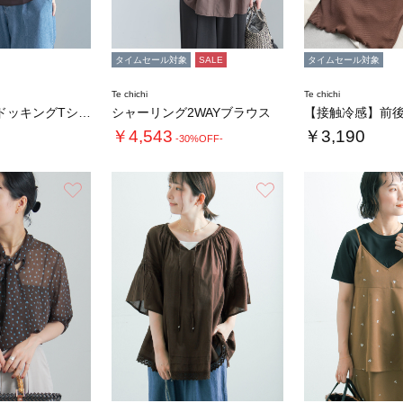
タイムセール対象
SALE
タイムセール対象
Te chichi
Te chichi
サテンキャミドッキングTシャツ
シャーリング2WAYブラウス
￥4,543
￥3,190
-30%OFF-
お気に入り
お気に入り