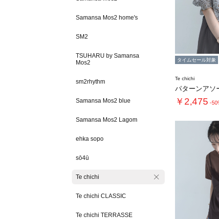
Samansa Mos2 home's
SM2
TSUHARU by Samansa
タイムセール対象
Mos2
Te chichi
sm2rhythm
￥2,475
Samansa Mos2 blue
-5
Samansa Mos2 Lagom
ehka sopo
sō4ū
Te chichi
Te chichi CLASSIC
Te chichi TERRASSE