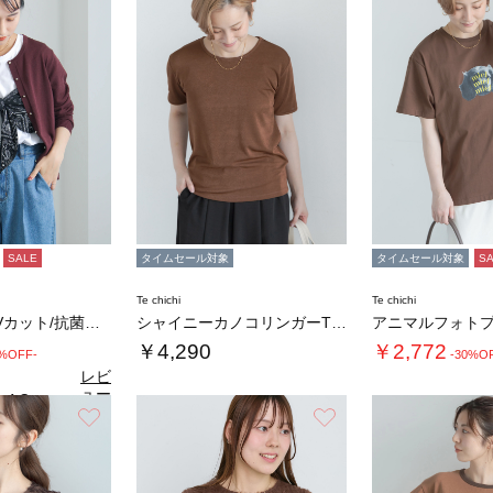
SALE
タイムセール対象
タイムセール対象
S
Te chichi
Te chichi
【接触冷感/UVカット/抗菌防臭】14G綿ポ…
シャイニーカノコリンガーTシャツ
￥4,290
￥2,772
0%OFF-
-30%O
レビ
ュー
4.3
（8）
を見
お気に入り
お気に入り
る