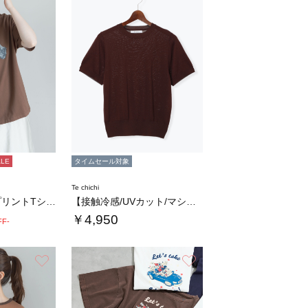
ALE
タイムセール対象
Te chichi
アニマルフォトプリントTシャツ
【接触冷感/UVカット/マシンウォッシャブル…
￥4,950
FF-
お気に入り
お気に入り