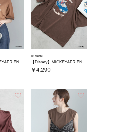
Te chichi
【Disney】MICKEY&FRIENDS…
【Disney】MICKEY&FRIENDS…
￥4,290
お気に入り
お気に入り