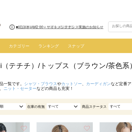
■【お知らせ】ヤマト運輸の配送遅延・停止について
カテゴリー
ランキング
スナップ
hichi（テチチ）/トップス（ブラウン/茶色系
品一覧です。
シャツ・ブラウス
や
カットソー
、
カーディガン
など定番ア
、
ニット・セーター
などの商品も充実！
順
すべて
すべて
在庫の有無
商品ステータス
お気に入り
お気に入り