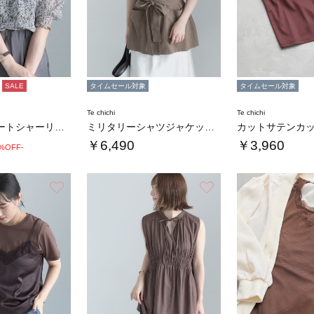
SALE
タイムセール対象
タイムセール対象
Te chichi
Te chichi
パターンアソートシャーリングブラウス《追加生…
ミリタリーシャツジャケット(セットアップ可)…
￥6,490
￥3,960
0%OFF-
お気に入り
お気に入り