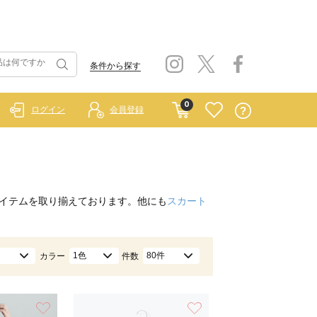
条件から探す
0
ログイン
会員登録
）
イテムを取り揃えております。他にも
スカート
1色
80件
カラー
件数
お気に入り
お気に入り