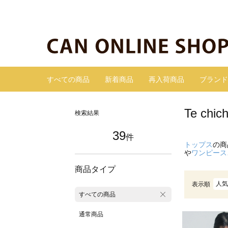
すべての商品
新着商品
再入荷商品
ブランド
Te c
検索結果
39
件
トップス
の商
や
ワンピース
商品タイプ
人気
表示順
すべての商品
通常商品