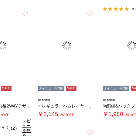
5.
お気に入り
お気に入り
SALE
タイムセール対象
SALE
タイムセール対象
S
Te chichi
Te chichi
【接触冷感】前後2WAYデザインネックタンク…
イレギュラーヘムレイヤードレースキャミ
￥2,145
￥1,980
0%OFF-
-50%OFF-
-50%O
レビ
ュー
5.0
（2）
を見
お気に入り
お気に入り
る