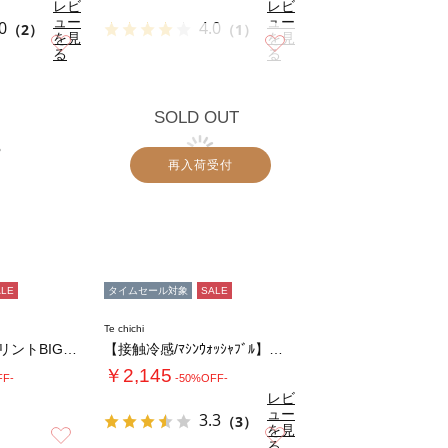
レビ
レビ
ュー
ュー
0
4.0
（2）
（1）
を見
を見
お気に入り
お気に入り
る
る
SOLD OUT
再入荷受付
ALE
タイムセール対象
SALE
Te chichi
胸刺繍&バックプリントBIGTシャツ
【接触冷感/ﾏｼﾝｳｫｯｼｬﾌﾞﾙ】レースヘ…
￥2,145
FF-
-50%OFF-
レビ
ュー
3.3
（3）
を見
お気に入り
お気に入り
る