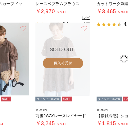
【接触冷感】スカーフドッキングタンクトップ
レースペプラムブラウス
￥2,970
￥3,465
-50%OFF-
-50%O
レビ
ュー
3.0
4.
（1）
を見
お気に入り
お気に入り
る
SOLD OUT
再入荷受付
SALE
タイムセール対象
SALE
タイムセール対象
S
Te chichi
Te chichi
前後2WAYレースレイヤードチュニックベスト…
￥3,245
￥1,815
0%OFF-
-50%OFF-
-50%O