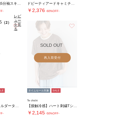
カットワーク刺繍5分袖スキッパーシャツ
ドビーティアードキャミチュニック
￥2,376
FF-
-60%OFF-
レビ
ュー
5
（2）
を見
お気に入り
お気に入り
る
SOLD OUT
再入荷受付
ALE
タイムセール対象
SALE
Te chichi
【接触冷感】ショルダータックTシャツ
【接触冷感】ハート刺繍Tシャツ
￥2,145
FF-
-50%OFF-