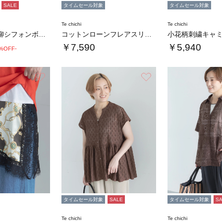
SALE
タイムセール対象
タイムセール対象
Te chichi
Te chichi
柄アソート楊柳シフォンボウタイブラウス
コットンローンフレアスリーブブラウス
￥7,590
￥5,940
0%OFF-
お気に入り
お気に入り
タイムセール対象
SALE
タイムセール対象
S
Te chichi
Te chichi