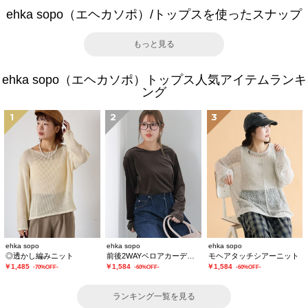
ehka sopo（エヘカソポ）/トップスを使ったスナップ
もっと見る
ehka sopo（エヘカソポ）トップス人気アイテムランキ
ング
1
2
3
ehka sopo
ehka sopo
ehka sopo
◎透かし編みニット
前後2WAYベロアカーディガン
モヘアタッチシアーニット
￥1,485
￥1,584
￥1,584
-70%OFF-
-60%OFF-
-60%OFF-
ランキング一覧を見る