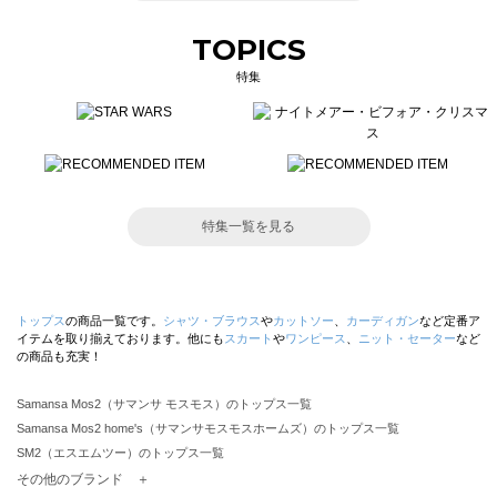
TOPICS
特集
特集一覧を見る
トップス
の商品一覧です。
シャツ・ブラウス
や
カットソー
、
カーディガン
など定番ア
イテムを取り揃えております。他にも
スカート
や
ワンピース
、
ニット・セーター
など
の商品も充実！
Samansa Mos2（サマンサ モスモス）のトップス一覧
Samansa Mos2 home's（サマンサモスモスホームズ）のトップス一覧
SM2（エスエムツー）のトップス一覧
TSUHARU by Samansa Mos2（ツハルバイサマンサモスモス）のトップス一覧
その他のブランド ＋