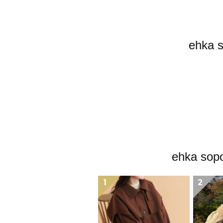
ehk
ehka
1
2