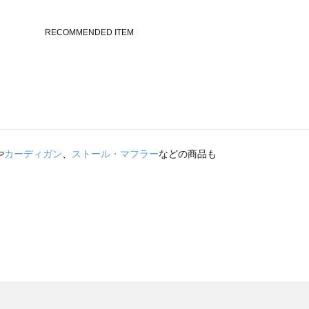
や
カーディガン
、
ストール・マフラー
などの商品も