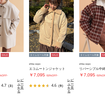
SALE
タイムセール対象
SALE
タイムセール対象
S
ehka sopo
ehka sopo
エコムートンジャケット
リバーシブル中
￥7,095
￥7,095
0%OFF-
-50%OFF-
-50%O
レビ
レビ
ュー
ュー
4.7
4.6
（3）
（9）
を見
を見
る
る