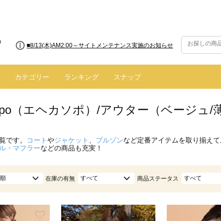
■8/13(木)AM2:00～サイトメンテナンス実施のお知らせ
カテゴリー
ランキング
スナップ
 sopo（エヘカソポ）/アウター（ベージュ
覧です。
コート
や
ジャケット
、
ブルゾン
など定番アイテムを取り揃えて
ル・マフラー
などの商品も充実！
順
すべて
すべて
在庫の有無
商品ステータス
お気に入り
お気に入り