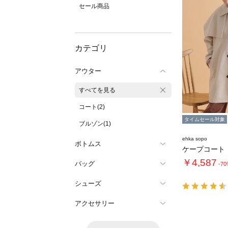
セール商品
カテゴリ
アウター
すべてを見る
コート(2)
タイムセール対象
ブルゾン(1)
ehka sopo
ボトムス
ケープコート
￥4,587
バッグ
-7
シューズ
アクセサリー