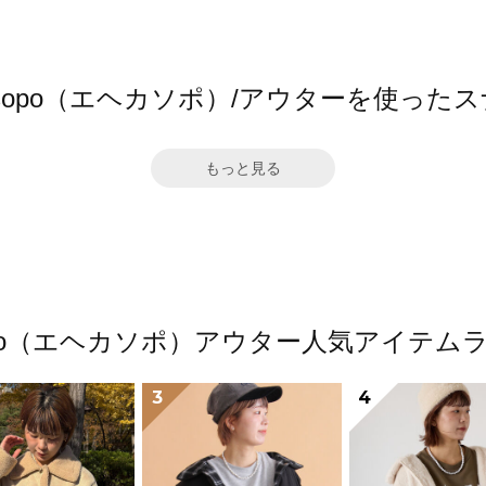
a sopo（エヘカソポ）/アウターを使った
もっと見る
 sopo（エヘカソポ）アウター人気アイテム
3
4