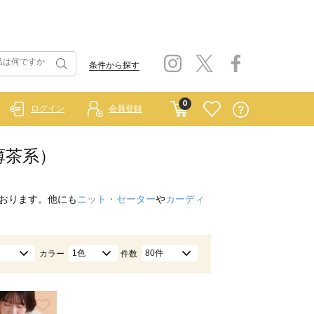
条件から探す
0
ログイン
会員登録
/薄茶系）
おります。他にも
ニット・セーター
や
カーディ
1色
80件
カラー
件数
お気に入り