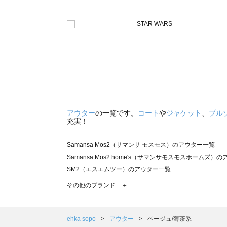
アウター
の一覧です。
コート
や
ジャケット
、
ブル
充実！
Samansa Mos2（サマンサ モスモス）のアウター一覧
Samansa Mos2 home's（サマンサモスモスホームズ）
SM2（エスエムツー）のアウター一覧
TSUHARU by Samansa Mos2（ツハルバイサマンサ
その他のブランド ＋
sm2rhythm（サマンサモスモス リズム）のアウター一覧
Samansa Mos2 blue（サマンサモスモス ブルー）のア
Samansa Mos2 Lagom（サマンサモスモス ラーゴム）
ehka sopo
アウター
ベージュ/薄茶系