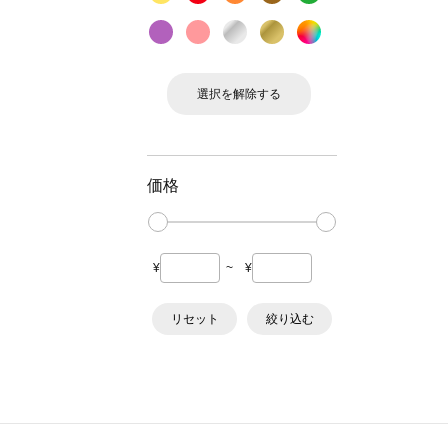
選択を解除する
価格
¥
~
¥
リセット
絞り込む