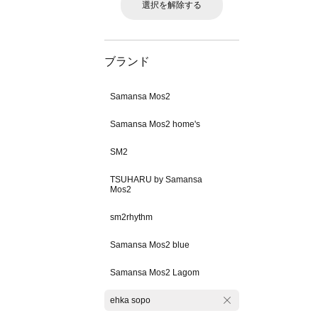
選択を解除する
ブランド
Samansa Mos2
Samansa Mos2 home's
SM2
TSUHARU by Samansa
Mos2
sm2rhythm
Samansa Mos2 blue
Samansa Mos2 Lagom
ehka sopo