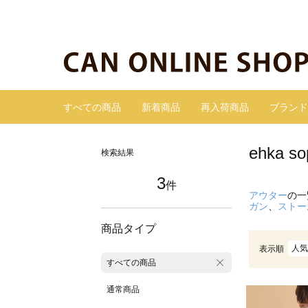
すべての商品
新着商品
再入荷商品
ブランド
ehka
検索結果
3
件
アウター
の一
ガン
、
ストー
商品タイプ
人気
表示順
すべての商品
通常商品