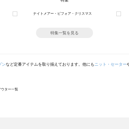
特集
特集一覧を見る
ゾン
など定番アイテムを取り揃えております。他にも
ニット・セーター
のアウター一覧
モスモス）のアウター一覧
ウター一覧
のアウター一覧