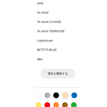
sō4ū
Te chichi
Te chichi CLASSIC
Te chichi TERRASSE
Lugnoncure
BETTY'S BLUE
Wpc.
選択を解除する