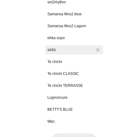
sm2rhythm
Samansa Mos2 blue
Samansa Mos2 Lagom
ehka sopo
sō4ū
Te chichi
Te chichi CLASSIC
Te chichi TERRASSE
Lugnoncure
BETTY'S BLUE
Wpc.