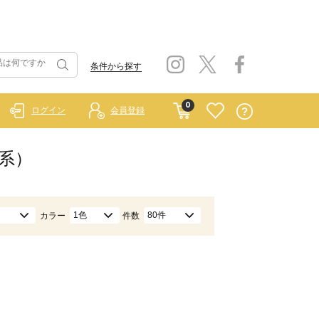
条件から探す
0
ログイン
会員登録
色系）
1色
80件
カラー
件数