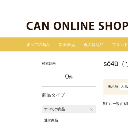
すべての商品
新着商品
再入荷商品
ブランド
sō4ū
検索結果
0
件
人気
表示順
商品タイプ
条件に一致する
すべての商品
通常商品