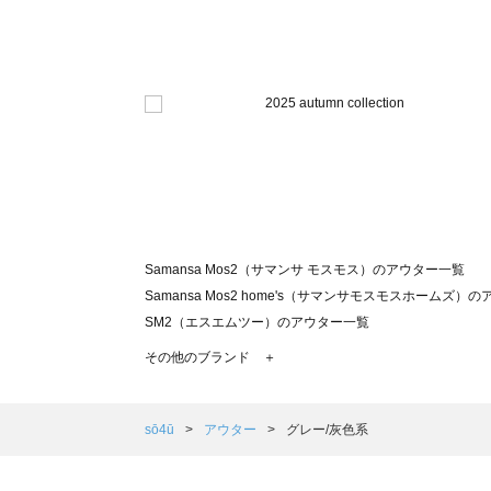
Samansa Mos2（サマンサ モスモス）のアウター一覧
Samansa Mos2 home's（サマンサモスモスホームズ）
SM2（エスエムツー）のアウター一覧
TSUHARU by Samansa Mos2（ツハルバイサマンサ
その他のブランド ＋
sm2rhythm（サマンサモスモス リズム）のアウター一覧
Samansa Mos2 blue（サマンサモスモス ブルー）のア
Samansa Mos2 Lagom（サマンサモスモス ラーゴム）
sō4ū
アウター
グレー/灰色系
ehka sopo（エヘカソポ）のアウター一覧
sō4ū（ソウフォーユー）のアウター一覧