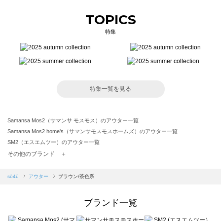
TOPICS
特集
特集一覧を見る
Samansa Mos2（サマンサ モスモス）のアウター一覧
Samansa Mos2 home's（サマンサモスモスホームズ）のアウター一覧
SM2（エスエムツー）のアウター一覧
TSUHARU by Samansa Mos2（ツハルバイサマンサモスモス）のアウター一覧
その他のブランド ＋
sm2rhythm（サマンサモスモス リズム）のアウター一覧
Samansa Mos2 blue（サマンサモスモス ブルー）のアウター一覧
sō4ū
アウター
ブラウン/茶色系
Samansa Mos2 Lagom（サマンサモスモス ラーゴム）のアウター一覧
ehka sopo（エヘカソポ）のアウター一覧
ブランド一覧
sō4ū（ソウフォーユー）のアウター一覧
Te chichi（テチチ）のアウター一覧