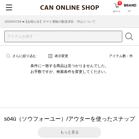
0
BRAND
カート
2026/07/29 ■【お知らせ】ヤマト運輸の配送遅延・停止について
2026/03/18 ■店舗受け取りサービスのご案内
さらに絞り込む
表示変更
アイテム数：
件
条件に一致する商品は見つかりませんでした。
お手数ですが、検索条件を変更してください。
sō4ū（ソウフォーユー）/アウターを使ったスナップ
もっと見る