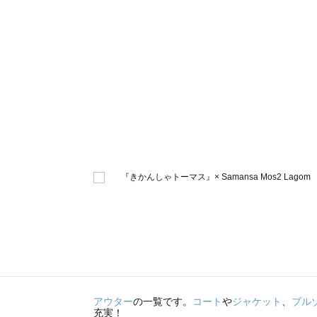
アウター
の一覧です。
コート
や
ジャケット
、
ブル
充実！