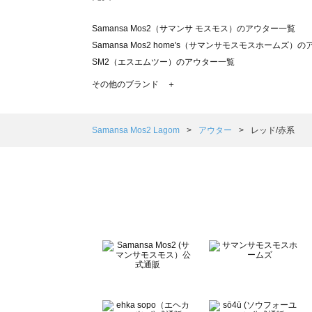
Samansa Mos2（サマンサ モスモス）のアウター一覧
Samansa Mos2 home's（サマンサモスモスホームズ）
SM2（エスエムツー）のアウター一覧
TSUHARU by Samansa Mos2（ツハルバイサマンサ
その他のブランド ＋
sm2rhythm（サマンサモスモス リズム）のアウター一覧
Samansa Mos2 blue（サマンサモスモス ブルー）のア
Samansa Mos2 Lagom（サマンサモスモス ラーゴム）
Samansa Mos2 Lagom
アウター
レッド/赤系
ehka sopo（エヘカソポ）のアウター一覧
sō4ū（ソウフォーユー）のアウター一覧
Te chichi（テチチ）のアウター一覧
Te chichi CLASSIC（テチチ クラシック）のアウター一覧
Te chichi TERRASSE（テチチ テラス）のアウター一覧
Lugnoncure（ルノンキュール）のアウター一覧
BETTY'S BLUE（べティーズブルー）のアウター一覧
Wpc.（ワールドパーティー）のアウター一覧