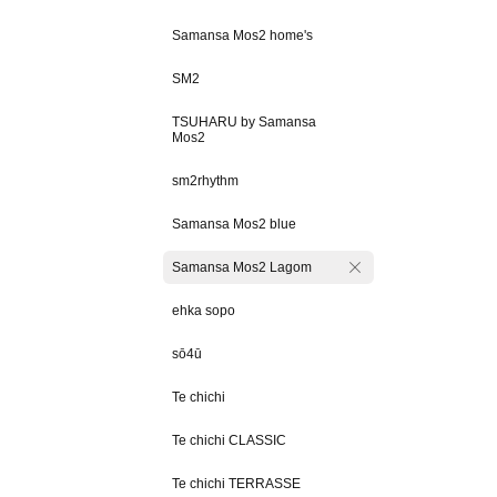
Samansa Mos2 home's
SM2
TSUHARU by Samansa
Mos2
sm2rhythm
Samansa Mos2 blue
Samansa Mos2 Lagom
ehka sopo
sō4ū
Te chichi
Te chichi CLASSIC
Te chichi TERRASSE