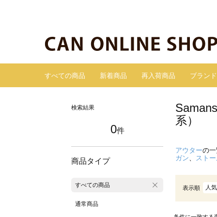
すべての商品
新着商品
再入荷商品
ブランド
Sama
検索結果
系）
0
件
アウター
の一
ガン
、
ストー
商品タイプ
すべての商品
人気
表示順
通常商品