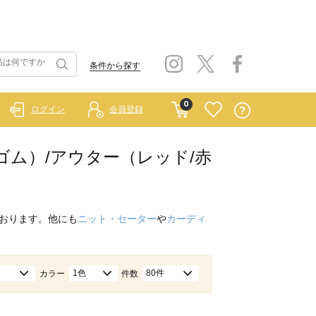
条件から探す
0
ログイン
会員登録
ラーゴム）/アウター（レッド/赤
おります。他にも
ニット・セーター
や
カーディ
1色
80件
カラー
件数