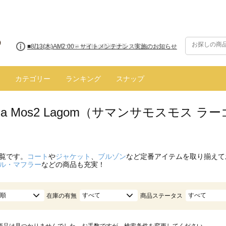
■8/13(木)AM2:00～サイトメンテナンス実施のお知らせ
カテゴリー
ランキング
スナップ
nsa Mos2 Lagom（サマンサモスモス 
覧です。
コート
や
ジャケット
、
ブルゾン
など定番アイテムを取り揃えて
ル・マフラー
などの商品も充実！
順
すべて
すべて
在庫の有無
商品ステータス