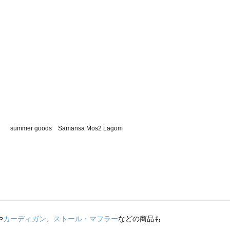
や
カーディガン
、
ストール・マフラー
などの商品も