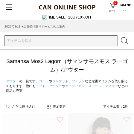
0
BRAND
カート
2026/03/18 ■店舗受け取りサービスのご案内
Samansa Mos2 Lagom（サマンサモスモス ラーゴ
ム）/アウター
アウター
の一覧です。
コート
や
ジャケット
、
ブルゾン
など定番アイテムを取り揃え
ております。他にも
ニット・セーター
や
カーディガン
、
ストール・マフラー
などの
商品も充実！
さらに絞り込む
表示変更
アイテム数：
2
件
お気に入り