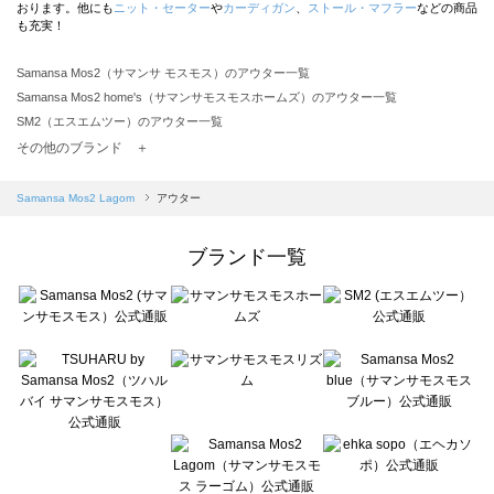
おります。他にも
ニット・セーター
や
カーディガン
、
ストール・マフラー
などの商品
も充実！
Samansa Mos2（サマンサ モスモス）のアウター一覧
Samansa Mos2 home's（サマンサモスモスホームズ）のアウター一覧
SM2（エスエムツー）のアウター一覧
TSUHARU by Samansa Mos2（ツハルバイサマンサモスモス）のアウター一覧
その他のブランド ＋
sm2rhythm（サマンサモスモス リズム）のアウター一覧
Samansa Mos2 blue（サマンサモスモス ブルー）のアウター一覧
Samansa Mos2 Lagom
アウター
Samansa Mos2 Lagom（サマンサモスモス ラーゴム）のアウター一覧
ehka sopo（エヘカソポ）のアウター一覧
ブランド一覧
sō4ū（ソウフォーユー）のアウター一覧
Te chichi（テチチ）のアウター一覧
Te chichi CLASSIC（テチチ クラシック）のアウター一覧
Te chichi TERRASSE（テチチ テラス）のアウター一覧
Lugnoncure（ルノンキュール）のアウター一覧
BETTY'S BLUE（べティーズブルー）のアウター一覧
Wpc.（ワールドパーティー）のアウター一覧