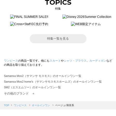
TOPICS
特集
特集一覧を見る
ワンピース
の商品一覧です。他にも
スカート
や
シャツ・ブラウス
、
カーディガン
など
の商品を取り揃えております。
Samansa Mos2（サマンサ モスモス）のオールインワン一覧
Samansa Mos2 home's（サマンサモスモスホームズ）のオールインワン一覧
SM2（エスエムツー）のオールインワン一覧
TSUHARU by Samansa Mos2（ツハルバイサマンサモスモス）のオールインワン一覧
その他のブランド ＋
sm2rhythm（サマンサモスモス リズム）のオールインワン一覧
Samansa Mos2 blue（サマンサモスモス ブルー）のオールインワン一覧
TOP
ワンピース
オールインワン
ベージュ/薄茶系
Samansa Mos2 Lagom（サマンサモスモス ラーゴム）のオールインワン一覧
ehka sopo（エヘカソポ）のオールインワン一覧