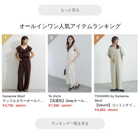
もっと見る
オールインワン人気アイテムランキング
1
2
3
Samansa Mos2
Te chichi
TSUHARU by Samansa
ラッフルカラーオールインワン
【高通気】2wayオールインワン
Mos2
【tukuroi】コットンナイロンウェザージャンプスーツ
￥2,750
￥7,590
-66%OFF-
-22%OFF-
￥6,853
-30%OFF-
ランキング一覧を見る