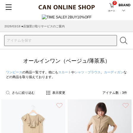
0
BRAND
カート
2026/03/18 ■店舗受け取りサービスのご案内
オールインワン（ベージュ/薄茶系）
ワンピース
の商品一覧です。他にも
スカート
や
シャツ・ブラウス
、
カーディガン
な
どの商品を取り揃えております。
さらに絞り込む
表示変更
アイテム数：
3
件
お気に入り