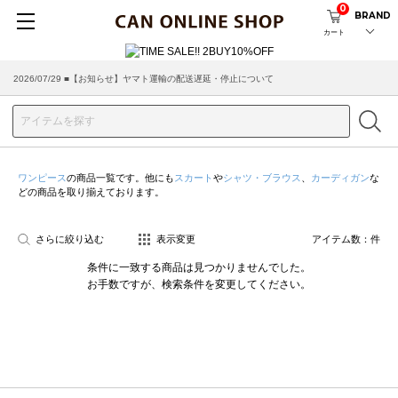
0
BRAND
カート
2026/07/29 ■【お知らせ】ヤマト運輸の配送遅延・停止について
2026/03/18 ■店舗受け取りサービスのご案内
ワンピース
の商品一覧です。他にも
スカート
や
シャツ・ブラウス
、
カーディガン
な
どの商品を取り揃えております。
さらに絞り込む
表示変更
アイテム数：
件
条件に一致する商品は見つかりませんでした。
お手数ですが、検索条件を変更してください。