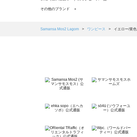
TSUHARU by Samansa Mos2（ツハルバイサマンサ
その他のブランド ＋
sm2rhythm（サマンサモスモス リズム）のワンピース一覧
Samansa Mos2 blue（サマンサモスモス ブルー）のワ
Samansa Mos2 Lagom（サマンサモスモス ラーゴム
Samansa Mos2 Lagom
ワンピース
イエロー/黄
ehka sopo（エヘカソポ）のワンピース一覧
sō4ū（ソウフォーユー）のワンピース一覧
Te chichi（テチチ）のワンピース一覧
Te chichi CLASSIC（テチチ クラシック）のワンピース一
Te chichi TERRASSE（テチチ テラス）のワンピース一覧
Lugnoncure（ルノンキュール）のワンピース一覧
BETTY'S BLUE（べティーズブルー）のワンピース一覧
Wpc.（ワールドパーティー）のワンピース一覧