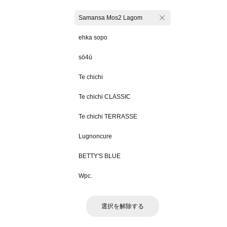
Samansa Mos2 Lagom
ehka sopo
sō4ū
Te chichi
Te chichi CLASSIC
Te chichi TERRASSE
Lugnoncure
BETTY'S BLUE
Wpc.
選択を解除する