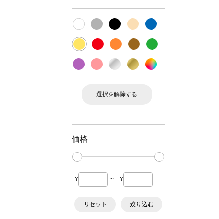
選択を解除する
価格
¥
~
¥
リセット
絞り込む