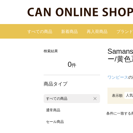
すべての商品
新着商品
再入荷商品
ブランド
Sama
検索結果
ー/黄色
0
件
ワンピース
の
商品タイプ
人気
表示順
すべての商品
通常商品
条件に一致する
セール商品