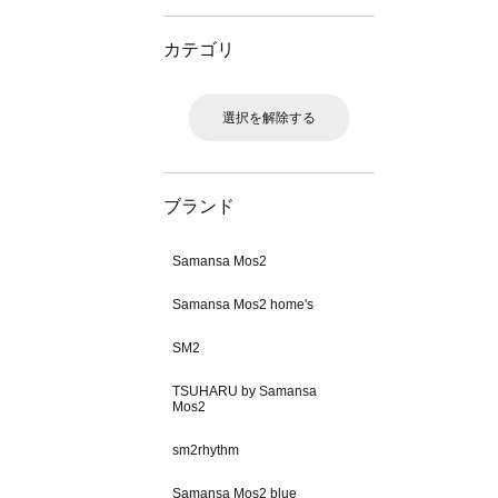
カテゴリ
選択を解除する
ブランド
Samansa Mos2
Samansa Mos2 home's
SM2
TSUHARU by Samansa
Mos2
sm2rhythm
Samansa Mos2 blue