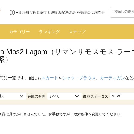
■8/13(木)AM2:00～サイトメンテナンス実施のお知らせ
カテゴリー
ランキング
スナップ
nsa Mos2 Lagom（サマンサモスモス
系）
商品一覧です。他にも
スカート
や
シャツ・ブラウス
、
カーディガン
など
順
すべて
NEW
在庫の有無
商品ステータス
商品は見つかりませんでした。お手数ですが、検索条件を変更してください。