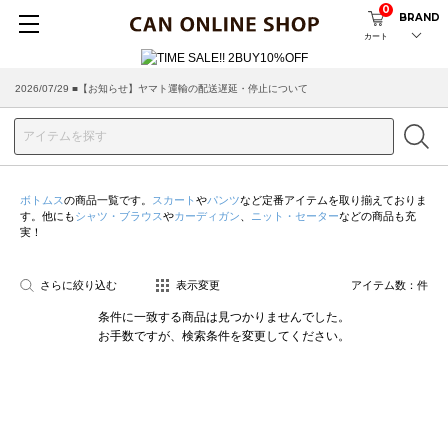
0
BRAND
カート
2026/07/29 ■【お知らせ】ヤマト運輸の配送遅延・停止について
ボトムス
の商品一覧です。
スカート
や
パンツ
など定番アイテムを取り揃えておりま
す。他にも
シャツ・ブラウス
や
カーディガン
、
ニット・セーター
などの商品も充
実！
さらに絞り込む
表示変更
アイテム数：
件
条件に一致する商品は見つかりませんでした。
お手数ですが、検索条件を変更してください。