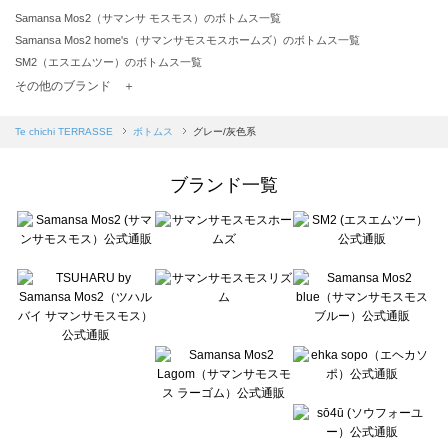
Samansa Mos2（サマンサ モスモス）のボトムス一覧
Samansa Mos2 home's（サマンサモスモスホームズ）のボトムス一覧
SM2（エスエムツー）のボトムス一覧
TSUHARU by Samansa Mos2（ツハルバイサマンサモスモス）のボトムス一覧
その他のブランド ＋
sm2rhythm（サマンサモスモス リズム）のボトムス一覧
Samansa Mos2 blue（サマンサモスモス ブルー）のボトムス一覧
Te chichi TERRASSE
ボトムス
グレー/灰色系
Samansa Mos2 Lagom（サマンサモスモス ラーゴム）のボトムス一覧
ehka sopo（エヘカソポ）のボトムス一覧
ブランド一覧
sō4ū（ソウフォーユー）のボトムス一覧
Te chichi（テチチ）のボトムス一覧
Te chichi CLASSIC（テチチ クラシック）のボトムス一覧
Te chichi TERRASSE（テチチ テラス）のボトムス一覧
Lugnoncure（ルノンキュール）のボトムス一覧
BETTY'S BLUE（べティーズブルー）のボトムス一覧
Wpc.（ワールドパーティー）のボトムス一覧