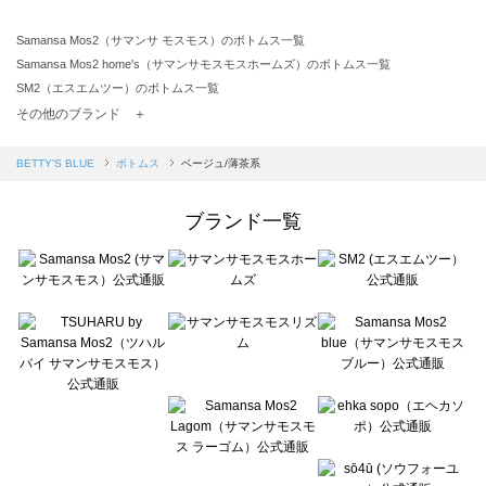
Samansa Mos2（サマンサ モスモス）のボトムス一覧
Samansa Mos2 home's（サマンサモスモスホームズ）のボトムス一覧
SM2（エスエムツー）のボトムス一覧
TSUHARU by Samansa Mos2（ツハルバイサマンサモスモス）のボトムス一覧
その他のブランド ＋
sm2rhythm（サマンサモスモス リズム）のボトムス一覧
Samansa Mos2 blue（サマンサモスモス ブルー）のボトムス一覧
BETTY'S BLUE
ボトムス
ベージュ/薄茶系
Samansa Mos2 Lagom（サマンサモスモス ラーゴム）のボトムス一覧
ehka sopo（エヘカソポ）のボトムス一覧
ブランド一覧
sō4ū（ソウフォーユー）のボトムス一覧
Te chichi（テチチ）のボトムス一覧
Te chichi CLASSIC（テチチ クラシック）のボトムス一覧
Te chichi TERRASSE（テチチ テラス）のボトムス一覧
Lugnoncure（ルノンキュール）のボトムス一覧
BETTY'S BLUE（べティーズブルー）のボトムス一覧
Wpc.（ワールドパーティー）のボトムス一覧