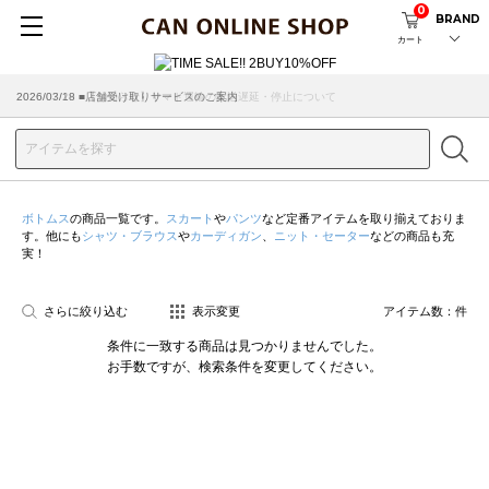
0
BRAND
カート
2026/07/29 ■【お知らせ】ヤマト運輸の配送遅延・停止について
2026/03/18 ■店舗受け取りサービスのご案内
ボトムス
の商品一覧です。
スカート
や
パンツ
など定番アイテムを取り揃えておりま
す。他にも
シャツ・ブラウス
や
カーディガン
、
ニット・セーター
などの商品も充
実！
さらに絞り込む
表示変更
アイテム数：
件
条件に一致する商品は見つかりませんでした。
お手数ですが、検索条件を変更してください。