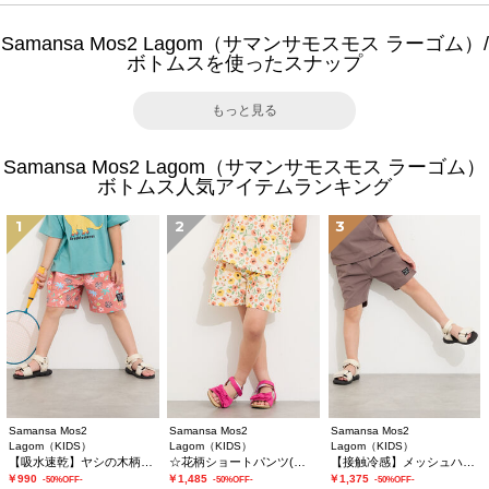
Samansa Mos2 Lagom（サマンサモスモス ラーゴム）/
ボトムスを使ったスナップ
もっと見る
Samansa Mos2 Lagom（サマンサモスモス ラーゴム）
ボトムス人気アイテムランキング
1
2
3
Samansa Mos2
Samansa Mos2
Samansa Mos2
Lagom（KIDS）
Lagom（KIDS）
Lagom（KIDS）
【吸水速乾】ヤシの木柄ハーフパンツ
☆花柄ショートパンツ(セットアップ可)
【接触冷感】メッシュハーフパンツ
￥990
￥1,485
￥1,375
-50%OFF-
-50%OFF-
-50%OFF-