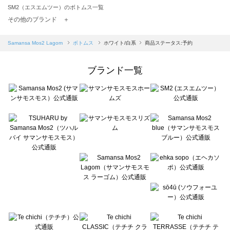
SM2（エスエムツー）のボトムス一覧
TSUHARU by Samansa Mos2（ツハルバイサマンサモスモス）のボトムス一覧
その他のブランド ＋
sm2rhythm（サマンサモスモス リズム）のボトムス一覧
Samansa Mos2 blue（サマンサモスモス ブルー）のボトムス一覧
Samansa Mos2 Lagom
ボトムス
ホワイト/白系
商品ステータス:予約
Samansa Mos2 Lagom（サマンサモスモス ラーゴム）のボトムス一覧
ehka sopo（エヘカソポ）のボトムス一覧
ブランド一覧
sō4ū（ソウフォーユー）のボトムス一覧
Te chichi（テチチ）のボトムス一覧
Te chichi CLASSIC（テチチ クラシック）のボトムス一覧
Te chichi TERRASSE（テチチ テラス）のボトムス一覧
Lugnoncure（ルノンキュール）のボトムス一覧
BETTY'S BLUE（べティーズブルー）のボトムス一覧
Wpc.（ワールドパーティー）のボトムス一覧