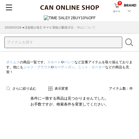
0
BRAND
カート
2026/07/29 ■【お知らせ】ヤマト運輸の配送遅延・停止について
2026/03/18 ■店舗受け取りサービスのご案内
ボトムス
の商品一覧です。
スカート
や
パンツ
など定番アイテムを取り揃えておりま
す。他にも
シャツ・ブラウス
や
カーディガン
、
ニット・セーター
などの商品も充
実！
さらに絞り込む
表示変更
アイテム数：
件
条件に一致する商品は見つかりませんでした。
お手数ですが、検索条件を変更してください。