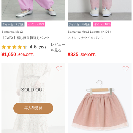
タイムセール対象
ポイント10%
タイムセール対象
ポイント10%
Samansa Mos2
Samansa Mos2 Lagom（KIDS）
【2WAY】裾しぼり切替えパンツ
ストレッチツイルパンツ
レビュー
4.6
（15）
を見る
¥1,650
¥825
-69%OFF-
-50%OFF-
お気に入り
SOLD OUT
再入荷受付