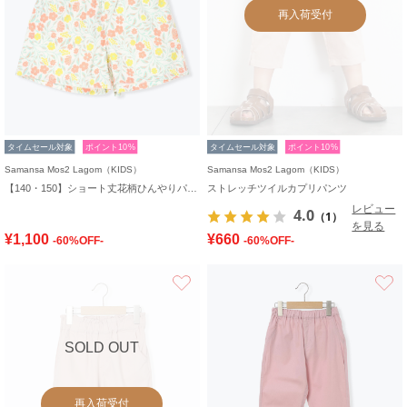
再入荷受付
タイムセール対象
ポイント10%
タイムセール対象
ポイント10%
Samansa Mos2 Lagom（KIDS）
Samansa Mos2 Lagom（KIDS）
【140・150】ショート丈花柄ひんやりパンツ
ストレッチツイルカプリパンツ
レビュー
4.0
（1）
を見る
¥1,100
¥660
-60%OFF-
-60%OFF-
お気に入り
SOLD OUT
再入荷受付