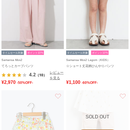
タイムセール対象
ポイント10%
タイムセール対象
ポイント10%
Samansa Mos2
Samansa Mos2 Lagom（KIDS）
てろっとカーブパンツ
☆ショート丈花柄ひんやりパンツ
レビュー
4.2
（10）
を見る
¥2,970
¥1,100
-50%OFF-
-60%OFF-
お気に入り
SOLD OUT