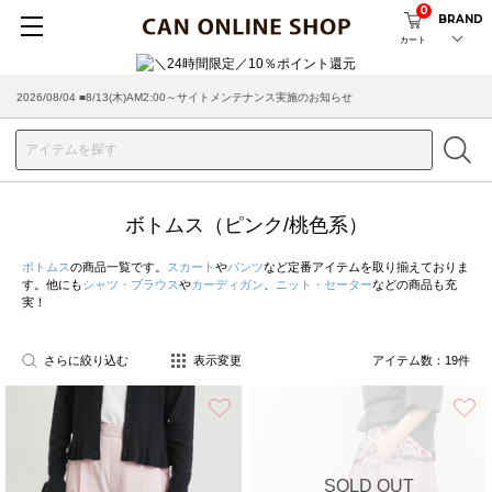
0
BRAND
カート
2026/08/04 ■8/13(木)AM2:00～サイトメンテナンス実施のお知らせ
2026/03/18 ■店舗受け取りサービスのご案内
ボトムス（ピンク/桃色系）
ボトムス
の商品一覧です。
スカート
や
パンツ
など定番アイテムを取り揃えておりま
す。他にも
シャツ・ブラウス
や
カーディガン
、
ニット・セーター
などの商品も充
実！
さらに絞り込む
表示変更
アイテム数：
19
件
お気に入り
SOLD OUT