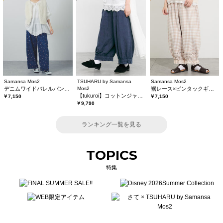
Samansa Mos2
TSUHARU by Samansa
Samansa Mos2
デニムワイドバレルパンツ〈WEB限定SS・XLサイズ〉
Mos2
裾レース×ピンタックギャザーパンツ《限定カラーあり》
【tukuroi】コットンジャカード製品染め裾フリルパンツ《WEB限定》
￥7,150
￥7,150
￥9,790
ランキング一覧を見る
TOPICS
特集