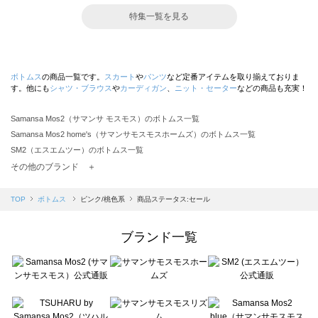
特集一覧を見る
ボトムス
の商品一覧です。
スカート
や
パンツ
など定番アイテムを取り揃えておりま
す。他にも
シャツ・ブラウス
や
カーディガン
、
ニット・セーター
などの商品も充実！
Samansa Mos2（サマンサ モスモス）のボトムス一覧
Samansa Mos2 home's（サマンサモスモスホームズ）のボトムス一覧
SM2（エスエムツー）のボトムス一覧
TSUHARU by Samansa Mos2（ツハルバイサマンサモスモス）のボトムス一覧
その他のブランド ＋
sm2rhythm（サマンサモスモス リズム）のボトムス一覧
Samansa Mos2 blue（サマンサモスモス ブルー）のボトムス一覧
TOP
ボトムス
ピンク/桃色系
商品ステータス:セール
Samansa Mos2 Lagom（サマンサモスモス ラーゴム）のボトムス一覧
ehka sopo（エヘカソポ）のボトムス一覧
ブランド一覧
sō4ū（ソウフォーユー）のボトムス一覧
Te chichi（テチチ）のボトムス一覧
Te chichi CLASSIC（テチチ クラシック）のボトムス一覧
Te chichi TERRASSE（テチチ テラス）のボトムス一覧
Lugnoncure（ルノンキュール）のボトムス一覧