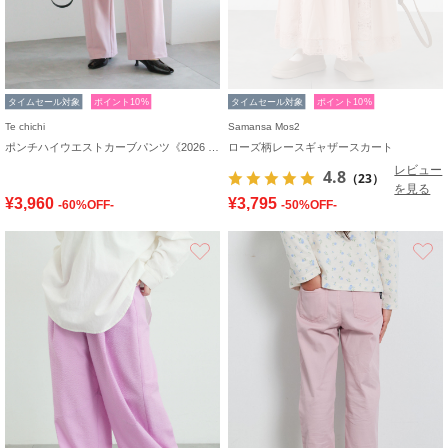
タイムセール対象
ポイント10%
タイムセール対象
ポイント10%
Te chichi
Samansa Mos2
ポンチハイウエストカーブパンツ《2026 spring catalog item》
ローズ柄レースギャザースカート
レビュー
4.8
（23）
を見る
¥3,960
¥3,795
-60%OFF-
-50%OFF-
お気に入り