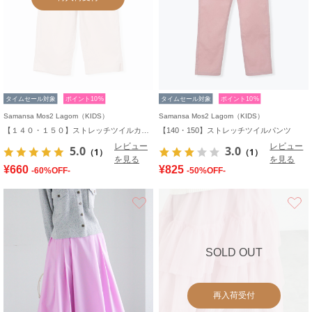
タイムセール対象
ポイント10%
タイムセール対象
ポイント10%
Samansa Mos2 Lagom（KIDS）
Samansa Mos2 Lagom（KIDS）
【１４０・１５０】ストレッチツイルカプリパンツ
【140・150】ストレッチツイルパンツ
レビュー
レビュー
5.0
3.0
（1）
（1）
を見る
を見る
¥660
¥825
-60%OFF-
-50%OFF-
お気に入り
SOLD OUT
再入荷受付