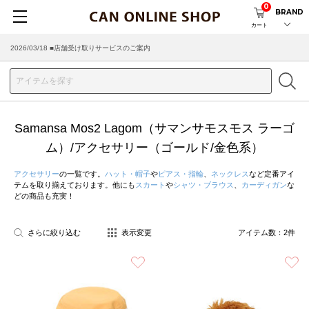
0
BRAND
カート
2026/03/18 ■店舗受け取りサービスのご案内
Samansa Mos2 Lagom（サマンサモスモス ラーゴ
ム）/アクセサリー（ゴールド/金色系）
アクセサリー
の一覧です。
ハット・帽子
や
ピアス・指輪
、
ネックレス
など定番アイ
テムを取り揃えております。他にも
スカート
や
シャツ・ブラウス
、
カーディガン
な
どの商品も充実！
さらに絞り込む
表示変更
アイテム数：
2
件
お気に入り