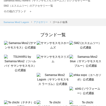
Samansa Mos2 home's（サマンサモスモスホームズ）のアクセサリー一覧
SM2（エスエムツー）のアクセサリー一覧
TSUHARU by Samansa Mos2（ツハルバイサマンサモスモス）のアクセサリー一覧
その他のブランド ＋
sm2rhythm（サマンサモスモス リズム）のアクセサリー一覧
Samansa Mos2 blue（サマンサモスモス ブルー）のアクセサリー一覧
Samansa Mos2 Lagom
アクセサリー
ゴールド/金系
Samansa Mos2 Lagom（サマンサモスモス ラーゴム）のアクセサリー一覧
ehka sopo（エヘカソポ）のアクセサリー一覧
ブランド一覧
sō4ū（ソウフォーユー）のアクセサリー一覧
Te chichi（テチチ）のアクセサリー一覧
Te chichi CLASSIC（テチチ クラシック）のアクセサリー一覧
Te chichi TERRASSE（テチチ テラス）のアクセサリー一覧
Lugnoncure（ルノンキュール）のアクセサリー一覧
BETTY'S BLUE（べティーズブルー）のアクセサリー一覧
Wpc.（ワールドパーティー）のアクセサリー一覧