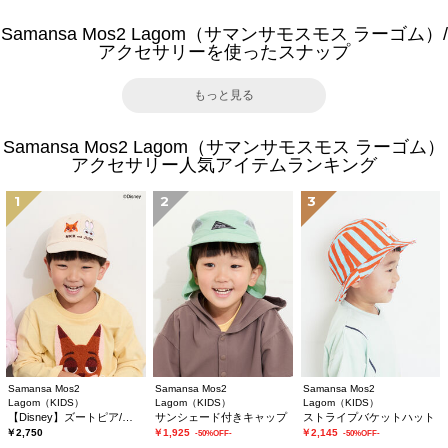
Samansa Mos2 Lagom（サマンサモスモス ラーゴム）/
アクセサリーを使ったスナップ
もっと見る
Samansa Mos2 Lagom（サマンサモスモス ラーゴム）
アクセサリー人気アイテムランキング
1
2
3
Samansa Mos2
Samansa Mos2
Samansa Mos2
Lagom（KIDS）
Lagom（KIDS）
Lagom（KIDS）
【Disney】ズートピア/刺繍キャップ
サンシェード付きキャップ
ストライプバケットハット
￥2,750
￥1,925
￥2,145
-50%OFF-
-50%OFF-