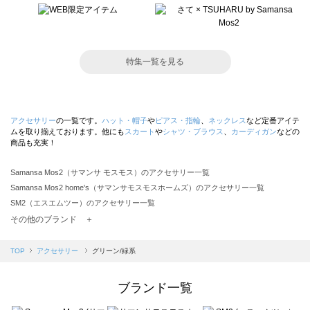
特集一覧を見る
アクセサリー
の一覧です。
ハット・帽子
や
ピアス・指輪
、
ネックレス
など定番アイテ
ムを取り揃えております。他にも
スカート
や
シャツ・ブラウス
、
カーディガン
などの
商品も充実！
Samansa Mos2（サマンサ モスモス）のアクセサリー一覧
Samansa Mos2 home's（サマンサモスモスホームズ）のアクセサリー一覧
SM2（エスエムツー）のアクセサリー一覧
TSUHARU by Samansa Mos2（ツハルバイサマンサモスモス）のアクセサリー一覧
その他のブランド ＋
sm2rhythm（サマンサモスモス リズム）のアクセサリー一覧
Samansa Mos2 blue（サマンサモスモス ブルー）のアクセサリー一覧
TOP
アクセサリー
グリーン/緑系
Samansa Mos2 Lagom（サマンサモスモス ラーゴム）のアクセサリー一覧
ehka sopo（エヘカソポ）のアクセサリー一覧
ブランド一覧
sō4ū（ソウフォーユー）のアクセサリー一覧
Te chichi（テチチ）のアクセサリー一覧