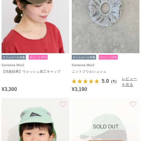
タイムセール対象
ポイント10%
タイムセール対象
ポイント10%
Samansa Mos2
Samansa Mos2
【消臭効果】ウォッシュ加工キャップ
ニットフリルシュシュ
レビュー
5.0
（1）
を見る
¥3,300
¥3,190
お気に入り
SOLD OUT