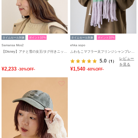
タイムセール対象
ポイント10%
タイムセール対象
ポイント10%
Samansa Mos2
ehka sopo
【Disney】アナと雪の女王/タグ付きニット帽
ふわもこマフラー太フリンジシャンブレー無地
レビュー
5.0
（1）
を見る
¥2,233
¥1,540
-30%OFF-
-60%OFF-
お気に入り