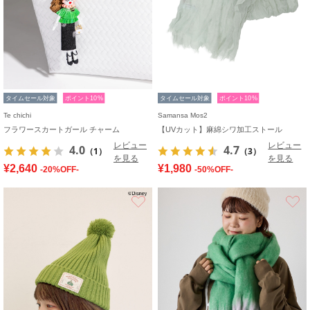
タイムセール対象
ポイント10%
タイムセール対象
ポイント10%
Te chichi
Samansa Mos2
フラワースカートガール チャーム
【UVカット】麻綿シワ加工ストール
レビュー
レビュー
4.0
4.7
（1）
（3）
を見る
を見る
¥2,640
¥1,980
-20%OFF-
-50%OFF-
お気に入り