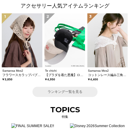
アクセサリー人気アイテムランキング
1
2
3
Samansa Mos2
Te chichi
Samansa Mos2
フラワースカラップバブーシュカ
【プラダを着た悪魔】ロゴキャップ
コットンレース編み三角ストール
￥3,850
￥4,950
￥4,400
ランキング一覧を見る
TOPICS
特集