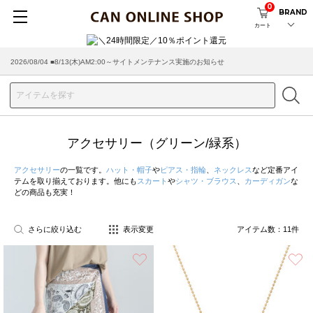
0
BRAND
カート
2026/08/04 ■8/13(木)AM2:00～サイトメンテナンス実施のお知らせ
2026/03/18 ■店舗受け取りサービスのご案内
アクセサリー（グリーン/緑系）
アクセサリー
の一覧です。
ハット・帽子
や
ピアス・指輪
、
ネックレス
など定番アイ
テムを取り揃えております。他にも
スカート
や
シャツ・ブラウス
、
カーディガン
な
どの商品も充実！
さらに絞り込む
表示変更
アイテム数：
11
件
お気に入り