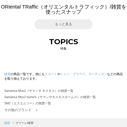
ORiental TRaffic（オリエンタルトラフィック）/雑貨を
使ったスナップ
もっと見る
TOPICS
特集
雑貨
の商品一覧です。他にも
スカート
や
シャツ・ブラウス
、
カーディガン
などの商品
を取り揃えております。
Samansa Mos2（サマンサ モスモス）の雑貨一覧
Samansa Mos2 home's（サマンサモスモスホームズ）の雑貨一覧
SM2（エスエムツー）の雑貨一覧
TSUHARU by Samansa Mos2（ツハルバイサマンサモスモス）の雑貨一覧
その他のブランド ＋
sm2rhythm（サマンサモスモス リズム）の雑貨一覧
Samansa Mos2 blue（サマンサモスモス ブルー）の雑貨一覧
雑貨
グリーン/緑系