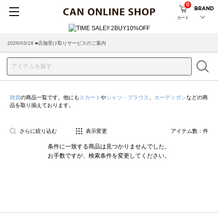
0
BRAND
カート
2026/03/18 ■店舗受け取りサービスのご案内
雑貨
の商品一覧です。他にも
スカート
や
シャツ・ブラウス
、
カーディガン
などの商
品を取り揃えております。
さらに絞り込む
表示変更
アイテム数：
件
条件に一致する商品は見つかりませんでした。
お手数ですが、検索条件を変更してください。