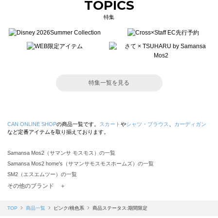
TOPICS
特集
特集一覧を見る
CAN ONLINE SHOP
の商品一覧です。
スカート
や
シャツ・ブラウス
、
カーディガン
など定番アイテムを取り揃えております。
Samansa Mos2（サマンサ モスモス）の一覧
Samansa Mos2 home's（サマンサモスモスホームズ）の一覧
SM2（エスエムツー）の一覧
TSUHARU by Samansa Mos2（ツハルバイサマンサモスモス）の一覧
その他のブランド ＋
sm2rhythm（サマンサモスモス リズム）の一覧
Samansa Mos2 blue（サマンサモスモス ブルー）の一覧
TOP
商品一覧
ピンク/桃色系
商品ステータス:期間限定
Samansa Mos2 Lagom（サマンサモスモス ラーゴム）の一覧