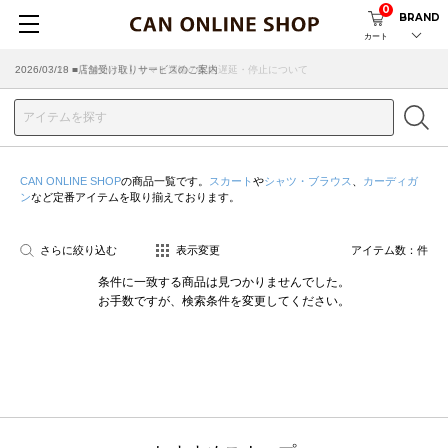
0
BRAND
カート
2026/07/29 ■【お知らせ】ヤマト運輸の配送遅延・停止について
2026/03/18 ■店舗受け取りサービスのご案内
CAN ONLINE SHOP
の商品一覧です。
スカート
や
シャツ・ブラウス
、
カーディガ
ン
など定番アイテムを取り揃えております。
さらに絞り込む
表示変更
アイテム数：
件
条件に一致する商品は見つかりませんでした。
お手数ですが、検索条件を変更してください。