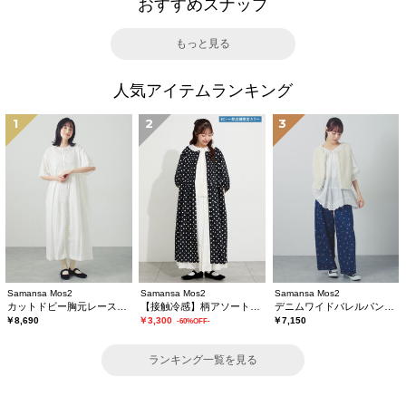
おすすめスナップ
もっと見る
人気アイテムランキング
1
2
3
Samansa Mos2
Samansa Mos2
Samansa Mos2
カットドビー胸元レースワンピース
【接触冷感】柄アソートワンピース《限定カラーあり》
デニムワイドバレルパンツ〈WEB限定SS・XLサイズ〉
￥8,690
￥3,300
￥7,150
-60%OFF-
ランキング一覧を見る