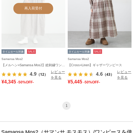
再入荷受付
タイムセール対象
SALE
タイムセール対象
SALE
Samansa Mos2
Samansa Mos2
【メルヘン×Samansa Mos2】総刺繍ワンピース
【Cross×Linen】ギャザーワンピース
レビュー
レビュー
4.9
4.6
（12）
（43）
を見る
を見る
¥4,345
¥5,445
-50%OFF-
-50%OFF-
1
Samansa Mos2（サマンサ モスモス）/ワンピースを使