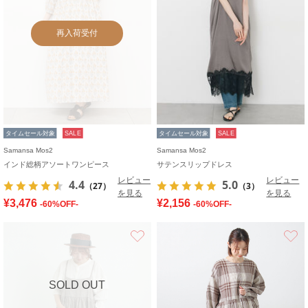
再入荷受付
タイムセール対象
SALE
タイムセール対象
SALE
Samansa Mos2
Samansa Mos2
インド総柄アソートワンピース
サテンスリップドレス
レビュー
レビュー
4.4
5.0
（27）
（3）
を見る
を見る
¥3,476
¥2,156
-60%OFF-
-60%OFF-
お気に入り
SOLD OUT