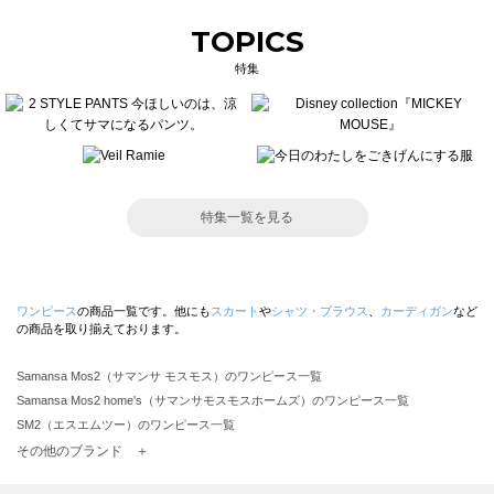
TOPICS
特集
特集一覧を見る
ワンピース
の商品一覧です。他にも
スカート
や
シャツ・ブラウス
、
カーディガン
など
の商品を取り揃えております。
Samansa Mos2（サマンサ モスモス）のワンピース一覧
Samansa Mos2 home's（サマンサモスモスホームズ）のワンピース一覧
SM2（エスエムツー）のワンピース一覧
TSUHARU by Samansa Mos2（ツハルバイサマンサモスモス）のワンピース一覧
その他のブランド ＋
sm2rhythm（サマンサモスモス リズム）のワンピース一覧