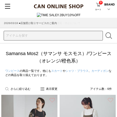
0
BRAND
カート
2026/03/18 ■店舗受け取りサービスのご案内
Samansa Mos2（サマンサ モスモス）/ワンピース
（オレンジ/橙色系）
ワンピース
の商品一覧です。他にも
スカート
や
シャツ・ブラウス
、
カーディガン
な
どの商品を取り揃えております。
さらに絞り込む
表示変更
アイテム数：
6
件
お気に入り