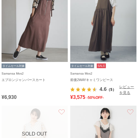
タイムセール対象
タイムセール対象
SALE
Samansa Mos2
Samansa Mos2
エプロンジャンパースカート
前後2WAYキャミワンピース
レビュー
4.6
（5）
を見る
¥6,930
¥3,575
-50%OFF-
お気に入り
SOLD OUT