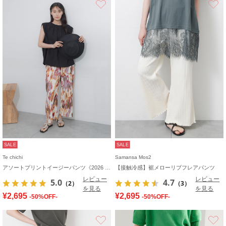
SALE
SALE
Te chichi
Samansa Mos2
アソートプリントイージーパンツ《2026 SUMMER LOOK item》
【接触冷感】裾メローリブフレアパンツ
レビュー
レビュー
5.0
4.7
（2）
（3）
を見る
を見る
¥2,695
¥2,695
-50%OFF-
-50%OFF-
お気に入り