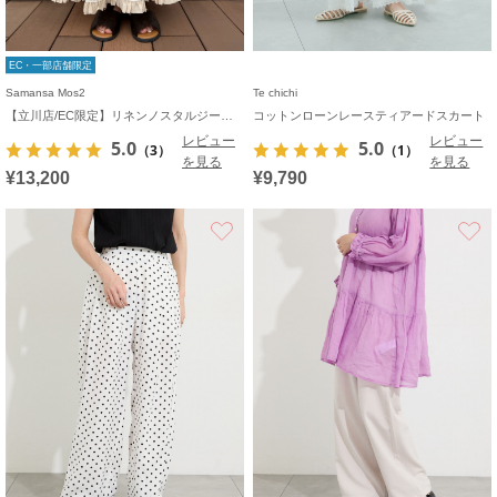
EC・一部店舗限定
Samansa Mos2
Te chichi
【立川店/EC限定】リネンノスタルジータックフリルスカート
コットンローンレースティアードスカート
レビュー
レビュー
5.0
5.0
（3）
（1）
を見る
を見る
¥13,200
¥9,790
お気に入り