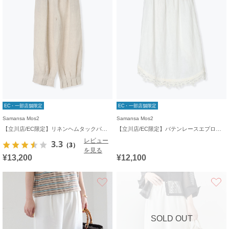
EC・一部店舗限定
EC・一部店舗限定
Samansa Mos2
Samansa Mos2
【立川店/EC限定】リネンヘムタックパンツ
【立川店/EC限定】バテンレースエプロンスカート
レビュー
3.3
（3）
を見る
¥13,200
¥12,100
お気に入り
SOLD OUT