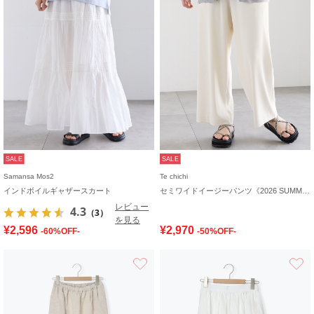
SALE
SALE
Samansa Mos2
Te chichi
インドボイルギャザースカート
セミワイドイージーパンツ《2026 SUMMER LOOK item》
レビュー
4.3
（3）
を見る
¥2,596
¥2,970
-60%OFF-
-50%OFF-
お気に入り