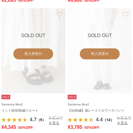
¥2,695
¥8,800
-50%OFF-
-50%OFF-
お気に入り
SOLD OUT
SOLD OUT
再入荷受付
再入荷受付
SALE
SALE
Samansa Mos2
Samansa Mos2
インド綿3D刺繍スカート
【SA刺繍】裾レースドロワーズパンツ
レビュー
レビュー
4.7
4.4
（9）
（14）
を見る
を見る
¥4,345
¥3,795
-50%OFF-
-50%OFF-