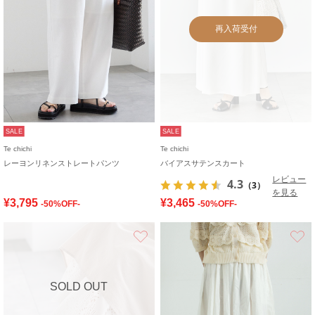
再入荷受付
SALE
SALE
Te chichi
Te chichi
レーヨンリネンストレートパンツ
バイアスサテンスカート
レビュー
4.3
（3）
を見る
¥3,795
¥3,465
-50%OFF-
-50%OFF-
お気に入り
SOLD OUT