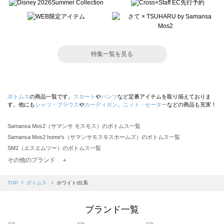
特集一覧を見る
ボトムス
の商品一覧です。
スカート
や
パンツ
など定番アイテムを取り揃えておりま
す。他にも
シャツ・ブラウス
や
カーディガン
、
ニット・セーター
などの商品も充実！
Samansa Mos2（サマンサ モスモス）のボトムス一覧
Samansa Mos2 home's（サマンサモスモスホームズ）のボトムス一覧
SM2（エスエムツー）のボトムス一覧
TSUHARU by Samansa Mos2（ツハルバイサマンサモスモス）のボトムス一覧
その他のブランド ＋
sm2rhythm（サマンサモスモス リズム）のボトムス一覧
Samansa Mos2 blue（サマンサモスモス ブルー）のボトムス一覧
TOP
ボトムス
ホワイト/白系
Samansa Mos2 Lagom（サマンサモスモス ラーゴム）のボトムス一覧
ehka sopo（エヘカソポ）のボトムス一覧
ブランド一覧
sō4ū（ソウフォーユー）のボトムス一覧