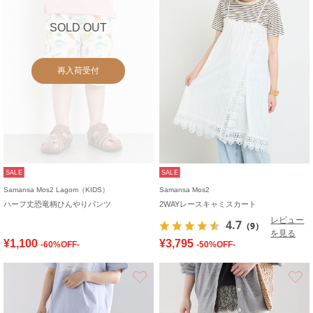
SOLD OUT
再入荷受付
SALE
SALE
Samansa Mos2 Lagom（KIDS）
Samansa Mos2
ハーフ丈恐竜柄ひんやりパンツ
2WAYレースキャミスカート
レビュー
4.7
（9）
を見る
¥1,100
¥3,795
-60%OFF-
-50%OFF-
お気に入り