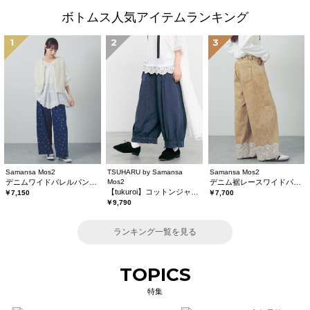
ボトムス人気アイテムランキング
1
2
3
Samansa Mos2
TSUHARU by Samansa
Samansa Mos2
デニムワイドバレルパンツ〈WEB限定SS・XLサイズ〉
Mos2
デニム裾レースワイドパンツ
【tukuroi】コットンジャカード製品染め裾フリルパンツ《WEB限定》
￥7,150
￥7,700
￥9,790
ランキング一覧を見る
TOPICS
特集