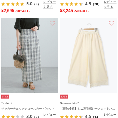
レビュー
レビュー
5.0
4.5
（3）
（28）
を見る
を見る
¥2,695
¥3,245
-50%OFF-
-50%OFF-
お気に入り
SALE
SALE
Te chichi
Samansa Mos2
サッカーチェックナロースカート(セットアップ可)
【接触冷感】ミニ裏毛裾レースカットパンツ
レビュー
レビュー
3.0
4.5
（2）
（13）