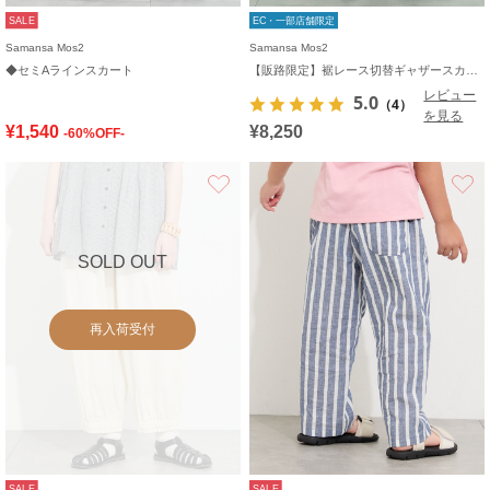
SALE
EC・一部店舗限定
Samansa Mos2
Samansa Mos2
◆セミAラインスカート
【販路限定】裾レース切替ギャザースカート
レビュー
5.0
（4）
を見る
¥1,540
¥8,250
-60%OFF-
お気に入り
SOLD OUT
再入荷受付
SALE
SALE