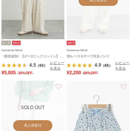
再入荷受付
再入荷
SALE
SALE
Samansa Mos2
Samansa Mos2
《新色追加》【オーガニックコットン】デニムバレルパンツ
3Dレースモチーフ付きパンツ
レビュー
レビュー
4.5
4.9
（63）
（65）
を見る
を見る
¥5,005
¥2,200
-30%OFF-
-68%OFF-
お気に入り
SOLD OUT
再入荷受付