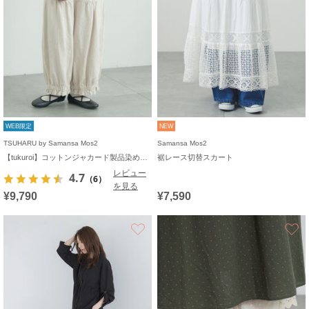
WEB限定
NEW
TSUHARU by Samansa Mos2
Samansa Mos2
【tukuroi】コットンジャカード製品染め裾フリルパンツ《WEB限定》
裾レース切替スカート
レビュー
4.7
（6）
を見る
¥9,790
¥7,590
お気に入り