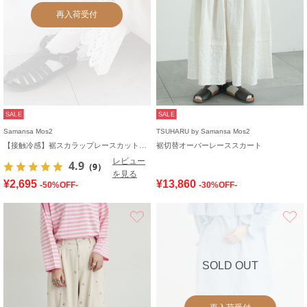
再入荷受付
SALE
SALE
Samansa Mos2
TSUHARU by Samansa Mos2
【接触冷感】裾スカラップレースカットペチパンツ
裾切替オーバーレーススカート
レビュー
4.9
（9）
を見る
¥2,695
¥13,860
-50%OFF-
-30%OFF-
お気に入り
SOLD OUT