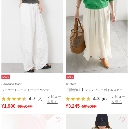
SALE
SALE
Samansa Mos2
Te chichi
ジャカードレースイージーパンツ
【新色追加】シャンブレーボイルスカート(セットアップ可)《2026 SUMMER LOOK item》
レビュー
レビュー
4.7
4.3
（7）
（6）
を見る
を見る
¥1,980
¥3,245
-69%OFF-
-50%OFF-
お気に入り