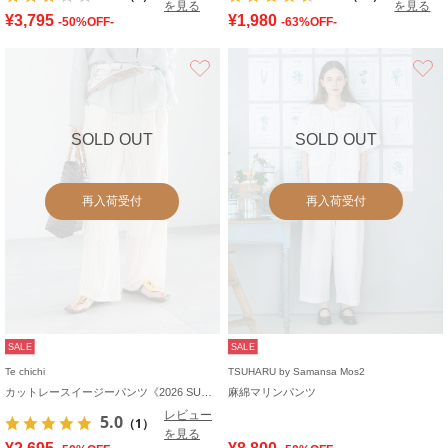
を見る
を見る
¥3,795
¥1,980
-50%OFF-
-63%OFF-
お気に入り
SOLD OUT
SOLD OUT
再入荷受付
再入荷受付
SALE
SALE
Te chichi
TSUHARU by Samansa Mos2
カットレースイージーパンツ《2026 SUMMER LOOK item》
麻綿マリンパンツ
レビュー
5.0
（1）
を見る