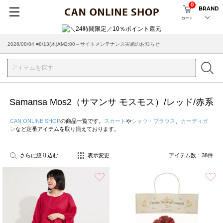
0
BRAND
カート
2026/03/18 ■店舗受け取りサービスのご案内
Samansa Mos2（サマンサ モスモス）/レッド/赤系
CAN ONLINE SHOP
の商品一覧です。
スカート
や
シャツ・ブラウス
、
カーディガ
ン
など定番アイテムを取り揃えております。
さらに絞り込む
表示変更
アイテム数：
38
件
お気に入り