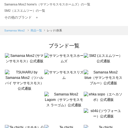
Samansa Mos2 home's（サマンサモスモスホームズ）の一覧
SM2（エスエムツー）の一覧
TSUHARU by Samansa Mos2（ツハルバイサマンサモスモス）の一覧
その他のブランド ＋
sm2rhythm（サマンサモスモス リズム）の一覧
Samansa Mos2 blue（サマンサモスモス ブルー）の一覧
Samansa Mos2
商品一覧
レッド/赤系
Samansa Mos2 Lagom（サマンサモスモス ラーゴム）の一覧
ehka sopo（エヘカソポ）の一覧
ブランド一覧
sō4ū（ソウフォーユー）の一覧
Te chichi（テチチ）の一覧
Te chichi CLASSIC（テチチ クラシック）の一覧
Te chichi TERRASSE（テチチ テラス）の一覧
Lugnoncure（ルノンキュール）の一覧
BETTY'S BLUE（べティーズブルー）の一覧
Wpc.（ワールドパーティー）の一覧