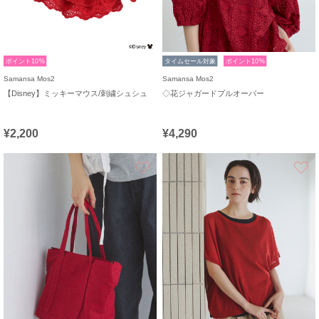
ポイント10%
タイムセール対象
ポイント10%
Samansa Mos2
Samansa Mos2
【Disney】ミッキーマウス/刺繍シュシュ
◇花ジャガードプルオーバー
¥2,200
¥4,290
お気に入り