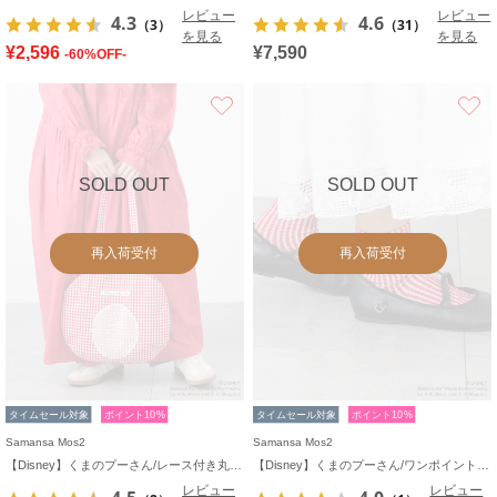
レビュー
レビュー
4.3
4.6
（3）
（31）
を見る
を見る
¥2,596
¥7,590
-60%OFF-
お気に入り
SOLD OUT
SOLD OUT
再入荷受付
再入荷受付
タイムセール対象
ポイント10%
タイムセール対象
ポイント10%
Samansa Mos2
Samansa Mos2
【Disney】くまのプーさん/レース付き丸バッグ
【Disney】くまのプーさん/ワンポイント刺繍ソックス
レビュー
レビュー