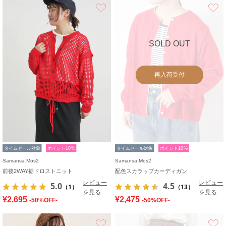
お気に入り
SOLD OUT
再入荷受付
タイムセール対象
ポイント10%
タイムセール対象
ポイント10%
Samansa Mos2
Samansa Mos2
前後2WAY裾ドロストニット
配色スカラップカーディガン
レビュー
レビュー
5.0
4.5
（1）
（13）
を見る
を見る
¥2,695
¥2,475
-50%OFF-
-50%OFF-
お気に入り