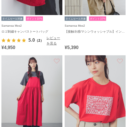
タイムセール対象
ポイント10%
タイムセール対象
ポイント10%
Samansa Mos2
Samansa Mos2
ロゴ刺繍キャンバストートバッグ
【接触冷感/マシンウォッシャブル】インナーセット半袖ニット
レビュー
5.0
（2）
を見る
¥4,950
¥5,390
お気に入り