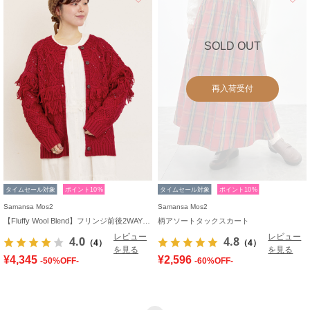
SOLD OUT
再入荷受付
タイムセール対象
ポイント10%
タイムセール対象
ポイント10%
Samansa Mos2
Samansa Mos2
【Fluffy Wool Blend】フリンジ前後2WAYニット
柄アソートタックスカート
レビュー
レビュー
4.0
4.8
（4）
（4）
を見る
を見る
¥4,345
¥2,596
-50%OFF-
-60%OFF-