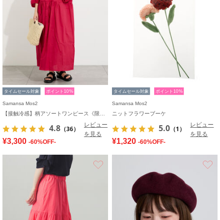
タイムセール対象
ポイント10%
タイムセール対象
ポイント10%
Samansa Mos2
Samansa Mos2
【接触冷感】柄アソートワンピース《限定カラーあり》
ニットフラワーブーケ
レビュー
レビュー
4.8
5.0
（36）
（1）
を見る
を見る
¥3,300
¥1,320
-60%OFF-
-60%OFF-
お気に入り