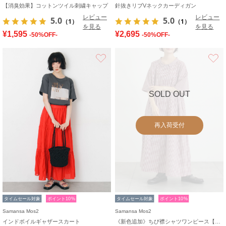
【消臭効果】コットンツイル刺繍キャップ
針抜きリブVネックカーディガン
レビュー
レビュー
5.0
5.0
（1）
（1）
を見る
を見る
¥1,595
¥2,695
-50%OFF-
-50%OFF-
お気に入り
SOLD OUT
再入荷受付
タイムセール対象
ポイント10%
タイムセール対象
ポイント10%
Samansa Mos2
Samansa Mos2
インドボイルギャザースカート
《新色追加》ちび襟シャツワンピース【WEB限定】