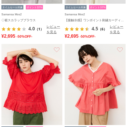
タイムセール対象
ポイント10%
タイムセール対象
ポイント10%
Samansa Mos2
Samansa Mos2
◇裾スカラップブラウス
【接触冷感】ワンポイント刺繍カーディガン
レビュー
レビュー
4.0
4.5
（1）
（6）
を見る
を見る
¥2,695
¥2,695
-50%OFF-
-50%OFF-
お気に入り