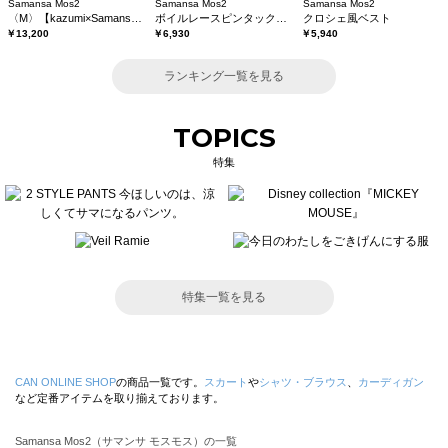
Samansa Mos2
Samansa Mos2
Samansa Mos2
〈M〉【kazumi×Samansa Mos2】キャミワンピース《WEB限定カラーあり》
ボイルレースピンタックブラウス
クロシェ風ベスト
￥13,200
￥6,930
￥5,940
ランキング一覧を見る
TOPICS
特集
特集一覧を見る
CAN ONLINE SHOP
の商品一覧です。
スカート
や
シャツ・ブラウス
、
カーディガン
など定番アイテムを取り揃えております。
Samansa Mos2（サマンサ モスモス）の一覧