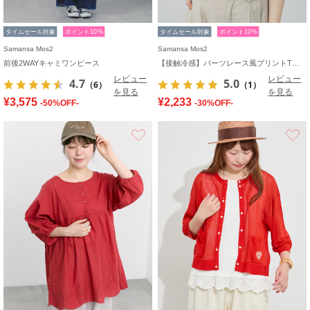
タイムセール対象
ポイント10%
タイムセール対象
ポイント10%
Samansa Mos2
Samansa Mos2
前後2WAYキャミワンピース
【接触冷感】パーツレース風プリントTシャツ
レビュー
レビュー
4.7
5.0
（6）
（1）
を見る
を見る
¥3,575
¥2,233
-50%OFF-
-30%OFF-
お気に入り