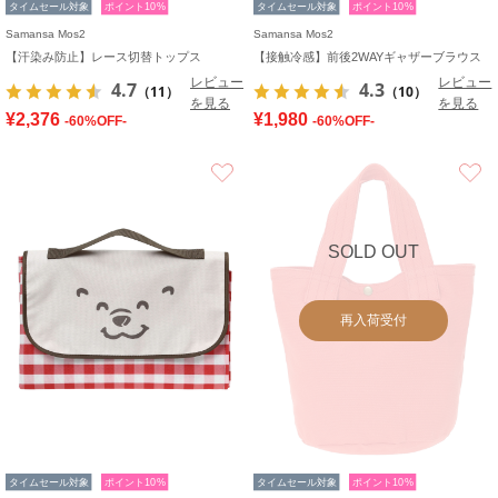
タイムセール対象
ポイント10%
タイムセール対象
ポイント10%
Samansa Mos2
Samansa Mos2
【汗染み防止】レース切替トップス
【接触冷感】前後2WAYギャザーブラウス
レビュー
レビュー
4.7
4.3
（11）
（10）
を見る
を見る
¥2,376
¥1,980
-60%OFF-
-60%OFF-
お気に入り
SOLD OUT
再入荷受付
タイムセール対象
ポイント10%
タイムセール対象
ポイント10%