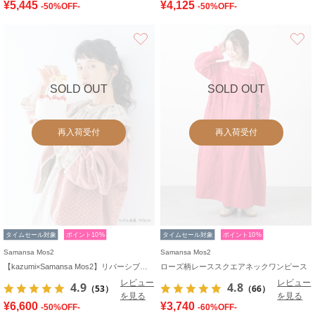
¥5,445
¥4,125
-50%OFF-
-50%OFF-
お気に入り
SOLD OUT
SOLD OUT
再入荷受付
再入荷受付
タイムセール対象
ポイント10%
タイムセール対象
ポイント10%
Samansa Mos2
Samansa Mos2
【kazumi×Samansa Mos2】リバーシブルジャケット
ローズ柄レーススクエアネックワンピース
レビュー
レビュー
4.9
4.8
（53）
（66）
を見る
を見る
¥6,600
¥3,740
-50%OFF-
-60%OFF-