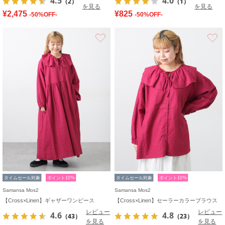
4.5
4.0
（2）
（1）
を見る
を見る
¥2,475
¥825
-50%OFF-
-50%OFF-
お気に入り
タイムセール対象
ポイント10%
タイムセール対象
ポイント10%
Samansa Mos2
Samansa Mos2
【Cross×Linen】ギャザーワンピース
【Cross×Linen】セーラーカラーブラウス
レビュー
レビュー
4.6
4.8
（43）
（23）
を見る
を見る