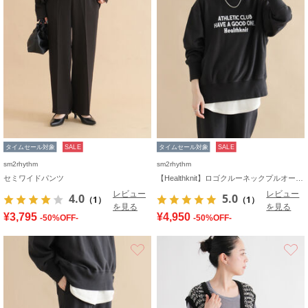
タイムセール対象
SALE
タイムセール対象
SALE
sm2rhythm
sm2rhythm
セミワイドパンツ
【Healthknit】ロゴクルーネックプルオーバー
レビュー
レビュー
4.0
5.0
（1）
（1）
を見る
を見る
¥3,795
¥4,950
-50%OFF-
-50%OFF-
お気に入り