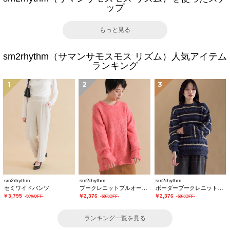
ップ
もっと見る
sm2rhythm（サマンサモスモス リズム）人気アイテム
ランキング
1
2
3
sm2rhythm
sm2rhythm
sm2rhythm
セミワイドパンツ
ブークレニットプルオーバー
ボーダーブークレニットプルオーバー
￥3,795
￥2,376
￥2,376
-50%OFF-
-60%OFF-
-60%OFF-
ランキング一覧を見る