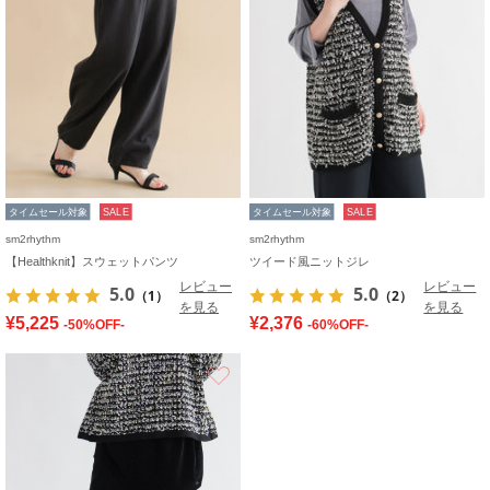
タイムセール対象
SALE
タイムセール対象
SALE
sm2rhythm
sm2rhythm
【Healthknit】スウェットパンツ
ツイード風ニットジレ
レビュー
レビュー
5.0
5.0
（1）
（2）
を見る
を見る
¥5,225
¥2,376
-50%OFF-
-60%OFF-
お気に入り