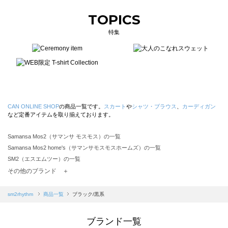
TOPICS
特集
CAN ONLINE SHOP
の商品一覧です。
スカート
や
シャツ・ブラウス
、
カーディガン
など定番アイテムを取り揃えております。
Samansa Mos2（サマンサ モスモス）の一覧
Samansa Mos2 home's（サマンサモスモスホームズ）の一覧
SM2（エスエムツー）の一覧
TSUHARU by Samansa Mos2（ツハルバイサマンサモスモス）の一覧
その他のブランド ＋
sm2rhythm（サマンサモスモス リズム）の一覧
Samansa Mos2 blue（サマンサモスモス ブルー）の一覧
sm2rhythm
商品一覧
ブラック/黒系
Samansa Mos2 Lagom（サマンサモスモス ラーゴム）の一覧
ehka sopo（エヘカソポ）の一覧
ブランド一覧
sō4ū（ソウフォーユー）の一覧