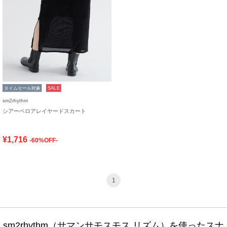
タイムセール対象
SALE
sm2rhythm
シアーベロアレイヤードスカート
¥1,716
-60%OFF-
1
sm2rhythm（サマンサモスモス リズム）を使ったスナ