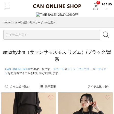
0
BRAND
カート
2026/03/18 ■店舗受け取りサービスのご案内
sm2rhythm（サマンサモスモス リズム）/ブラック/黒
系
CAN ONLINE SHOP
の商品一覧です。
スカート
や
シャツ・ブラウス
、
カーディガ
ン
など定番アイテムを取り揃えております。
さらに絞り込む
表示変更
アイテム数：
5
件
お気に入り