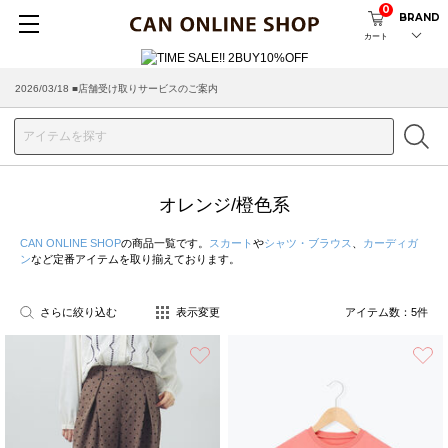
0
BRAND
カート
2026/08/04 ■8/13(木)AM2:00～サイトメンテナンス実施のお知らせ
2026/03/18 ■店舗受け取りサービスのご案内
オレンジ/橙色系
CAN ONLINE SHOP
の商品一覧です。
スカート
や
シャツ・ブラウス
、
カーディガ
ン
など定番アイテムを取り揃えております。
さらに絞り込む
表示変更
アイテム数：
5
件
お気に入り