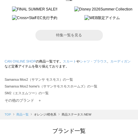
特集一覧を見る
CAN ONLINE SHOP
の商品一覧です。
スカート
や
シャツ・ブラウス
、
カーディガン
など定番アイテムを取り揃えております。
Samansa Mos2（サマンサ モスモス）の一覧
Samansa Mos2 home's（サマンサモスモスホームズ）の一覧
SM2（エスエムツー）の一覧
TSUHARU by Samansa Mos2（ツハルバイサマンサモスモス）の一覧
その他のブランド ＋
sm2rhythm（サマンサモスモス リズム）の一覧
Samansa Mos2 blue（サマンサモスモス ブルー）の一覧
TOP
商品一覧
オレンジ/橙色系
商品ステータス:NEW
Samansa Mos2 Lagom（サマンサモスモス ラーゴム）の一覧
ehka sopo（エヘカソポ）の一覧
ブランド一覧
sō4ū（ソウフォーユー）の一覧