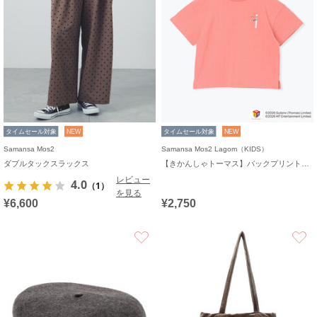
タイムセール対象
NEW
タイムセール対象
NEW
Samansa Mos2
Samansa Mos2 Lagom（KIDS）
ダブルタックスラックス
【きかんしゃトーマス】バックプリントTシャツ
レビュー
4.0
（1）
を見る
¥6,600
¥2,750
お気に入り