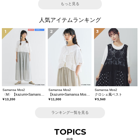
もっと見る
人気アイテムランキング
1
2
3
Samansa Mos2
Samansa Mos2
Samansa Mos2
〈M〉【kazumi×Samansa Mos2】キャミワンピース《WEB限定カラーあり》
【kazumi×Samansa Mos2】レースフリルブラウス
クロシェ風ベスト
￥13,200
￥11,000
￥5,940
ランキング一覧を見る
TOPICS
特集