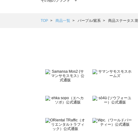
その他のブランド ＋
sm2rhythm（サマンサモスモス リズム）の一覧
Samansa Mos2 blue（サマンサモスモス ブルー）の一覧
Samansa Mos2 Lagom（サマンサモスモス ラーゴム）の
TOP
商品一覧
パープル/紫系
商品ステータス:
ehka sopo（エヘカソポ）の一覧
sō4ū（ソウフォーユー）の一覧
Te chichi（テチチ）の一覧
Te chichi CLASSIC（テチチ クラシック）の一覧
Te chichi TERRASSE（テチチ テラス）の一覧
Lugnoncure（ルノンキュール）の一覧
BETTY'S BLUE（べティーズブルー）の一覧
Wpc.（ワールドパーティー）の一覧