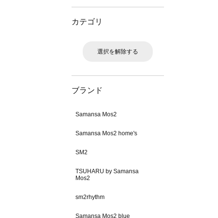
カテゴリ
選択を解除する
ブランド
Samansa Mos2
Samansa Mos2 home's
SM2
TSUHARU by Samansa
Mos2
sm2rhythm
Samansa Mos2 blue