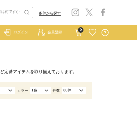
条件から探す
0
ログイン
会員登録
ど定番アイテムを取り揃えております。
1色
80件
カラー
件数