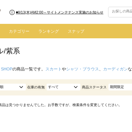
■8/13(木)AM2:00～サイトメンテナンス実施のお知らせ
カテゴリー
ランキング
スナップ
ル/紫系
 SHOP
の商品一覧です。
スカート
や
シャツ・ブラウス
、
カーディガン
な
順
すべて
期間限定
在庫の有無
商品ステータス
商品は見つかりませんでした。お手数ですが、検索条件を変更してください。