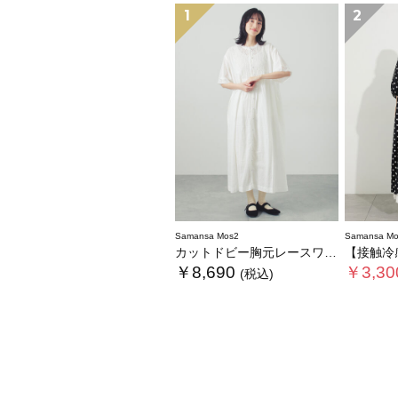
1
2
Samansa Mos2
Samansa Mo
カットドビー胸元レースワンピース
【接触冷感】柄ア
￥8,690
￥3,30
(税込)