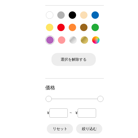
選択を解除する
価格
¥
~
¥
リセット
絞り込む