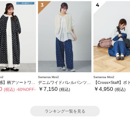
3
4
s2
Samansa Mos2
Samansa Mos2
ソートワンピース《限定カラーあり》
デニムワイドバレルパンツ〈WEB限定SS・XLサイズ〉
【Cross×Staff】ボトルポケ付/ハーフムー
0
￥7,150
￥4,950
(税込)
-60%OFF-
(税込)
(税込)
ランキング一覧を見る