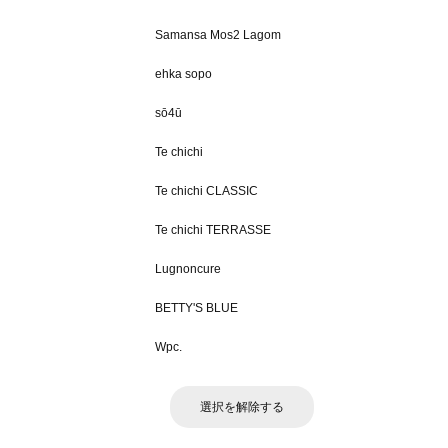
Samansa Mos2 Lagom
ehka sopo
sō4ū
Te chichi
Te chichi CLASSIC
Te chichi TERRASSE
Lugnoncure
BETTY'S BLUE
Wpc.
選択を解除する