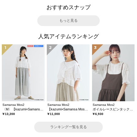
おすすめスナップ
もっと見る
人気アイテムランキング
1
2
3
Samansa Mos2
Samansa Mos2
Samansa Mos2
〈M〉【kazumi×Samansa Mos2】キャミワンピース《WEB限定カラーあり》
【kazumi×Samansa Mos2】レースフリルブラウス
ボイルレースピンタックブラウス
￥13,200
￥11,000
￥6,930
ランキング一覧を見る