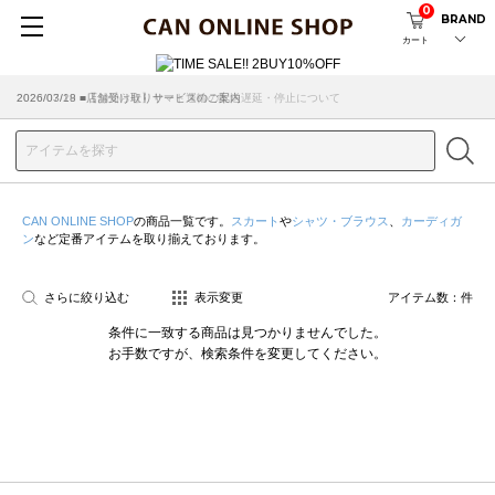
0
BRAND
カート
2026/07/29 ■【お知らせ】ヤマト運輸の配送遅延・停止について
2026/03/18 ■店舗受け取りサービスのご案内
CAN ONLINE SHOP
の商品一覧です。
スカート
や
シャツ・ブラウス
、
カーディガ
ン
など定番アイテムを取り揃えております。
さらに絞り込む
表示変更
アイテム数：
件
条件に一致する商品は見つかりませんでした。
お手数ですが、検索条件を変更してください。