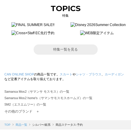
TOPICS
特集
特集一覧を見る
CAN ONLINE SHOP
の商品一覧です。
スカート
や
シャツ・ブラウス
、
カーディガン
など定番アイテムを取り揃えております。
Samansa Mos2（サマンサ モスモス）の一覧
Samansa Mos2 home's（サマンサモスモスホームズ）の一覧
SM2（エスエムツー）の一覧
TSUHARU by Samansa Mos2（ツハルバイサマンサモスモス）の一覧
その他のブランド ＋
sm2rhythm（サマンサモスモス リズム）の一覧
Samansa Mos2 blue（サマンサモスモス ブルー）の一覧
TOP
商品一覧
シルバー/銀系
商品ステータス:予約
Samansa Mos2 Lagom（サマンサモスモス ラーゴム）の一覧