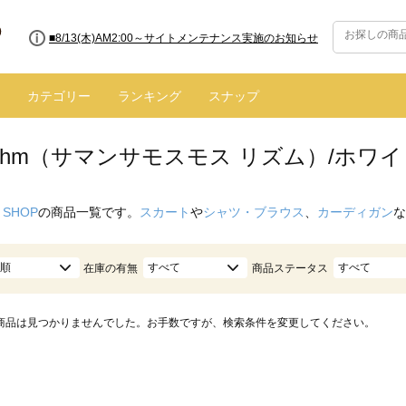
■8/13(木)AM2:00～サイトメンテナンス実施のお知らせ
カテゴリー
ランキング
スナップ
hythm（サマンサモスモス リズム）/ホワイ
 SHOP
の商品一覧です。
スカート
や
シャツ・ブラウス
、
カーディガン
な
順
すべて
すべて
在庫の有無
商品ステータス
商品は見つかりませんでした。お手数ですが、検索条件を変更してください。