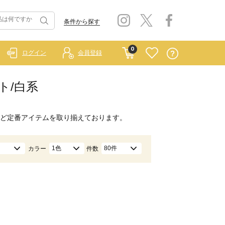
条件から探す
0
ログイン
会員登録
ト/白系
ど定番アイテムを取り揃えております。
1色
80件
カラー
件数