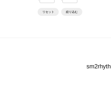
リセット
絞り込む
sm2r