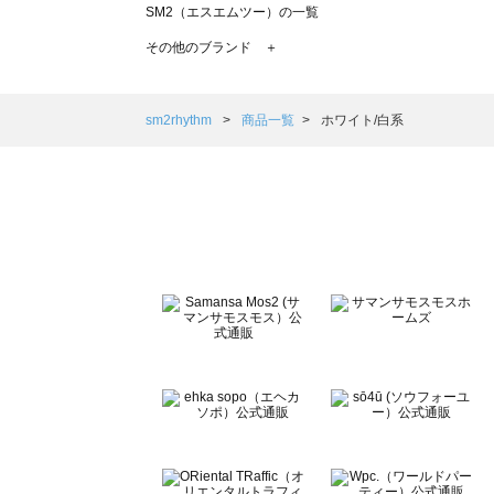
SM2（エスエムツー）の一覧
TSUHARU by Samansa Mos2（ツハルバイサマンサモ
その他のブランド ＋
sm2rhythm（サマンサモスモス リズム）の一覧
Samansa Mos2 blue（サマンサモスモス ブルー）の一覧
Samansa Mos2 Lagom（サマンサモスモス ラーゴム）の
sm2rhythm
商品一覧
ホワイト/白系
ehka sopo（エヘカソポ）の一覧
sō4ū（ソウフォーユー）の一覧
Te chichi（テチチ）の一覧
Te chichi CLASSIC（テチチ クラシック）の一覧
Te chichi TERRASSE（テチチ テラス）の一覧
Lugnoncure（ルノンキュール）の一覧
BETTY'S BLUE（べティーズブルー）の一覧
Wpc.（ワールドパーティー）の一覧