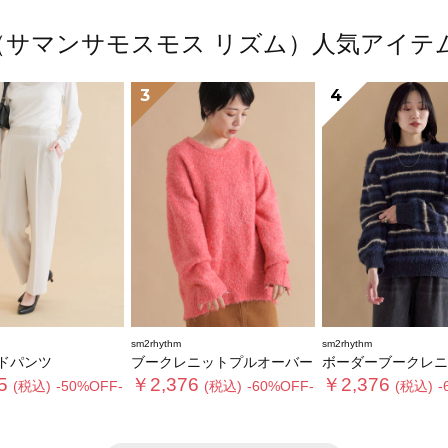
thm（サマンサモスモス リズム）人気アイ
3
4
sm2rhythm
sm2rhythm
ドパンツ
ブークレニットプルオーバー
ボーダーブークレニットプ
5
￥2,376
￥2,376
(税込)
-50%OFF-
(税込)
-60%OFF-
(税込)
-