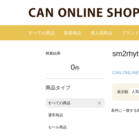
すべての商品
新着商品
再入荷商品
ブランド
sm2r
検索結果
0
件
CAN ONLINE
商品タイプ
人気
表示順
すべての商品
条件に一致する
通常商品
セール商品