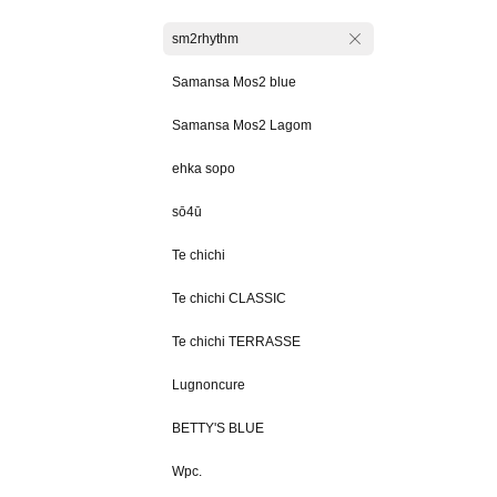
sm2rhythm
Samansa Mos2 blue
Samansa Mos2 Lagom
ehka sopo
sō4ū
Te chichi
Te chichi CLASSIC
Te chichi TERRASSE
Lugnoncure
BETTY'S BLUE
Wpc.