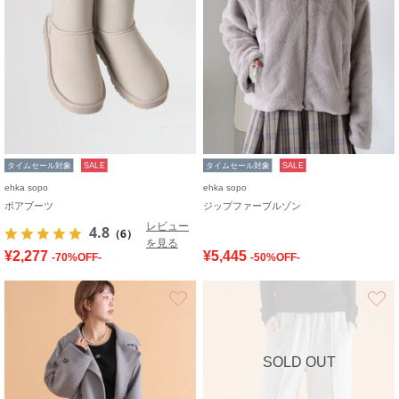
タイムセール対象
SALE
タイムセール対象
SALE
ehka sopo
ehka sopo
ボアブーツ
ジップファーブルゾン
レビュー
4.8
（6）
を見る
¥2,277
¥5,445
-70%OFF-
-50%OFF-
お気に入り
SOLD OUT