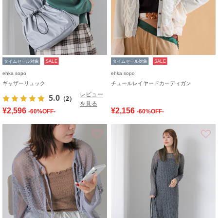
タイムセール対象
SALE
タイムセール対象
SALE
ehka sopo
ehka sopo
ギャザーリュック
チュールレイヤードカーディガン
レビュー
5.0
（2）
を見る
¥2,596
¥2,156
-60%OFF-
-60%OFF-
お気に入り