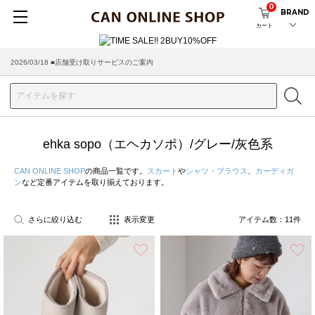
0
BRAND
カート
2026/03/18 ■店舗受け取りサービスのご案内
ehka sopo（エヘカソポ）/グレー/灰色系
CAN ONLINE SHOP
の商品一覧です。
スカート
や
シャツ・ブラウス
、
カーディガ
ン
など定番アイテムを取り揃えております。
さらに絞り込む
表示変更
アイテム数：
11
件
お気に入り