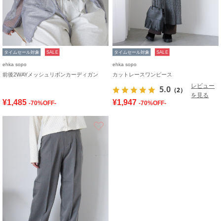
タイムセール対象
SALE
タイムセール対象
SALE
ehka sopo
ehka sopo
前後2WAYメッシュリボンカーディガン
カットレースワンピース
レビュー
5.0
（2）
を見る
¥1,485
¥1,947
-70%OFF-
-70%OFF-
お気に入り