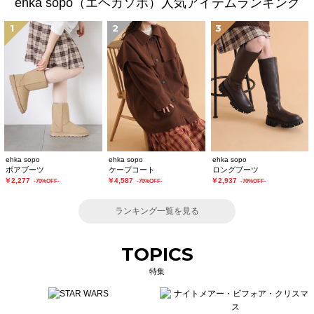
ehka sopo（エヘカソポ）人気アイテムランキング
1
2
3
ehka sopo
ehka sopo
ehka sopo
ボアブーツ
ケープコート
ロングブーツ
￥2,277
￥4,587
￥2,937
-70%OFF-
-70%OFF-
-70%OFF-
ランキング一覧を見る
TOPICS
特集