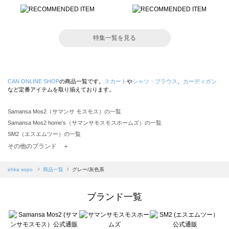
特集一覧を見る
CAN ONLINE SHOP
の商品一覧です。
スカート
や
シャツ・ブラウス
、
カーディガン
など定番アイテムを取り揃えております。
Samansa Mos2（サマンサ モスモス）の一覧
Samansa Mos2 home's（サマンサモスモスホームズ）の一覧
SM2（エスエムツー）の一覧
TSUHARU by Samansa Mos2（ツハルバイサマンサモスモス）の一覧
その他のブランド ＋
sm2rhythm（サマンサモスモス リズム）の一覧
Samansa Mos2 blue（サマンサモスモス ブルー）の一覧
ehka sopo
商品一覧
グレー/灰色系
Samansa Mos2 Lagom（サマンサモスモス ラーゴム）の一覧
ehka sopo（エヘカソポ）の一覧
ブランド一覧
sō4ū（ソウフォーユー）の一覧
Te chichi（テチチ）の一覧
Te chichi CLASSIC（テチチ クラシック）の一覧