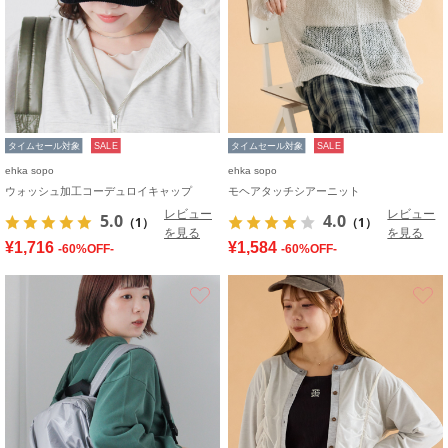
タイムセール対象
SALE
タイムセール対象
SALE
ehka sopo
ehka sopo
ウォッシュ加工コーデュロイキャップ
モヘアタッチシアーニット
レビュー
レビュー
5.0
4.0
（1）
（1）
を見る
を見る
¥1,716
¥1,584
-60%OFF-
-60%OFF-
お気に入り