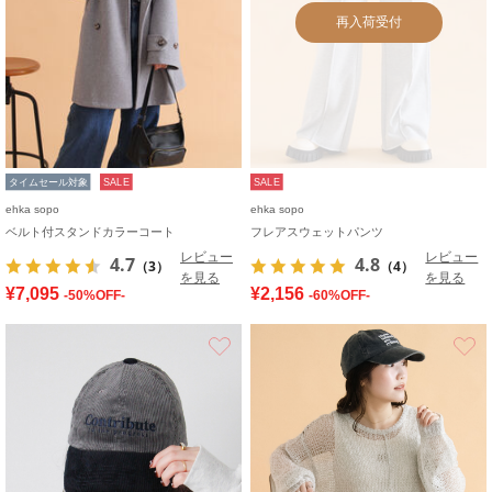
再入荷受付
タイムセール対象
SALE
SALE
ehka sopo
ehka sopo
ベルト付スタンドカラーコート
フレアスウェットパンツ
レビュー
レビュー
4.7
4.8
（3）
（4）
を見る
を見る
¥7,095
¥2,156
-50%OFF-
-60%OFF-
お気に入り