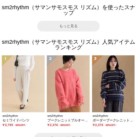
sm2rhythm（サマンサモスモス リズム）を使ったスナ
ップ
もっと見る
sm2rhythm（サマンサモスモス リズム）人気アイテム
ランキング
1
2
3
sm2rhythm
sm2rhythm
sm2rhythm
セミワイドパンツ
ブークレニットプルオーバー
ボーダーブークレニットプルオーバー
￥3,795
￥2,376
￥2,376
-50%OFF-
-60%OFF-
-60%OFF-