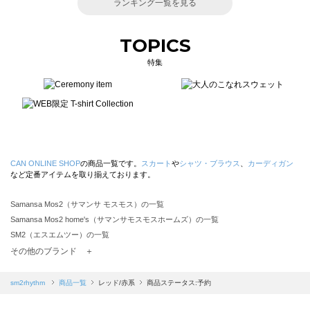
ランキング一覧を見る
TOPICS
特集
CAN ONLINE SHOP
の商品一覧です。
スカート
や
シャツ・ブラウス
、
カーディガン
など定番アイテムを取り揃えております。
Samansa Mos2（サマンサ モスモス）の一覧
Samansa Mos2 home's（サマンサモスモスホームズ）の一覧
SM2（エスエムツー）の一覧
TSUHARU by Samansa Mos2（ツハルバイサマンサモスモス）の一覧
その他のブランド ＋
sm2rhythm（サマンサモスモス リズム）の一覧
Samansa Mos2 blue（サマンサモスモス ブルー）の一覧
sm2rhythm
商品一覧
レッド/赤系
商品ステータス:予約
Samansa Mos2 Lagom（サマンサモスモス ラーゴム）の一覧