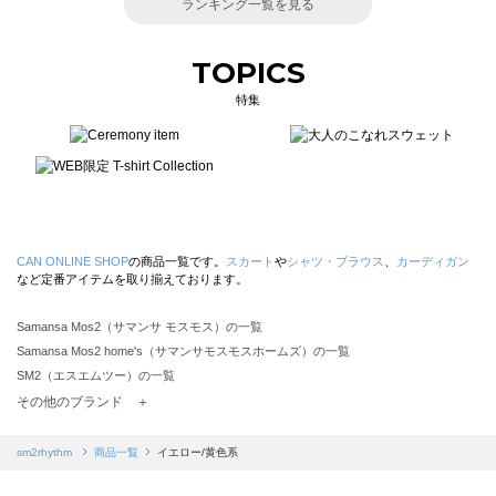
ランキング一覧を見る
TOPICS
特集
CAN ONLINE SHOP
の商品一覧です。
スカート
や
シャツ・ブラウス
、
カーディガン
など定番アイテムを取り揃えております。
Samansa Mos2（サマンサ モスモス）の一覧
Samansa Mos2 home's（サマンサモスモスホームズ）の一覧
SM2（エスエムツー）の一覧
TSUHARU by Samansa Mos2（ツハルバイサマンサモスモス）の一覧
その他のブランド ＋
sm2rhythm（サマンサモスモス リズム）の一覧
Samansa Mos2 blue（サマンサモスモス ブルー）の一覧
sm2rhythm
商品一覧
イエロー/黄色系
Samansa Mos2 Lagom（サマンサモスモス ラーゴム）の一覧