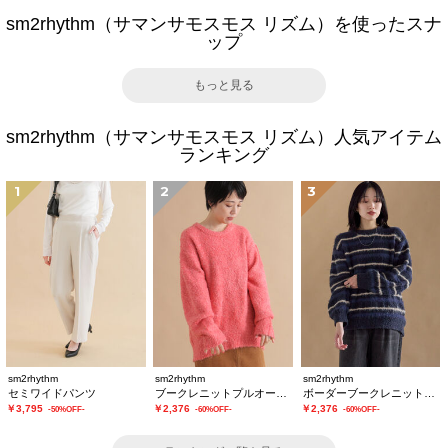
sm2rhythm（サマンサモスモス リズム）を使ったスナ
ップ
もっと見る
sm2rhythm（サマンサモスモス リズム）人気アイテム
ランキング
1
2
3
sm2rhythm
sm2rhythm
sm2rhythm
セミワイドパンツ
ブークレニットプルオーバー
ボーダーブークレニットプルオーバー
￥3,795
￥2,376
￥2,376
-50%OFF-
-60%OFF-
-60%OFF-