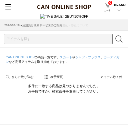
0
BRAND
カート
2026/07/29 ■【お知らせ】ヤマト運輸の配送遅延・停止について
2026/03/18 ■店舗受け取りサービスのご案内
CAN ONLINE SHOP
の商品一覧です。
スカート
や
シャツ・ブラウス
、
カーディガ
ン
など定番アイテムを取り揃えております。
さらに絞り込む
表示変更
アイテム数：
件
条件に一致する商品は見つかりませんでした。
お手数ですが、検索条件を変更してください。