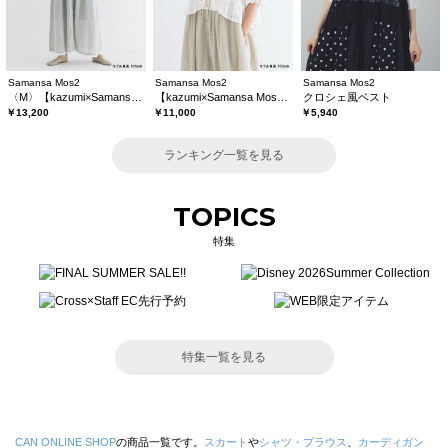
Samansa Mos2
Samansa Mos2
Samansa Mos2
〈M〉【kazumi×Samansa Mos2】キャミワンピース《WEB限定カラーあり》
【kazumi×Samansa Mos2】レースフリルブラウス
クロシェ風ベスト
￥13,200
￥11,000
￥5,940
ランキング一覧を見る
TOPICS
特集
特集一覧を見る
CAN ONLINE SHOP
の商品一覧です。
スカート
や
シャツ・ブラウス
、
カーディガン