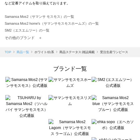
など定番アイテムを取り揃えております。
Samansa Mos2（サマンサ モスモス）の一覧
Samansa Mos2 home's（サマンサモスモスホームズ）の一覧
SM2（エスエムツー）の一覧
TSUHARU by Samansa Mos2（ツハルバイサマンサモスモス）の一覧
その他のブランド ＋
sm2rhythm（サマンサモスモス リズム）の一覧
Samansa Mos2 blue（サマンサモスモス ブルー）の一覧
TOP
商品一覧
ホワイト/白系
商品ステータス:雑誌掲載
受注生産ワンピース
Samansa Mos2 Lagom（サマンサモスモス ラーゴム）の一覧
ehka sopo（エヘカソポ）の一覧
ブランド一覧
sō4ū（ソウフォーユー）の一覧
Te chichi（テチチ）の一覧
Te chichi CLASSIC（テチチ クラシック）の一覧
Te chichi TERRASSE（テチチ テラス）の一覧
Lugnoncure（ルノンキュール）の一覧
BETTY'S BLUE（べティーズブルー）の一覧
Wpc.（ワールドパーティー）の一覧