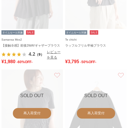
タイムセール対象
SALE
タイムセール対象
SALE
Samansa Mos2
Te chichi
【接触冷感】前後2WAYギャザーブラウス
ラッフルフリル半袖ブラウス
レビュー
4.2
（9）
を見る
¥1,980
¥3,795
-60%OFF-
-50%OFF-
お気に入り
SOLD OUT
SOLD OUT
再入荷受付
再入荷受付