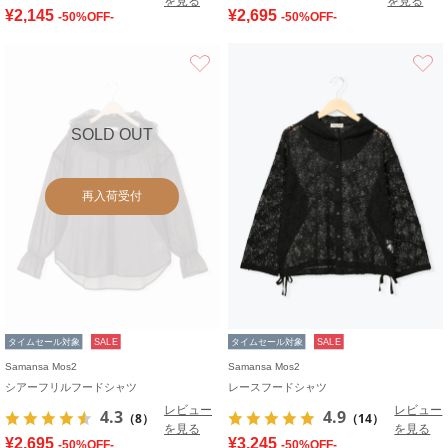
を見る
を見る
¥2,145
¥2,695
-50%OFF-
-50%OFF-
お気に入り
SOLD OUT
再入荷受付
タイムセール対象
SALE
タイムセール対象
SALE
Samansa Mos2
Samansa Mos2
シアーフリルフードシャツ
レースフードシャツ
レビュー
レビュー
4.3
4.9
（8）
（14）
を見る
を見る
¥2,695
¥3,245
-50%OFF-
-50%OFF-