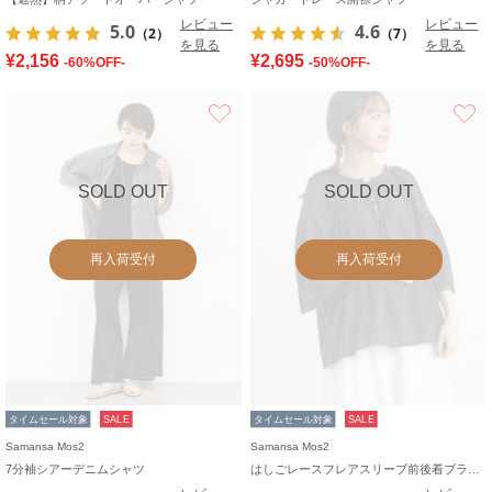
レビュー
レビュー
5.0
4.6
（2）
（7）
を見る
を見る
¥2,156
¥2,695
-60%OFF-
-50%OFF-
お気に入り
SOLD OUT
SOLD OUT
再入荷受付
再入荷受付
タイムセール対象
SALE
タイムセール対象
SALE
Samansa Mos2
Samansa Mos2
7分袖シアーデニムシャツ
はしごレースフレアスリーブ前後着ブラウス