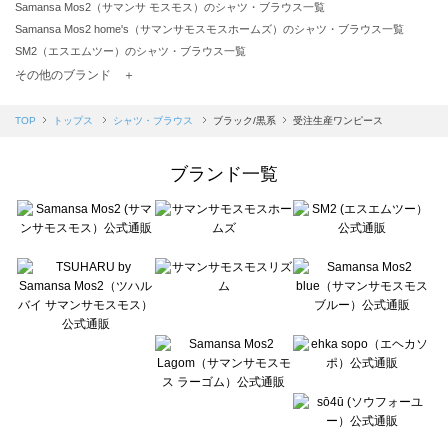
Samansa Mos2（サマンサ モスモス）のシャツ・ブラウス一覧
Samansa Mos2 home's（サマンサモスモスホームズ）のシャツ・ブラウス一覧
SM2（エスエムツー）のシャツ・ブラウス一覧
TSUHARU by Samansa Mos2（ツハルバイサマンサモスモス）のシャツ・ブラウス一覧
その他のブランド ＋
sm2rhythm（サマンサモスモス リズム）のシャツ・ブラウス一覧
Samansa Mos2 blue（サマンサモスモス ブルー）のシャツ・ブラウス一覧
TOP
トップス
シャツ・ブラウス
ブラック/黒系
受注生産ワンピース
Samansa Mos2 Lagom（サマンサモスモス ラーゴム）のシャツ・ブラウス一覧
ehka sopo（エヘカソポ）のシャツ・ブラウス一覧
ブランド一覧
sō4ū（ソウフォーユー）のシャツ・ブラウス一覧
Te chichi（テチチ）のシャツ・ブラウス一覧
Te chichi CLASSIC（テチチ クラシック）のシャツ・ブラウス一覧
Te chichi TERRASSE（テチチ テラス）のシャツ・ブラウス一覧
Lugnoncure（ルノンキュール）のシャツ・ブラウス一覧
BETTY'S BLUE（べティーズブルー）のシャツ・ブラウス一覧
Wpc.（ワールドパーティー）のシャツ・ブラウス一覧