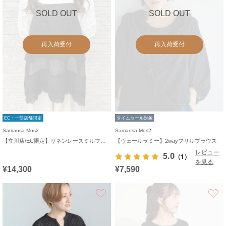
SOLD OUT
SOLD OUT
再入荷受付
再入荷受付
EC・一部店舗限定
タイムセール対象
Samansa Mos2
Samansa Mos2
【立川店/EC限定】リネンレースミルフィーユキャミブラウス
【ヴェールラミー】2wayフリルブラウス
レビュー
5.0
（1）
を見る
¥14,300
¥7,590
お気に入り