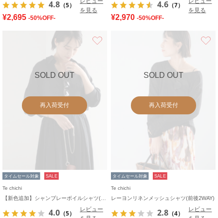
レビュー
レビュー
4.8
4.6
（5）
（7）
を見る
を見る
¥2,695
¥2,970
-50%OFF-
-50%OFF-
お気に入り
SOLD OUT
SOLD OUT
再入荷受付
再入荷受付
タイムセール対象
SALE
タイムセール対象
SALE
Te chichi
Te chichi
【新色追加】シャンブレーボイルシャツ(セットアップ可)《2026 SUMMER LOOK item》
レーヨンリネンメッシュシャツ(前後2WAY)
レビュー
レビュー
4.0
2.8
（5）
（4）