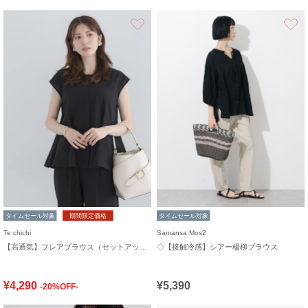
お気に入り
タイムセール対象
期間限定価格
タイムセール対象
Te chichi
Samansa Mos2
【高通気】フレアブラウス（セットアップ可）
◇【接触冷感】シアー楊柳ブラウス
¥4,290
¥5,390
-20%OFF-