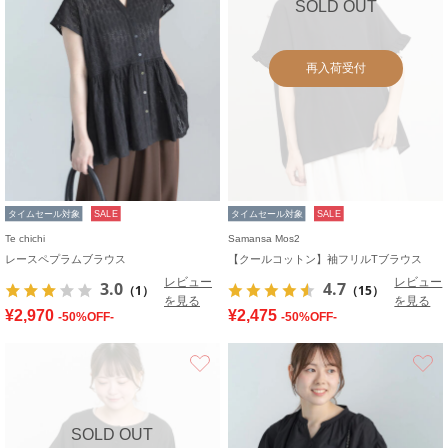
SOLD OUT
再入荷受付
タイムセール対象
SALE
タイムセール対象
SALE
Te chichi
Samansa Mos2
レースペプラムブラウス
【クールコットン】袖フリルTブラウス
レビュー
レビュー
3.0
4.7
（1）
（15）
を見る
を見る
¥2,970
¥2,475
-50%OFF-
-50%OFF-
お気に入り
SOLD OUT