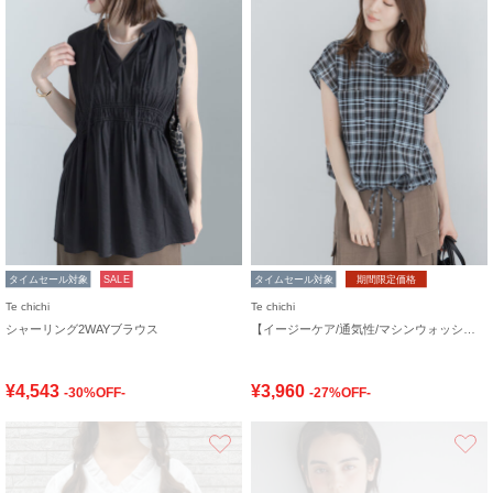
タイムセール対象
SALE
タイムセール対象
期間限定価格
Te chichi
Te chichi
シャーリング2WAYブラウス
【イージーケア/通気性/マシンウォッシャブル】チェックドロストシャツ
¥4,543
¥3,960
-30%OFF-
-27%OFF-
お気に入り