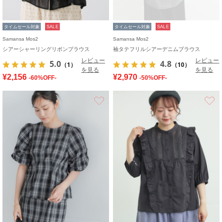
タイムセール対象
SALE
タイムセール対象
SALE
Samansa Mos2
Samansa Mos2
シアーシャーリングリボンブラウス
袖タテフリルシアーデニムブラウス
レビュー
レビュー
5.0
4.8
（1）
（10）
を見る
を見る
¥2,156
¥2,970
-60%OFF-
-50%OFF-
お気に入り