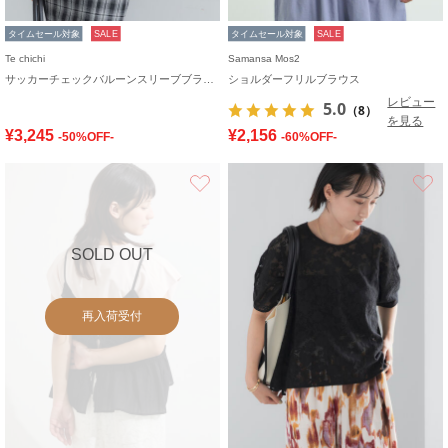
タイムセール対象
SALE
タイムセール対象
SALE
Te chichi
Samansa Mos2
サッカーチェックバルーンスリーブブラウス(セットアップ可)
ショルダーフリルブラウス
レビュー
5.0
（8）
を見る
¥3,245
¥2,156
-50%OFF-
-60%OFF-
お気に入り
SOLD OUT
再入荷受付