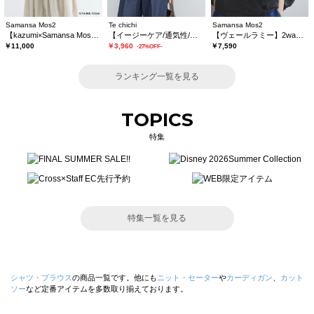
Samansa Mos2
Te chichi
Samansa Mos2
【kazumi×Samansa Mos2】レースフリルブラウス
【イージーケア/通気性/マシンウォッシャブル】チェックドロストシャツ
【ヴェールラミー】2wayフリルブラウス
￥11,000
￥3,960
￥7,590
-27%OFF-
ランキング一覧を見る
TOPICS
特集
特集一覧を見る
シャツ・ブラウス
の商品一覧です。他にも
ニット・セーター
や
カーディガン
、
カット
ソー
など定番アイテムを多数取り揃えております。