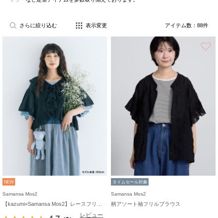
さらに絞り込む
表示変更
アイテム数：
88
件
NEW
タイムセール対象
Samansa Mos2
Samansa Mos2
【kazumi×Samansa Mos2】レースフリルブラウス
柄アソート袖フリルブラウス
レビュー