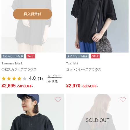
再入荷受付
タイムセール対象
SALE
タイムセール対象
SALE
Samansa Mos2
Te chichi
◇裾スカラップブラウス
コットンレースブラウス
レビュー
4.0
（1）
を見る
¥2,695
¥2,970
-50%OFF-
-50%OFF-
お気に入り
SOLD OUT