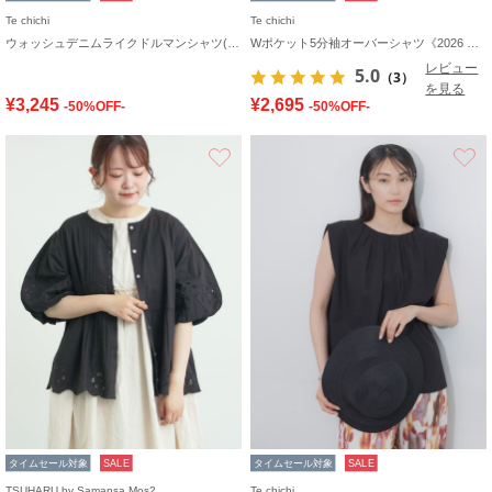
Te chichi
Te chichi
ウォッシュデニムライクドルマンシャツ(セットアップ可)
Wポケット5分袖オーバーシャツ《2026 SUMMER LOOK item》
レビュー
5.0
（3）
を見る
¥3,245
¥2,695
-50%OFF-
-50%OFF-
お気に入り
タイムセール対象
SALE
タイムセール対象
SALE
TSUHARU by Samansa Mos2
Te chichi