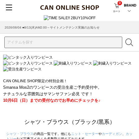
0
BRAND
カート
2026/08/04 ■8/13(木)AM2:00～サイトメンテナンス実施のお知らせ
2026/07/29 ■【お知らせ】ヤマト運輸の配送遅延・停止について
CAN ONLINE SHOP限定の特別企画！
Smansa Mos2のワンピースの受注生産ご予約受付中。
ナチュラルな雰囲気はサマンサファン必見 です！
10月6日（日）までの受付なのでお早めにチェックを♪
シャツ・ブラウス（ブラック/黒系）
シャツ・ブラウス
の商品一覧です。他にも
ニット・セーター
や
カーディガン
、
カッ
トソー
など定番アイテムを多数取り揃えております。