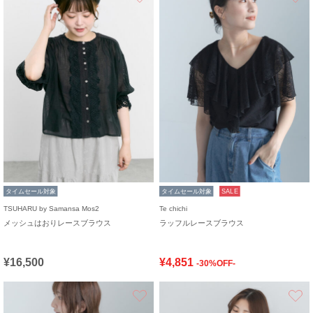
タイムセール対象
タイムセール対象
SALE
TSUHARU by Samansa Mos2
Te chichi
メッシュはおりレースブラウス
ラッフルレースブラウス
¥16,500
¥4,851
-30%OFF-
お気に入り