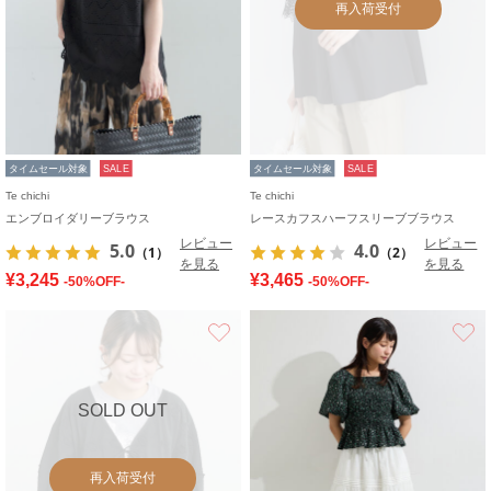
再入荷受付
タイムセール対象
SALE
タイムセール対象
SALE
Te chichi
Te chichi
エンブロイダリーブラウス
レースカフスハーフスリーブブラウス
レビュー
レビュー
5.0
4.0
（1）
（2）
を見る
を見る
¥3,245
¥3,465
-50%OFF-
-50%OFF-
お気に入り
SOLD OUT
再入荷受付