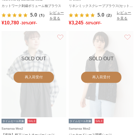
カットワーク刺繍ボリューム袖ブラウス
リネンミックスクレープブラウス(セットアップ可)《2026 SUMMER LOOK item》
レビュー
レビュー
5.0
5.0
（1）
（2）
を見る
を見る
¥10,780
¥3,245
-30%OFF-
-50%OFF-
お気に入り
SOLD OUT
SOLD OUT
再入荷受付
再入荷受付
タイムセール対象
SALE
タイムセール対象
SALE
Samansa Mos2
Samansa Mos2
【遮熱】柄アソートオーバーシャツ
ジャカードレース開襟シャツ