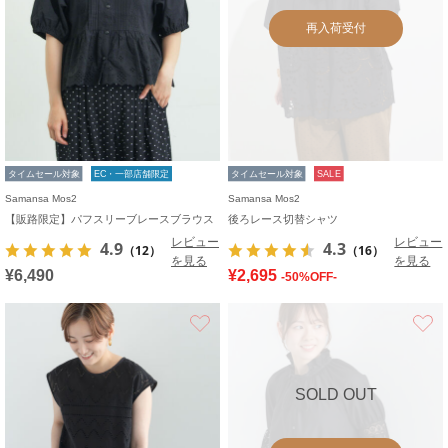
再入荷受付
タイムセール対象
EC・一部店舗限定
タイムセール対象
SALE
Samansa Mos2
Samansa Mos2
【販路限定】パフスリーブレースブラウス
後ろレース切替シャツ
レビュー
レビュー
4.9
4.3
（12）
（16）
を見る
を見る
¥6,490
¥2,695
-50%OFF-
お気に入り
SOLD OUT