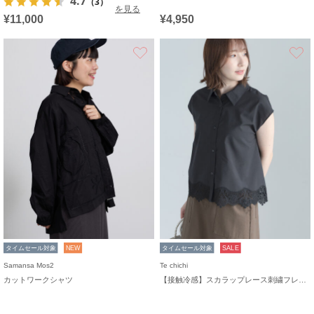
4.7
（3）
を見る
¥11,000
¥4,950
お気に入り
タイムセール対象
NEW
タイムセール対象
SALE
Samansa Mos2
Te chichi
カットワークシャツ
【接触冷感】スカラップレース刺繍フレンチシャツ