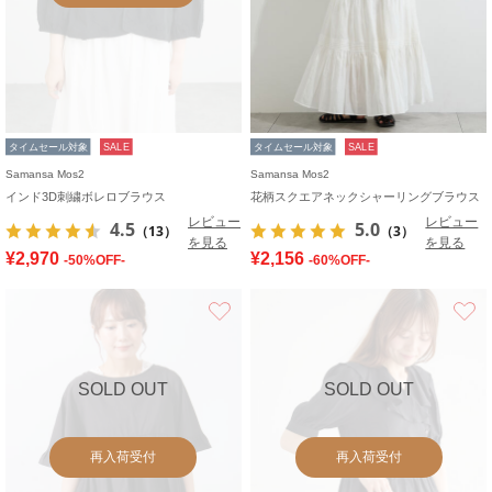
タイムセール対象
SALE
タイムセール対象
SALE
Samansa Mos2
Samansa Mos2
インド3D刺繍ボレロブラウス
花柄スクエアネックシャーリングブラウス
レビュー
レビュー
4.5
5.0
（13）
（3）
を見る
を見る
¥2,970
¥2,156
-50%OFF-
-60%OFF-
お気に入り
SOLD OUT
SOLD OUT
再入荷受付
再入荷受付