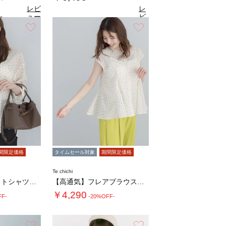
レビ
レ
ュー
ビ
0
（1）
を見
ュ
お気に入り
お気に入り
4.9
る
（12）
ー
を
見
る
間限定価格
タイムセール対象
期間限定価格
Te chichi
【高通気】ドロストシャツ（セットアップ可）
【高通気】フレアブラウス（セットアップ可）
￥4,290
FF-
-20%OFF-
お気に入り
お気に入り