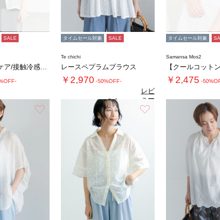
SALE
タイムセール対象
SALE
タイムセール対象
S
Te chichi
Samansa Mos2
◇【イージーケア/接触冷感】裾ドロストシャツ…
レースペプラムブラウス
￥2,970
￥2,475
0%OFF-
-50%OFF-
-50%O
レビ
ュー
3.0
（1）
を見
お気に入り
お気に入り
4.
る