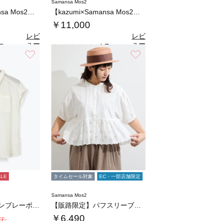
Samansa Mos2
【kazumi×Samansa Mos2】レ…
【kazumi×Samansa Mos2】レ…
￥11,000
レビ
レビ
ュー
ュー
7
4.7
（3）
（3）
を見
を見
お気に入り
お気に入り
る
る
ALE
タイムセール対象
EC・一部店舗限定
Samansa Mos2
【7色展開】シャンブレーボイルフレンチスリー…
【販路限定】パフスリーブレースブラウス
￥6,490
FF-