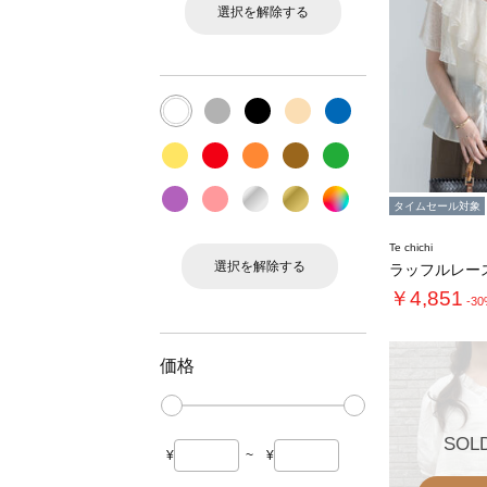
選択を解除する
タイムセール対象
Te chichi
選択を解除する
ラッフルレー
￥4,851
-3
価格
SOL
¥
~
¥