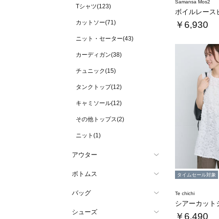
Samansa Mos2
Tシャツ(123)
カットソー(71)
￥6,930
ニット・セーター(43)
カーディガン(38)
チュニック(15)
タンクトップ(12)
キャミソール(12)
その他トップス(2)
ニット(1)
アウター
ボトムス
タイムセール対象
バッグ
Te chichi
シューズ
￥6,490