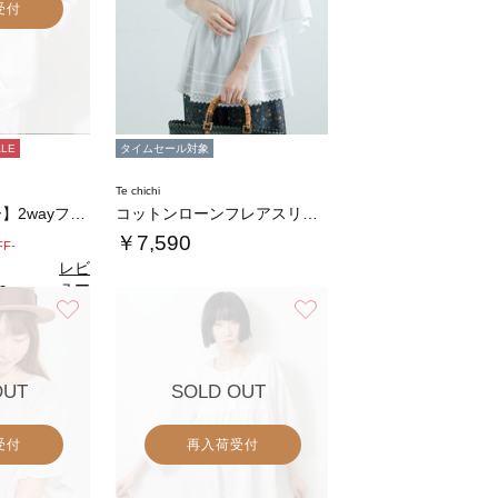
受付
ALE
タイムセール対象
Te chichi
【ヴェールラミー】2wayフリルブラウス
コットンローンフレアスリーブブラウス
￥7,590
FF-
レビ
ュー
0
（2）
を見
お気に入り
お気に入り
る
OUT
SOLD OUT
受付
再入荷受付