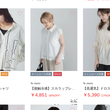
4.
お気に入り
お気に入り
NEW
タイムセール対象
SALE
タイムセール対象
期
Te chichi
Te chichi
シャツ
【接触冷感】スカラップレース刺繍フレンチシャ…
￥4,851
￥5,390
-30%OFF-
-17%O
レビ
ュー
5.0
（1）
を見
お気に入り
お気に入り