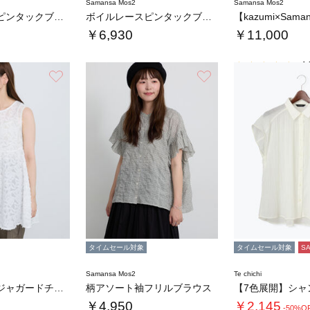
Samansa Mos2
Samansa Mos2
ボイルレースピンタックブラウス
ボイルレースピンタックブラウス
￥6,930
￥11,000
4.
お気に入り
お気に入り
タイムセール対象
タイムセール対象
S
Samansa Mos2
Te chichi
シアーカットジャガードチュニックブラウス
柄アソート袖フリルブラウス
￥4,950
￥2,145
-50%O