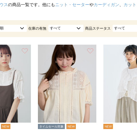
ウス
の商品一覧です。他にも
ニット・セーター
や
カーディガン
、
カット
順
すべて
すべて
在庫の有無
商品ステータス
お気に入り
お気に入り
NEW
タイムセール対象
NEW
NEW