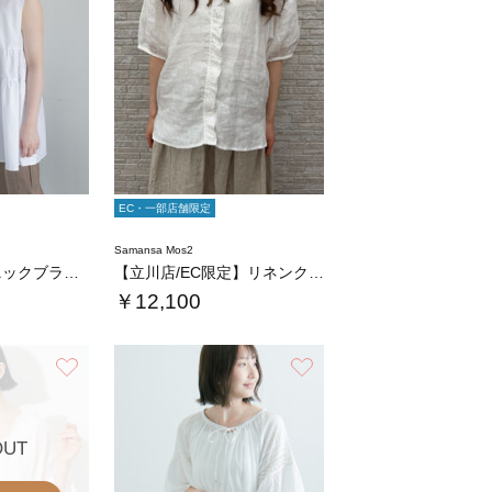
EC・一部店舗限定
Samansa Mos2
ティアードチュニックブラウス
【立川店/EC限定】リネンクラシックフリルブ…
￥12,100
お気に入り
お気に入り
OUT