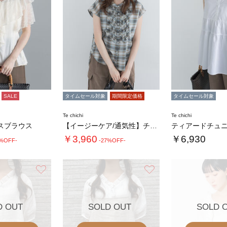
SALE
タイムセール対象
期間限定価格
タイムセール対象
Te chichi
Te chichi
スブラウス
【イージーケア/通気性】チェックフリルフレン…
￥3,960
￥6,930
0%OFF-
-27%OFF-
お気に入り
お気に入り
D OUT
SOLD OUT
SOLD 