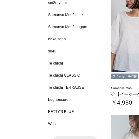
sm2rhythm
Samansa Mos2 blue
Samansa Mos2 Lagom
ehka sopo
sō4ū
Te chichi
Te chichi CLASSIC
タイムセール対象
Te chichi TERRASSE
Samansa Mos2
Lugnoncure
￥4,950
BETTY'S BLUE
Wpc.