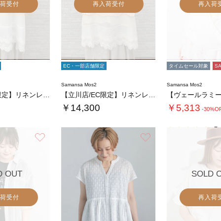
荷受付
再入荷受付
再入荷
EC・一部店舗限定
タイムセール対象
S
Samansa Mos2
Samansa Mos2
【立川店/EC限定】リネンレースミルフィーユ…
【立川店/EC限定】リネンレースミルフィーユ…
￥14,300
￥5,313
-30%O
5.
お気に入り
お気に入り
D OUT
SOLD 
荷受付
再入荷