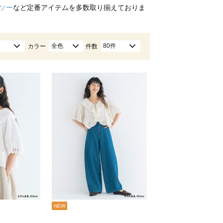
ソー
など定番アイテムを多数取り揃えておりま
全色
80件
カラー
件数
NEW