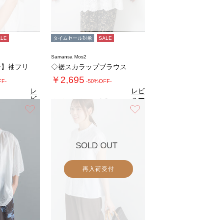
ALE
タイムセール対象
SALE
Samansa Mos2
【クールコットン】袖フリルTブラウス
◇裾スカラップブラウス
￥2,695
FF-
-50%OFF-
レ
レビ
ビ
ュー
4.0
（1）
ュ
を見
お気に入り
お気に入り
7
（15）
ー
る
を
見
る
SOLD OUT
再入荷受付