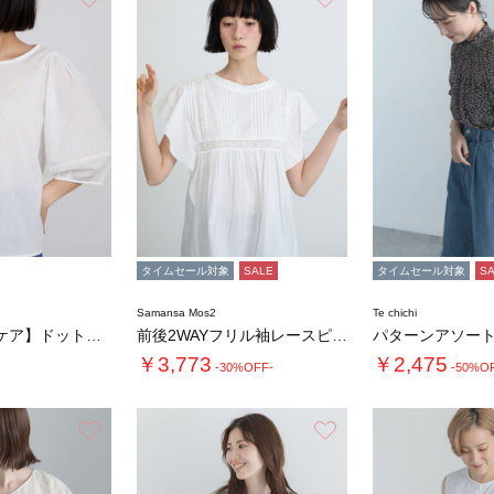
る
タイムセール対象
SALE
タイムセール対象
S
Samansa Mos2
Te chichi
◇【イージーケア】ドットラメ刺繍ブラウス
前後2WAYフリル袖レースピンタックノースリ…
￥3,773
￥2,475
-30%OFF-
-50%O
お気に入り
お気に入り