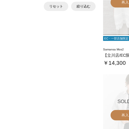
再入
リセット
絞り込む
EC・一部店舗限定
Samansa Mos2
￥14,300
SOL
再入