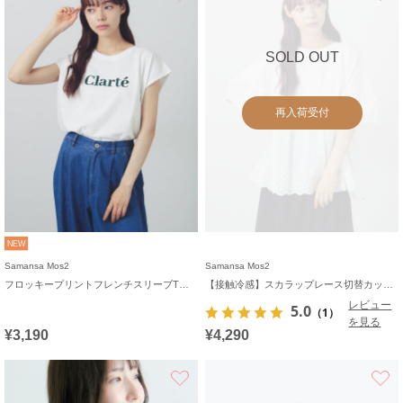
SOLD OUT
再入荷受付
NEW
Samansa Mos2
Samansa Mos2
フロッキープリントフレンチスリーブTシャツ
【接触冷感】スカラップレース切替カットソー
レビュー
5.0
（1）
を見る
¥3,190
¥4,290
お気に入り