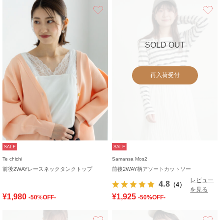
お気に入り
SOLD OUT
再入荷受付
SALE
SALE
Te chichi
Samansa Mos2
前後2WAYレースネックタンクトップ
前後2WAY柄アソートカットソー
レビュー
4.8
（4）
を見る
¥1,980
¥1,925
-50%OFF-
-50%OFF-
お気に入り