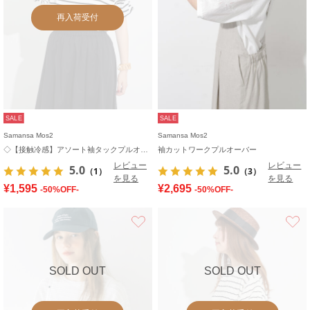
再入荷受付
SALE
SALE
Samansa Mos2
Samansa Mos2
◇【接触冷感】アソート袖タックプルオーバー
袖カットワークプルオーバー
レビュー
レビュー
5.0
5.0
（1）
（3）
を見る
を見る
¥1,595
¥2,695
-50%OFF-
-50%OFF-
お気に入り
SOLD OUT
SOLD OUT