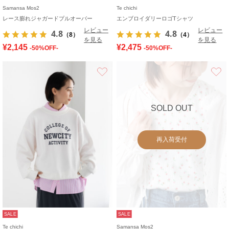
Samansa Mos2
Te chichi
レース膨れジャガードプルオーバー
エンブロイダリーロゴTシャツ
レビュー
レビュー
4.8
4.8
（8）
（4）
を見る
を見る
¥2,145
¥2,475
-50%OFF-
-50%OFF-
お気に入り
SOLD OUT
再入荷受付
SALE
SALE
Te chichi
Samansa Mos2