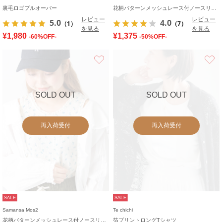
裏毛ロゴプルオーバー
花柄パターンメッシュレース付ノースリーブ
レビュー
レビュー
5.0
4.0
（1）
（7）
を見る
を見る
¥1,980
¥1,375
-60%OFF-
-50%OFF-
お気に入り
SOLD OUT
SOLD OUT
再入荷受付
再入荷受付
SALE
SALE
Samansa Mos2
Te chichi
花柄パターンメッシュレース付ノースリーブ
箔プリントロングTシャツ