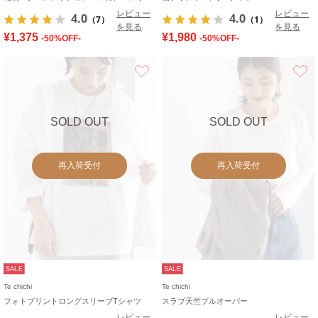
レビュー
レビュー
4.0
4.0
（7）
（1）
を見る
を見る
¥1,375
¥1,980
-50%OFF-
-50%OFF-
お気に入り
SOLD OUT
SOLD OUT
再入荷受付
再入荷受付
SALE
SALE
Te chichi
Te chichi
フォトプリントロングスリーブTシャツ
スラブ天竺プルオーバー
レビュー
レビュー