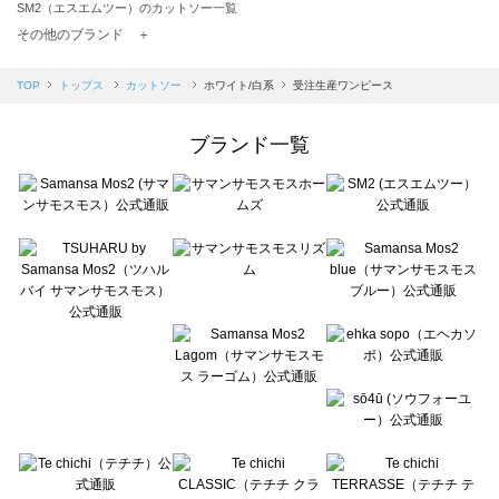
SM2（エスエムツー）のカットソー一覧
TSUHARU by Samansa Mos2（ツハルバイサマンサモスモス）のカットソー一覧
その他のブランド ＋
sm2rhythm（サマンサモスモス リズム）のカットソー一覧
Samansa Mos2 blue（サマンサモスモス ブルー）のカットソー一覧
TOP
トップス
カットソー
ホワイト/白系
受注生産ワンピース
Samansa Mos2 Lagom（サマンサモスモス ラーゴム）のカットソー一覧
ehka sopo（エヘカソポ）のカットソー一覧
ブランド一覧
sō4ū（ソウフォーユー）のカットソー一覧
Te chichi（テチチ）のカットソー一覧
Te chichi CLASSIC（テチチ クラシック）のカットソー一覧
Te chichi TERRASSE（テチチ テラス）のカットソー一覧
Lugnoncure（ルノンキュール）のカットソー一覧
BETTY'S BLUE（べティーズブルー）のカットソー一覧
Wpc.（ワールドパーティー）のカットソー一覧