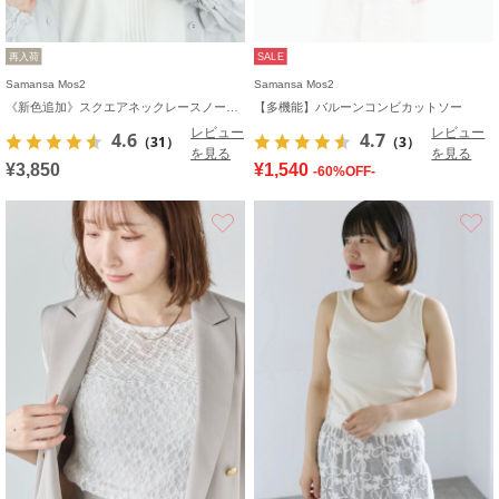
再入荷
SALE
Samansa Mos2
Samansa Mos2
《新色追加》スクエアネックレースノースリーブ【接触冷感】
【多機能】バルーンコンビカットソー
レビュー
レビュー
4.6
4.7
（31）
（3）
を見る
を見る
¥3,850
¥1,540
-60%OFF-
お気に入り