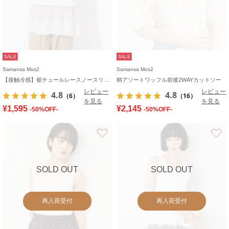
SALE
SALE
Samansa Mos2
Samansa Mos2
【接触冷感】裾チュールレースノースリーブ
柄アソートワッフル前後2WAYカットソー
レビュー
レビュー
4.8
4.8
（6）
（16）
を見る
を見る
¥1,595
¥2,145
-50%OFF-
-50%OFF-
お気に入り
SOLD OUT
SOLD OUT
再入荷受付
再入荷受付