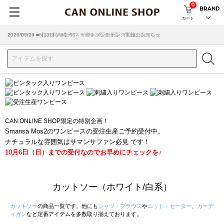
0
BRAND
カート
2026/07/29 ■【お知らせ】ヤマト運輸の配送遅延・停止について
2026/03/18 ■店舗受け取りサービスのご案内
CAN ONLINE SHOP限定の特別企画！
Smansa Mos2のワンピースの受注生産ご予約受付中。
ナチュラルな雰囲気はサマンサファン必見 です！
10月6日（日）までの受付なのでお早めにチェックを♪
カットソー（ホワイト/白系）
カットソー
の商品一覧です。他にも
シャツ・ブラウス
や
ニット・セーター
、
カーデ
ィガン
など定番アイテムを多数取り揃えております。