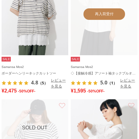
再入荷受付
SALE
SALE
Samansa Mos2
Samansa Mos2
ボーダーヘンリーネックカットソー
◇【接触冷感】アソート袖タックプルオーバー
レビュー
レビュー
4.8
5.0
（5）
（1）
を見る
を見る
¥2,475
¥1,595
-50%OFF-
-50%OFF-
お気に入り
SOLD OUT