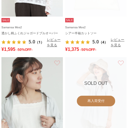
SALE
SALE
Samansa Mos2
Samansa Mos2
透かし柄ふくれジャガードプルオーバー
シアー半袖カットソー
レビュー
レビュー
5.0
5.0
（1）
（4）
を見る
を見る
¥1,595
¥1,375
-50%OFF-
-50%OFF-
お気に入り
SOLD OUT
再入荷受付