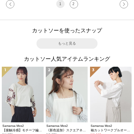
1
2
カットソーを使ったスナップ
もっと見る
カットソー人気アイテムランキング
1
2
3
Samansa Mos2
Samansa Mos2
Samansa Mos2
【接触冷感】モチーフ編みコンビカットソー
《新色追加》スクエアネックレースノースリーブ【接触冷感】
袖カットワークプルオーバー