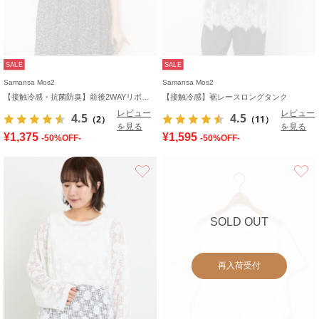
SALE
SALE
Samansa Mos2
Samansa Mos2
【接触冷感・抗菌防臭】前後2WAYリボン付きタンク
【接触冷感】裾レースロングタンク
レビュー
レビュー
4.5
4.5
（2）
（11）
を見る
を見る
¥1,375
¥1,595
-50%OFF-
-50%OFF-
お気に入り
SOLD OUT
再入荷受付