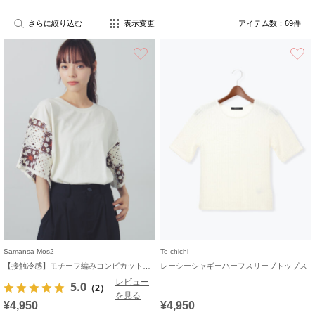
さらに絞り込む
表示変更
アイテム数：
69
件
お気に入り
Samansa Mos2
Te chichi
【接触冷感】モチーフ編みコンビカットソー
レーシーシャギーハーフスリーブトップス
レビュー
5.0
（2）
を見る
¥4,950
¥4,950