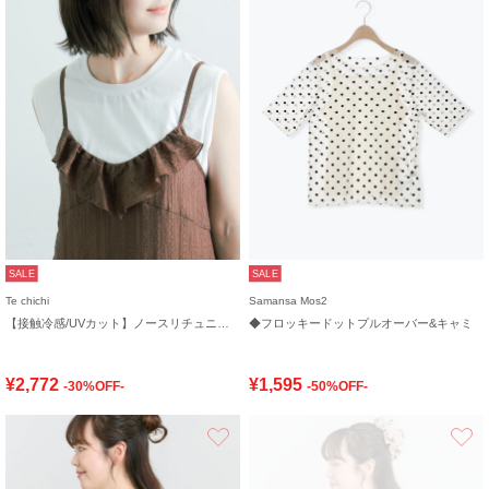
SALE
SALE
Te chichi
Samansa Mos2
【接触冷感/UVカット】ノースリチュニック
◆フロッキードットプルオーバー&キャミ
¥2,772
¥1,595
-30%OFF-
-50%OFF-
お気に入り