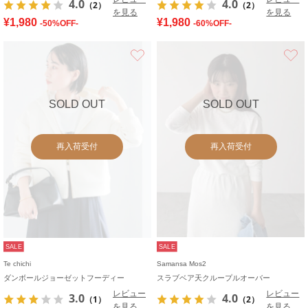
4.0
4.0
（2）
（2）
を見る
を見る
¥1,980
¥1,980
-50%OFF-
-60%OFF-
お気に入り
SOLD OUT
SOLD OUT
再入荷受付
再入荷受付
SALE
SALE
Te chichi
Samansa Mos2
ダンボールジョーゼットフーディー
スラブベア天クループルオーバー
レビュー
レビュー
3.0
4.0
（1）
（2）
を見る
を見る