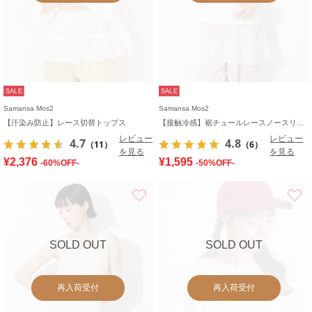
SALE
SALE
Samansa Mos2
Samansa Mos2
【汗染み防止】レース切替トップス
【接触冷感】裾チュールレースノースリーブ
レビュー
レビュー
4.7
4.8
（11）
（6）
を見る
を見る
¥2,376
¥1,595
-60%OFF-
-50%OFF-
お気に入り
SOLD OUT
SOLD OUT
再入荷受付
再入荷受付