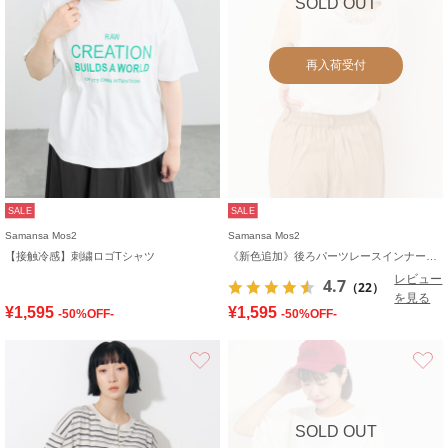
SOLD OUT
再入荷受付
SALE
SALE
Samansa Mos2
Samansa Mos2
【接触冷感】刺繍ロゴTシャツ
《新色追加》後ろパーツレースインナー【接触冷感】
レビュー
4.7
（22）
を見る
¥1,595
¥1,595
-50%OFF-
-50%OFF-
お気に入り
SOLD OUT