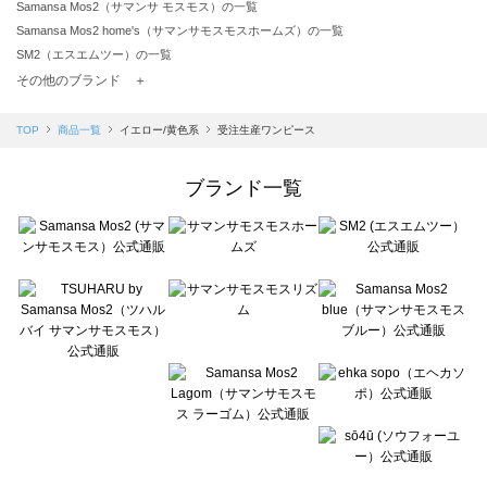
Samansa Mos2（サマンサ モスモス）の一覧
Samansa Mos2 home's（サマンサモスモスホームズ）の一覧
SM2（エスエムツー）の一覧
TSUHARU by Samansa Mos2（ツハルバイサマンサモスモス）の一覧
その他のブランド ＋
sm2rhythm（サマンサモスモス リズム）の一覧
Samansa Mos2 blue（サマンサモスモス ブルー）の一覧
TOP
商品一覧
イエロー/黄色系
受注生産ワンピース
Samansa Mos2 Lagom（サマンサモスモス ラーゴム）の一覧
ehka sopo（エヘカソポ）の一覧
ブランド一覧
sō4ū（ソウフォーユー）の一覧
Te chichi（テチチ）の一覧
Te chichi CLASSIC（テチチ クラシック）の一覧
Te chichi TERRASSE（テチチ テラス）の一覧
Lugnoncure（ルノンキュール）の一覧
BETTY'S BLUE（べティーズブルー）の一覧
Wpc.（ワールドパーティー）の一覧