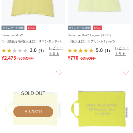
タイムセール対象
SALE
タイムセール対象
SALE
Samansa Mos2
Samansa Mos2 Lagom（KIDS）
◇【接触冷感/吸水速乾】リネンタッチバルーン袖ブラウス
【吸水速乾】車プリントTシャツ
レビュー
レビュー
2.0
5.0
（1）
（1）
を見る
を見る
¥2,475
¥770
-50%OFF-
-53%OFF-
お気に入り
SOLD OUT
再入荷受付