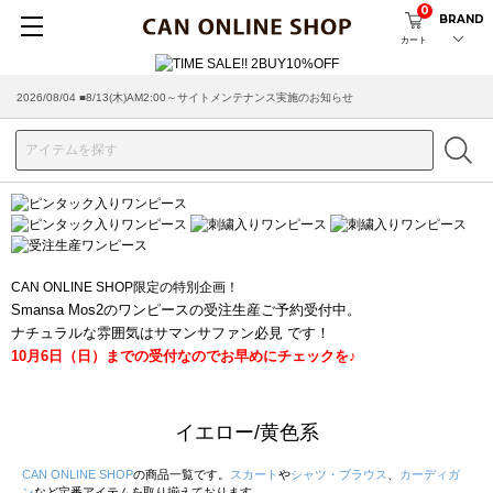
0
BRAND
カート
2026/07/29 ■【お知らせ】ヤマト運輸の配送遅延・停止について
CAN ONLINE SHOP限定の特別企画！
Smansa Mos2のワンピースの受注生産ご予約受付中。
ナチュラルな雰囲気はサマンサファン必見 です！
10月6日（日）までの受付なのでお早めにチェックを♪
イエロー/黄色系
CAN ONLINE SHOP
の商品一覧です。
スカート
や
シャツ・ブラウス
、
カーディガ
ン
など定番アイテムを取り揃えております。