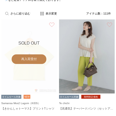
さらに絞り込む
表示変更
アイテム数：
111
件
お気に入り
SOLD OUT
再入荷受付
タイムセール対象
NEW
タイムセール対象
期間限定価格
Samansa Mos2 Lagom（KIDS）
Te chichi
【きかんしゃトーマス】プリントTシャツ
【高通気】テーパードパンツ（セットアップ可）