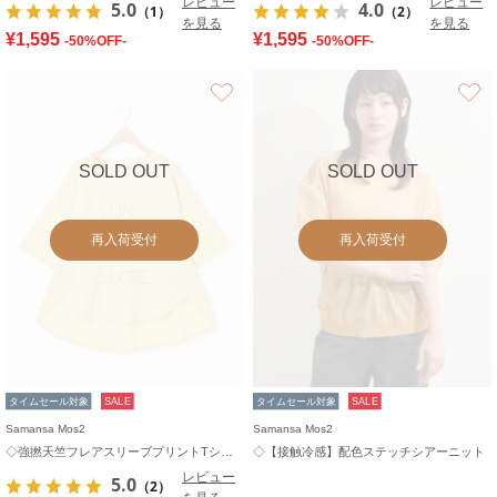
レビュー
レビュー
5.0
4.0
（1）
（2）
を見る
を見る
¥1,595
¥1,595
-50%OFF-
-50%OFF-
お気に入り
SOLD OUT
SOLD OUT
再入荷受付
再入荷受付
タイムセール対象
SALE
タイムセール対象
SALE
Samansa Mos2
Samansa Mos2
◇強撚天竺フレアスリーブプリントTシャツ
◇【接触冷感】配色ステッチシアーニット
レビュー
5.0
（2）