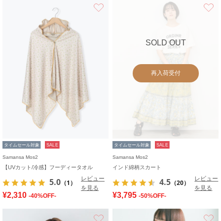
お気に入り
SOLD OUT
再入荷受付
タイムセール対象
SALE
タイムセール対象
SALE
Samansa Mos2
Samansa Mos2
【UVカット/冷感】フーディータオル
インド綿柄スカート
レビュー
レビュー
5.0
4.5
（1）
（20）
を見る
を見る
¥2,310
¥3,795
-40%OFF-
-50%OFF-
お気に入り