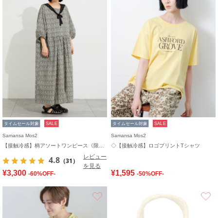
タイムセール対象
SALE
タイムセール対象
SALE
Samansa Mos2
Samansa Mos2
【接触冷感】柄アソートワンピース《限定カラーあり》
◇【接触冷感】ロゴプリントTシャツ
レビュー
4.8
（31）
を見る
¥3,300
¥1,595
-60%OFF-
-50%OFF-
お気に入り