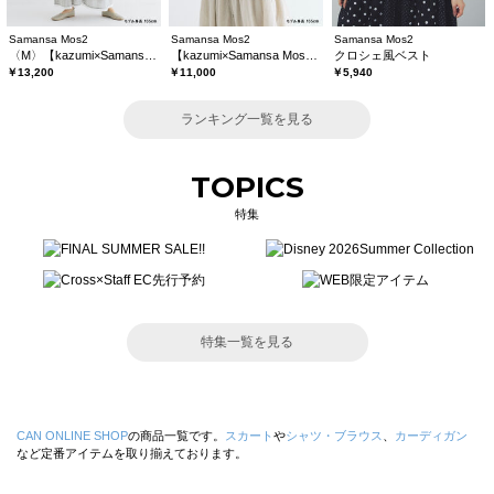
Samansa Mos2
Samansa Mos2
Samansa Mos2
〈M〉【kazumi×Samansa Mos2】キャミワンピース《WEB限定カラーあり》
【kazumi×Samansa Mos2】レースフリルブラウス
クロシェ風ベスト
￥13,200
￥11,000
￥5,940
ランキング一覧を見る
TOPICS
特集
特集一覧を見る
CAN ONLINE SHOP
の商品一覧です。
スカート
や
シャツ・ブラウス
、
カーディガン
など定番アイテムを取り揃えております。