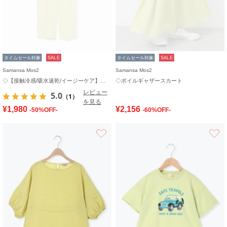
タイムセール対象
SALE
タイムセール対象
SALE
Samansa Mos2
Samansa Mos2
◇【接触冷感/吸水速乾/イージーケア】イージーパンツ
◇ボイルギャザースカート
レビュー
5.0
（1）
を見る
¥1,980
¥2,156
-50%OFF-
-60%OFF-
お気に入り