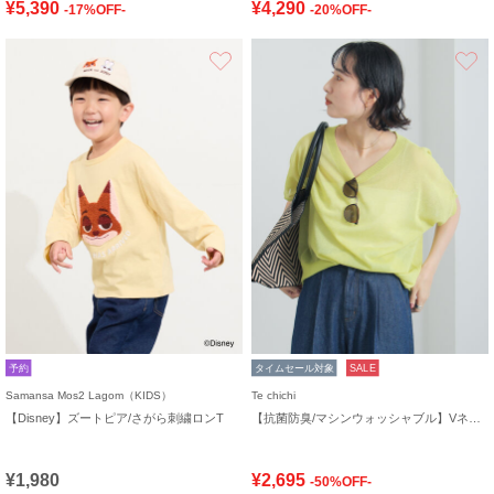
¥5,390
¥4,290
-17%OFF-
-20%OFF-
お気に入り
予約
タイムセール対象
SALE
Samansa Mos2 Lagom（KIDS）
Te chichi
【Disney】ズートピア/さがら刺繍ロンT
【抗菌防臭/マシンウォッシャブル】Vネックドルマンニット
¥1,980
¥2,695
-50%OFF-