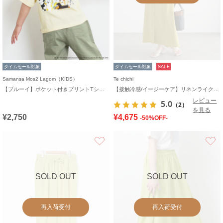
タイムセール対象
タイムセール対象
SALE
Samansa Mos2 Lagom（KIDS）
Te chichi
【ブルーイ】ポケット付きプリントTシャツ
【接触冷感/イージーケア】リネンライクワンピース
レビュー
5.0
（2）
を見る
¥2,750
¥4,675
-50%OFF-
お気に入り
SOLD OUT
SOLD OUT
再入荷受付
再入荷受付