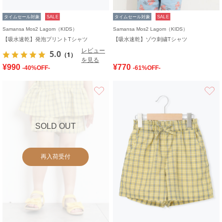
タイムセール対象
SALE
タイムセール対象
SALE
Samansa Mos2 Lagom（KIDS）
Samansa Mos2 Lagom（KIDS）
【吸水速乾】発泡プリントTシャツ
【吸水速乾】ゾウ刺繍Tシャツ
レビュー
5.0
（1）
を見る
¥990
¥770
-40%OFF-
-61%OFF-
お気に入り
SOLD OUT
再入荷受付