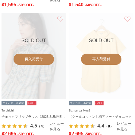
を見る
¥1,595
¥1,540
-50%OFF-
-60%OFF-
お気に入り
SOLD OUT
SOLD OUT
再入荷受付
再入荷受付
タイムセール対象
SALE
タイムセール対象
SALE
Te chichi
Samansa Mos2
チェックフリルブラウス《2026 SUMMER LOOK item》
【クールコットン】柄アソートチュニック
レビュー
レビュー
4.5
4.4
（4）
（8）
を見る
を見る
¥2,695
¥2,695
-50%OFF-
-50%OFF-