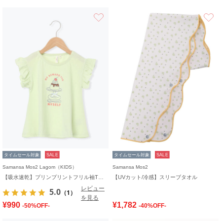
お気に入り
タイムセール対象
SALE
タイムセール対象
SALE
Samansa Mos2 Lagom（KIDS）
Samansa Mos2
【吸水速乾】プリンプリントフリル袖Tシャツ
【UVカット/冷感】スリーブタオル
レビュー
5.0
（1）
を見る
¥990
¥1,782
-50%OFF-
-40%OFF-