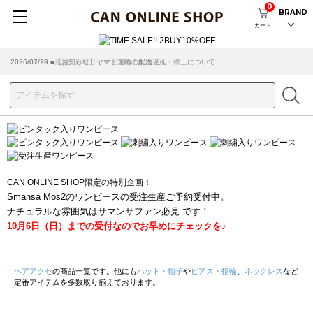
0
BRAND
カート
2026/07/29 ■【お知らせ】ヤマト運輸の配送遅延・停止について
2026/03/18 ■店舗受け取りサービスのご案内
CAN ONLINE SHOP限定の特別企画！
Smansa Mos2のワンピースの受注生産ご予約受付中。
ナチュラルな雰囲気はサマンサファン必見 です！
10月6日（日）までの受付なのでお早めにチェックを♪
ヘアアクセ
の商品一覧です。他にも
ハット・帽子
や
ピアス・指輪
、
ネックレス
など
定番アイテムを多数取り揃えております。