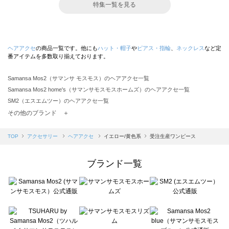
特集一覧を見る
ヘアアクセ
の商品一覧です。他にも
ハット・帽子
や
ピアス・指輪
、
ネックレス
など定
番アイテムを多数取り揃えております。
Samansa Mos2（サマンサ モスモス）のヘアアクセ一覧
Samansa Mos2 home's（サマンサモスモスホームズ）のヘアアクセ一覧
SM2（エスエムツー）のヘアアクセ一覧
TSUHARU by Samansa Mos2（ツハルバイサマンサモスモス）のヘアアクセ一覧
その他のブランド ＋
sm2rhythm（サマンサモスモス リズム）のヘアアクセ一覧
Samansa Mos2 blue（サマンサモスモス ブルー）のヘアアクセ一覧
TOP
アクセサリー
ヘアアクセ
イエロー/黄色系
受注生産ワンピース
Samansa Mos2 Lagom（サマンサモスモス ラーゴム）のヘアアクセ一覧
ehka sopo（エヘカソポ）のヘアアクセ一覧
ブランド一覧
sō4ū（ソウフォーユー）のヘアアクセ一覧
Te chichi（テチチ）のヘアアクセ一覧
Te chichi CLASSIC（テチチ クラシック）のヘアアクセ一覧
Te chichi TERRASSE（テチチ テラス）のヘアアクセ一覧
Lugnoncure（ルノンキュール）のヘアアクセ一覧
BETTY'S BLUE（べティーズブルー）のヘアアクセ一覧