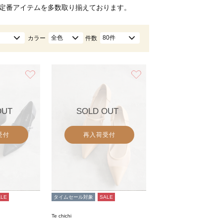
定番アイテムを多数取り揃えております。
全色
80件
カラー
件数
お気に入り
お気に入り
OUT
SOLD OUT
受付
再入荷受付
ALE
タイムセール対象
SALE
Te chichi