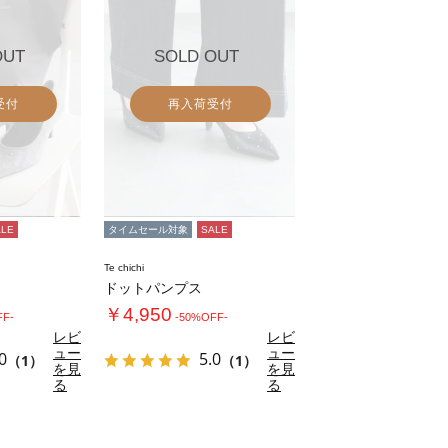
OUT
SOLD OUT
受付
再入荷受付
ALE
タイムセール対象
SALE
Te chichi
ドットパンプス
￥4,950
FF-
-50%OFF-
レビ
レビ
ュー
ュー
0
5.0
（1）
（1）
を見
を見
る
る