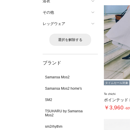
浴衣
その他
レッグウェア
選択を解除する
ブランド
Samansa Mos2
タイムセール対象
Samansa Mos2 home's
Te chichi
ポインテッド
SM2
￥3,960
-6
TSUHARU by Samansa
Mos2
sm2rhythm