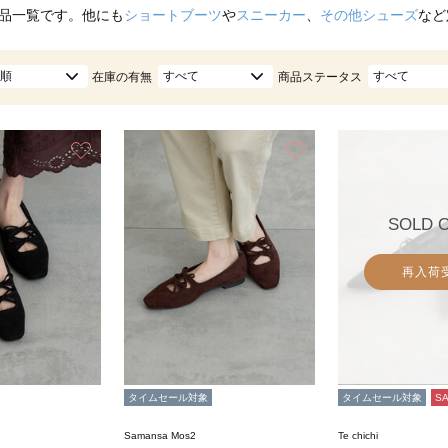
品一覧です。他にも
ショートブーツ
や
スニーカー
、
その他シューズ
など
順
すべて
すべて
在庫の有無
商品ステータス
お気に入り
お気に入り
SOLD 
再入荷
タイムセール対象
タイムセール対象
S
Samansa Mos2
Te chichi