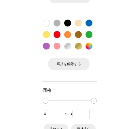
選択を解除する
価格
¥
~
¥
リセット
絞り込む