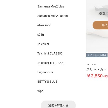
Samansa Mos2 blue
SOL
Samansa Mos2 Lagom
再入
ehka sopo
sō4ū
Te chichi
Te chichi CLASSIC
タイムセール対象
Te chichi TERRASSE
Te chichi
スリットカッ
Lugnoncure
￥3,850
-5
BETTY'S BLUE
Wpc.
選択を解除する