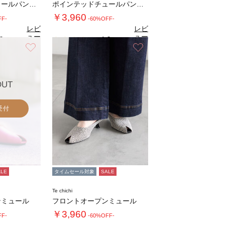
ポインテッドチュールパンプス
ポインテッドチュールパンプス
￥3,960
FF-
-60%OFF-
レビ
レビ
ュー
ュー
0
4.0
（2）
（2）
を見
を見
お気に入り
お気に入り
る
る
OUT
受付
ALE
タイムセール対象
SALE
Te chichi
ンミュール
フロントオープンミュール
￥3,960
FF-
-60%OFF-