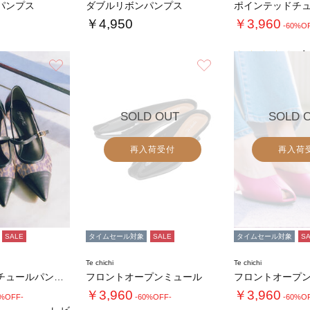
パンプス
ダブルリボンパンプス
￥4,950
￥3,960
-60%O
4.
お気に入り
お気に入り
SOLD OUT
SOLD 
再入荷受付
再入荷
SALE
タイムセール対象
SALE
タイムセール対象
S
Te chichi
Te chichi
ポインテッドチュールパンプス
フロントオープンミュール
フロントオープ
￥3,960
￥3,960
0%OFF-
-60%OFF-
-60%O