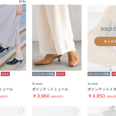
レビ
ュー
4.0
（2）
を見
お気に入り
お気に入り
る
SOLD 
再入荷
SALE
タイムセール対象
SALE
タイムセール対象
S
Te chichi
Te chichi
ミュール
ポインテッドミュール
￥3,960
￥4,950
0%OFF-
-60%OFF-
-50%O
5.
お気に入り
お気に入り