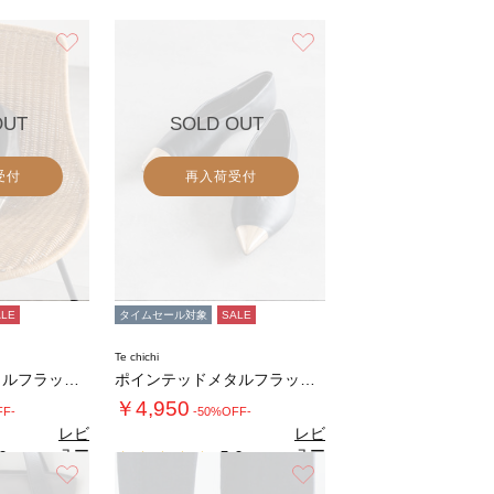
お気に入り
お気に入り
OUT
SOLD OUT
受付
再入荷受付
ALE
タイムセール対象
SALE
Te chichi
ポインテッドメタルフラットシューズ
ポインテッドメタルフラットシューズ
￥4,950
FF-
-50%OFF-
レビ
レビ
ュー
ュー
0
5.0
（3）
（3）
を見
を見
お気に入り
お気に入り
る
る