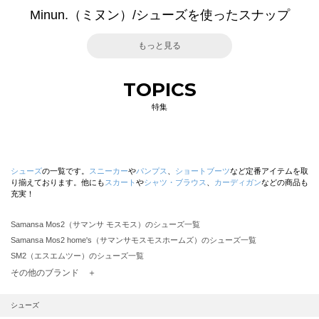
Minun.（ミヌン）/シューズを使ったスナップ
もっと見る
TOPICS
特集
シューズ
の一覧です。
スニーカー
や
パンプス
、
ショートブーツ
など定番アイテムを取
り揃えております。他にも
スカート
や
シャツ・ブラウス
、
カーディガン
などの商品も
充実！
Samansa Mos2（サマンサ モスモス）のシューズ一覧
Samansa Mos2 home's（サマンサモスモスホームズ）のシューズ一覧
SM2（エスエムツー）のシューズ一覧
TSUHARU by Samansa Mos2（ツハルバイサマンサモスモス）のシューズ一覧
その他のブランド ＋
sm2rhythm（サマンサモスモス リズム）のシューズ一覧
Samansa Mos2 blue（サマンサモスモス ブルー）のシューズ一覧
シューズ
Samansa Mos2 Lagom（サマンサモスモス ラーゴム）のシューズ一覧