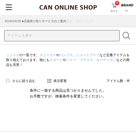
0
BRAND
カート
2026/07/29 ■【お知らせ】ヤマト運輸の配送遅延・停止について
2026/03/18 ■店舗受け取りサービスのご案内
シューズ
の一覧です。
スニーカー
や
パンプス
、
ショートブーツ
など定番アイテムを
取り揃えております。他にも
スカート
や
シャツ・ブラウス
、
カーディガン
などの商
品も充実！
さらに絞り込む
表示変更
アイテム数：
件
条件に一致する商品は見つかりませんでした。
お手数ですが、検索条件を変更してください。