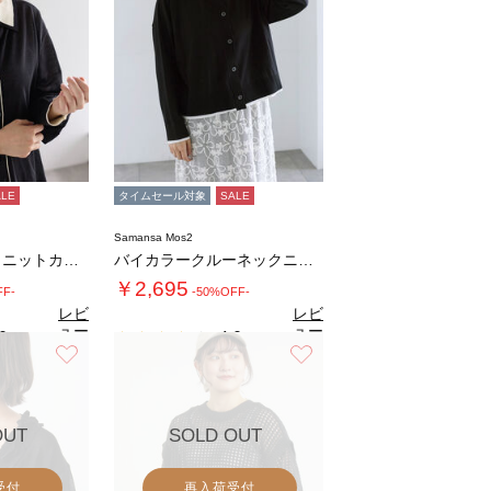
ALE
タイムセール対象
SALE
Samansa Mos2
バイカラー襟付きニットカーディガン
バイカラークルーネックニットカーディガン
￥2,695
FF-
-50%OFF-
レビ
レビ
ュー
ュー
0
4.0
（1）
（1）
を見
を見
お気に入り
お気に入り
る
る
OUT
SOLD OUT
受付
再入荷受付