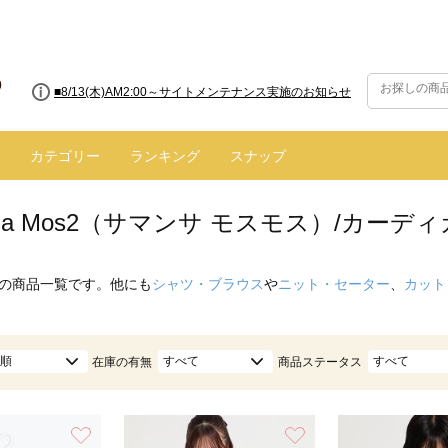
■8/13(木)AM2:00～サイトメンテナンス実施のお知らせ
カテゴリー
ランキング
スナップ
nsa Mos2（サマンサ モスモス）/カー
の商品一覧です。他にも
シャツ・ブラウス
や
ニット・セーター
、
カット
順
すべて
すべて
在庫の有無
商品ステータス
お気に入り
お気に入り