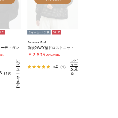
ALE
タイムセール対象
SALE
Samansa Mos2
カーディガン
前後2WAY裾ドロストニット
￥2,695
FF-
-50%OFF-
レ
レビ
ビ
ュー
5.0
（1）
ュ
を見
6
（19）
ー
る
を
見
る