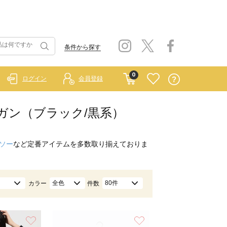
条件から探す
0
ログイン
会員登録
ディガン（ブラック/黒系）
ソー
など定番アイテムを多数取り揃えておりま
全色
80件
カラー
件数
お気に入り
お気に入り