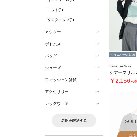
ニット(1)
タンクトップ(1)
アウター
ボトムス
タイムセール対象
バッグ
Samansa Mos2
シューズ
シアーフリル
ファッション雑貨
￥2,156
-6
アクセサリー
レッグウェア
選択を解除する
SOL
再入