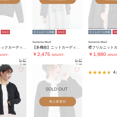
SALE
タイムセール対象
SALE
タイムセール対象
S
Samansa Mos2
Samansa Mos2
針抜きリブVネックカーディガン
【多機能】ニットカーディガン
襟フリルニット
￥2,475
￥1,980
0%OFF-
-50%OFF-
-60%O
レビ
レビ
ュー
ュー
5.0
4.9
（1）
（7）
を見
を見
お気に入り
お気に入り
4.
る
る
SOLD OUT
再入荷受付