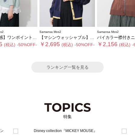
s2
Samansa Mos2
Samansa Mos2
ンポイント刺繍カーディガン
【マシンウォッシャブル】シアー配色カーディガン
バイカラー襟付きニットカ
5
￥2,695
￥2,156
(税込)
-50%OFF-
(税込)
-50%OFF-
(税込)
-
ランキング一覧を見る
特集