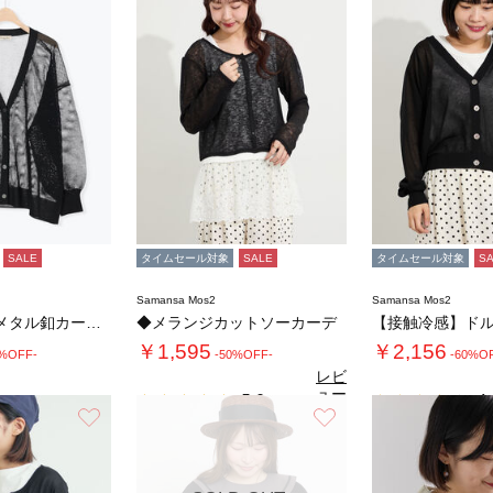
SALE
タイムセール対象
SALE
タイムセール対象
S
Samansa Mos2
Samansa Mos2
メッシュ編みメタル釦カーディガン
◆メランジカットソーカーデ
￥1,595
￥2,156
0%OFF-
-50%OFF-
-60%O
レビ
ュー
5.0
4.
（2）
を見
お気に入り
お気に入り
る