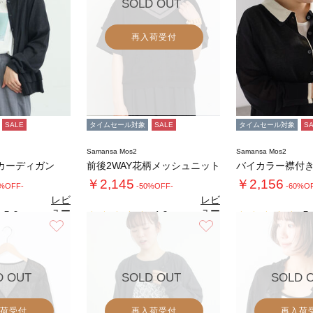
SOLD OUT
再入荷受付
SALE
タイムセール対象
SALE
タイムセール対象
S
Samansa Mos2
Samansa Mos2
カーディガン
前後2WAY花柄メッシュニット
￥2,145
￥2,156
0%OFF-
-50%OFF-
-60%O
レビ
レビ
ュー
ュー
5.0
4.9
5.
（1）
（9）
を見
を見
お気に入り
お気に入り
る
る
D OUT
SOLD OUT
SOLD 
荷受付
再入荷受付
再入荷