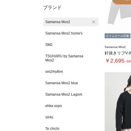
ブランド
Samansa Mos2
Samansa Mos2 home's
タイムセール対象
SM2
Samansa Mos2
TSUHARU by Samansa
￥2,695
Mos2
-5
sm2rhythm
Samansa Mos2 blue
Samansa Mos2 Lagom
ehka sopo
sō4ū
Te chichi