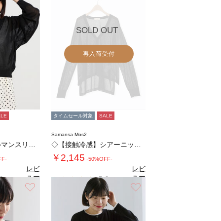
SOLD OUT
再入荷受付
ALE
タイムセール対象
SALE
Samansa Mos2
【接触冷感】ドルマンスリーブカーディガン
◇【接触冷感】シアーニットカーディガン
￥2,145
FF-
-50%OFF-
レビ
レビ
ュー
ュー
0
5.0
（1）
（2）
を見
を見
お気に入り
お気に入り
る
る