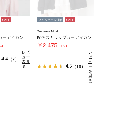
SALE
タイムセール対象
SALE
Samansa Mos2
カーディガン
配色スカラップカーディガン
￥2,475
9%OFF-
-50%OFF-
レビ
レ
ュー
ビ
4.4
（7）
を見
ュ
4.5
る
（13）
ー
を
見
る