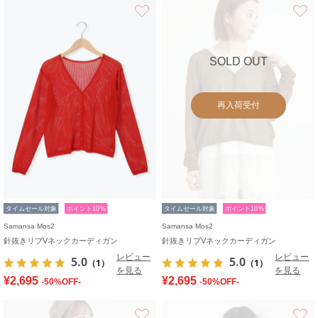
お気に入り
SOLD OUT
再入荷受付
タイムセール対象
ポイント10%
タイムセール対象
ポイント10%
Samansa Mos2
Samansa Mos2
針抜きリブVネックカーディガン
針抜きリブVネックカーディガン
レビュー
レビュー
5.0
5.0
（1）
（1）
を見る
を見る
¥2,695
¥2,695
-50%OFF-
-50%OFF-
お気に入り