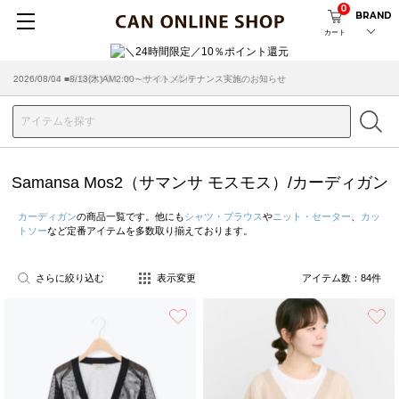
0
BRAND
カート
2026/08/04 ■8/13(木)AM2:00～サイトメンテナンス実施のお知らせ
Samansa Mos2（サマンサ モスモス）/カーディガン
カーディガン
の商品一覧です。他にも
シャツ・ブラウス
や
ニット・セーター
、
カッ
トソー
など定番アイテムを多数取り揃えております。
さらに絞り込む
表示変更
アイテム数：
84
件
お気に入り