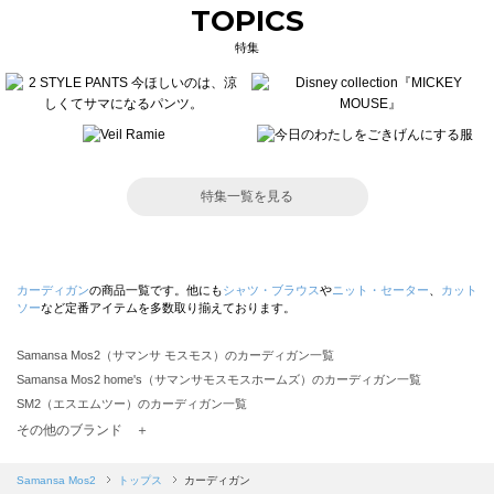
TOPICS
特集
特集一覧を見る
カーディガン
の商品一覧です。他にも
シャツ・ブラウス
や
ニット・セーター
、
カット
ソー
など定番アイテムを多数取り揃えております。
Samansa Mos2（サマンサ モスモス）のカーディガン一覧
Samansa Mos2 home's（サマンサモスモスホームズ）のカーディガン一覧
SM2（エスエムツー）のカーディガン一覧
TSUHARU by Samansa Mos2（ツハルバイサマンサモスモス）のカーディガン一覧
その他のブランド ＋
sm2rhythm（サマンサモスモス リズム）のカーディガン一覧
Samansa Mos2 blue（サマンサモスモス ブルー）のカーディガン一覧
Samansa Mos2
トップス
カーディガン