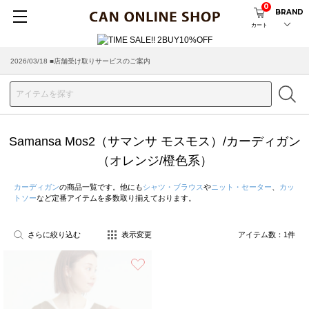
0
BRAND
カート
2026/03/18 ■店舗受け取りサービスのご案内
Samansa Mos2（サマンサ モスモス）/カーディガン
（オレンジ/橙色系）
カーディガン
の商品一覧です。他にも
シャツ・ブラウス
や
ニット・セーター
、
カッ
トソー
など定番アイテムを多数取り揃えております。
さらに絞り込む
表示変更
アイテム数：
1
件
お気に入り