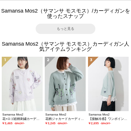
Samansa Mos2（サマンサ モスモス）/カーディガンを
使ったスナップ
もっと見る
Samansa Mos2（サマンサ モスモス）カーディガン人
気アイテムランキング
1
2
3
Samansa Mos2
Samansa Mos2
Samansa Mos2
花+ロゴ総柄刺繍カーディガン
花柄ジャカードカーディガン
【接触冷感】ワンポイント刺繍カーディガン
￥3,465
￥3,245
￥2,695
-50%OFF-
-50%OFF-
-50%OFF-