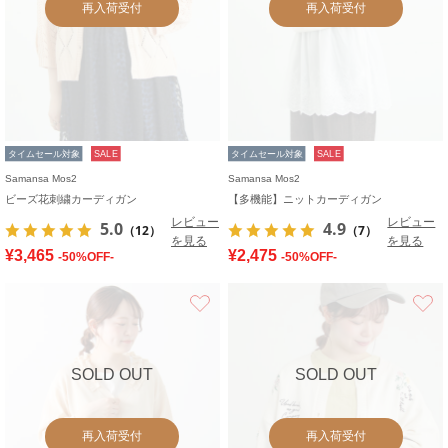
再入荷受付
再入荷受付
タイムセール対象
SALE
タイムセール対象
SALE
Samansa Mos2
Samansa Mos2
ビーズ花刺繍カーディガン
【多機能】ニットカーディガン
レビュー
レビュー
5.0
4.9
（12）
（7）
を見る
を見る
¥3,465
¥2,475
-50%OFF-
-50%OFF-
お気に入り
SOLD OUT
SOLD OUT
再入荷受付
再入荷受付