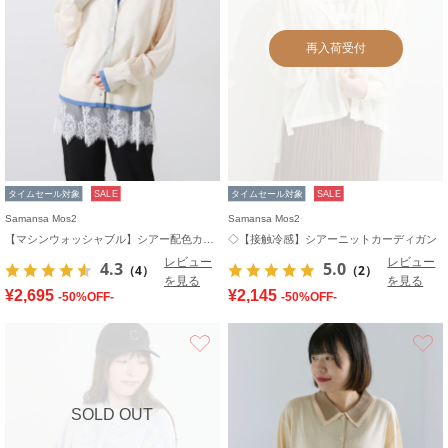
再入荷受付
タイムセール対象
SALE
タイムセール対象
SALE
Samansa Mos2
Samansa Mos2
【マシンウォッシャブル】シアー配色カーディガン
◇【接触冷感】シアーニットカーディガン
レビュー
レビュー
4.3
5.0
（4）
（2）
を見る
を見る
¥2,695
¥2,145
-50%OFF-
-50%OFF-
お気に入り
SOLD OUT