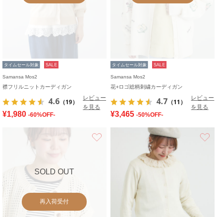
タイムセール対象
SALE
タイムセール対象
SALE
Samansa Mos2
Samansa Mos2
襟フリルニットカーディガン
花+ロゴ総柄刺繍カーディガン
レビュー
レビュー
4.6
4.7
（19）
（11）
を見る
を見る
¥1,980
¥3,465
-60%OFF-
-50%OFF-
お気に入り
SOLD OUT
再入荷受付