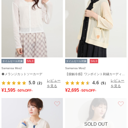
タイムセール対象
SALE
タイムセール対象
SALE
Samansa Mos2
Samansa Mos2
◆メランジカットソーカーデ
【接触冷感】ワンポイント刺繍カーディガン
レビュー
レビュー
5.0
4.6
（2）
（5）
を見る
を見る
¥1,595
¥2,695
-50%OFF-
-50%OFF-
お気に入り
SOLD OUT