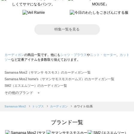
特集一覧を見る
カーディガン
の商品一覧です。他にも
シャツ・ブラウス
や
ニット・セーター
、
カット
ソー
など定番アイテムを多数取り揃えております。
Samansa Mos2（サマンサ モスモス）のカーディガン一覧
Samansa Mos2 home's（サマンサモスモスホームズ）のカーディガン一覧
SM2（エスエムツー）のカーディガン一覧
TSUHARU by Samansa Mos2（ツハルバイサマンサモスモス）のカーディガン一覧
その他のブランド ＋
sm2rhythm（サマンサモスモス リズム）のカーディガン一覧
Samansa Mos2 blue（サマンサモスモス ブルー）のカーディガン一覧
Samansa Mos2
トップス
カーディガン
ホワイト/白系
Samansa Mos2 Lagom（サマンサモスモス ラーゴム）のカーディガン一覧
ehka sopo（エヘカソポ）のカーディガン一覧
ブランド一覧
sō4ū（ソウフォーユー）のカーディガン一覧
Te chichi（テチチ）のカーディガン一覧