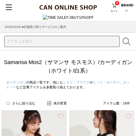
0
BRAND
カート
2026/03/18 ■店舗受け取りサービスのご案内
Samansa Mos2（サマンサ モスモス）/カーディガン
（ホワイト/白系）
カーディガン
の商品一覧です。他にも
シャツ・ブラウス
や
ニット・セーター
、
カッ
トソー
など定番アイテムを多数取り揃えております。
さらに絞り込む
表示変更
アイテム数：
16
件
お気に入り