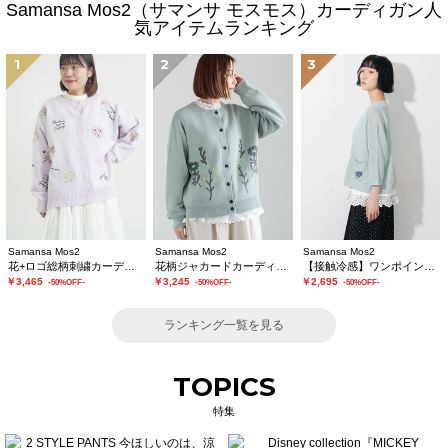
Samansa Mos2（サマンサ モスモス）カーディガン人
気アイテムランキング
1
2
3
Samansa Mos2
Samansa Mos2
Samansa Mos2
花+ロゴ総柄刺繍カーディガン
花柄ジャカードカーディガン
【接触冷感】ワンポイント刺繍カーディガン
￥3,465
￥3,245
￥2,695
-50%OFF-
-50%OFF-
-50%OFF-
ランキング一覧を見る
TOPICS
特集