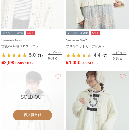
タイムセール対象
SALE
タイムセール対象
SALE
Samansa Mos2
Samansa Mos2
前後2WAY裾ドロストニット
フリルニットカーディガン
レビュー
レビュー
5.0
4.4
（1）
（7）
を見る
を見る
¥2,695
¥1,650
-50%OFF-
-69%OFF-
お気に入り
SOLD OUT
再入荷受付